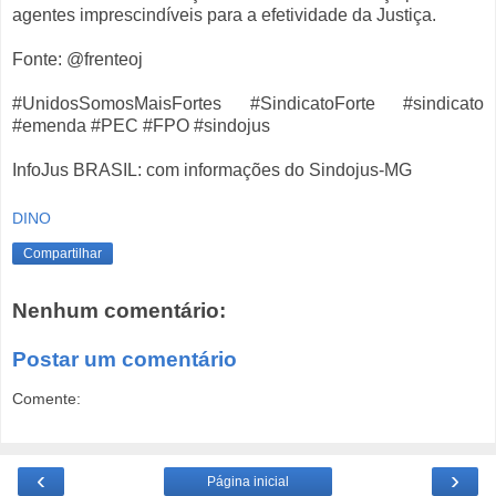
agentes imprescindíveis para a efetividade da Justiça.
Fonte: @frenteoj
#UnidosSomosMaisFortes #SindicatoForte #sindicato
#emenda #PEC #FPO #sindojus
InfoJus BRASIL: com informações do Sindojus-MG
DINO
Compartilhar
Nenhum comentário:
Postar um comentário
Comente:
‹
›
Página inicial