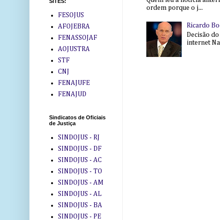
Quem leu a notícia anter
SITES:
ordem porque o j...
FESOJUS
Ricardo Bo
AFOJEBRA
Decisão do
FENASSOJAF
internet Na 
AOJUSTRA
STF
CNJ
FENAJUFE
FENAJUD
Sindicatos de Oficiais
de Justiça
SINDOJUS - RJ
SINDOJUS - DF
SINDOJUS - AC
SINDOJUS - TO
SINDOJUS - AM
SINDOJUS - AL
SINDOJUS - BA
SINDOJUS - PE