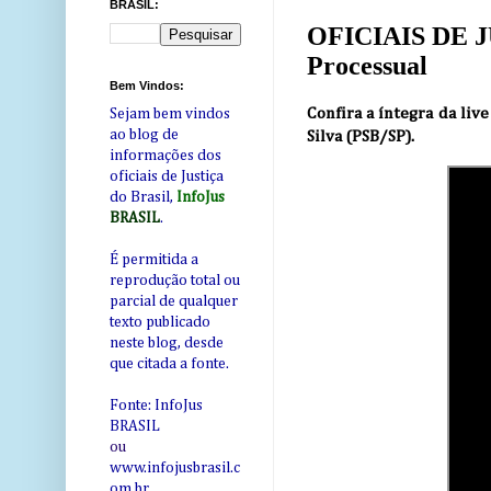
BRASIL:
OFICIAIS DE JUS
Processual
Bem Vindos:
Confira a íntegra da liv
Sejam bem vindos
ao blog de
Silva (PSB/SP).
informações dos
oficiais de Justiça
do Brasil,
InfoJus
BRASIL
.
É permitida a
reprodução total ou
parcial de qualquer
texto publicado
neste blog, desde
que citada a fonte.
Fonte: InfoJus
BRASIL
ou
www.infojusbrasil.c
om
.br