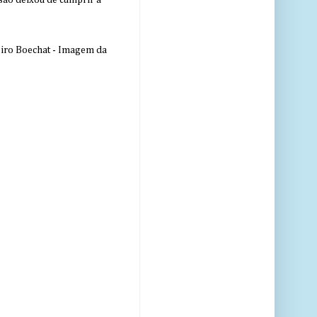
nsão deixou de cumprir a
eiro Boechat - Imagem da