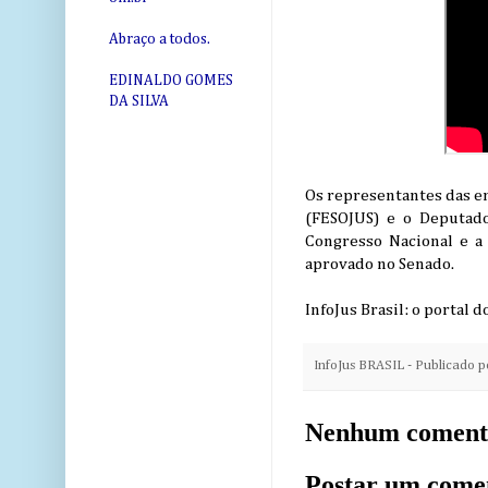
Abraço a todos.
EDINALDO GOMES
DA SILVA
Os representantes das en
(FESOJUS) e o Deputado
Congresso Nacional e a
aprovado no Senado.
InfoJus Brasil: o portal d
InfoJus BRASIL - Publicado 
Nenhum coment
Postar um come