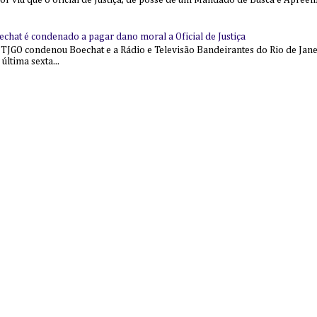
ior viu que o oficial de Justiça, de posse de um Mandado de Busca e Apree
echat é condenado a pagar dano moral a Oficial de Justiça
 TJGO condenou Boechat e a Rádio e Televisão Bandeirantes do Rio de Jan
última sexta...