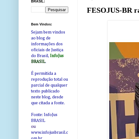
BRASIL:
FESOJUS-BR ratif
Bem Vindos:
Sejam bem vindos
ao blog de
informações dos
oficiais de Justiça
do Brasil,
InfoJus
BRASIL
.
É permitida a
reprodução total ou
parcial de qualquer
texto publicado
neste blog, desde
que citada a fonte.
Fonte: InfoJus
BRASIL
ou
www.infojusbrasil.c
om
.br