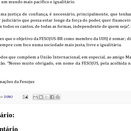
r um mundo mais pacífico e igualitário.
 uma justiça de confiança, é necessário, principalmente, que ten
udiciário que possa estar longe da força do poder, quer financeiro
m todos os cantos, de todas as formas, independente de quem seja”, 
tes que o objetivo da FESOJUS-BR como membro da UIHJ é somar; d
empre com foco numa sociedade mais justa, livre e igualitária.
todos que compõem a União Internacional, em especial, ao amigo Ma
ação. “Nosso muito obrigado, em nome da FESOJUS, pela acolhida n
rmações da Fesojus
por
DINO
ário:
ntário