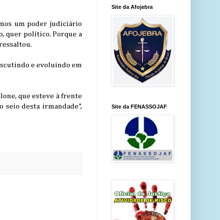
Site da Afojebra
hamos um poder judiciário
, quer político. Porque a
ressaltou.
iscutindo e evoluindo em
lone, que esteve à frente
o seio desta irmandade”,
Site da FENASSOJAF