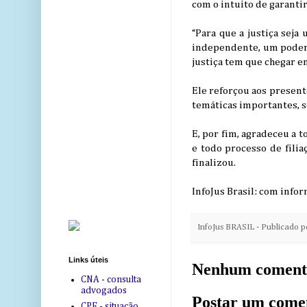
com o intuito de garanti
“Para que a justiça seja
independente, um poder j
justiça tem que chegar e
Ele reforçou aos presen
temáticas importantes, s
E, por fim, agradeceu a 
e todo processo de fili
finalizou.
InfoJus Brasil: com info
InfoJus BRASIL - Publicado 
Links úteis
Nenhum coment
CNA - consulta
advogados
Postar um come
CPF - situação