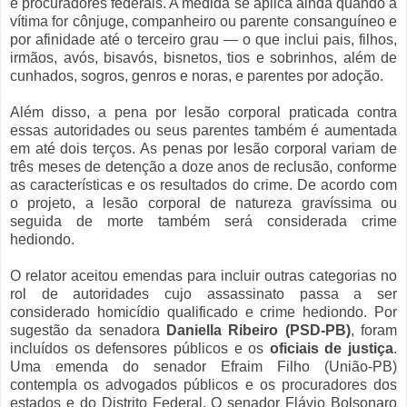
e procuradores federais. A medida se aplica ainda quando a
vítima for cônjuge, companheiro ou parente consanguíneo e
por afinidade até o terceiro grau — o que inclui pais, filhos,
irmãos, avós, bisavós, bisnetos, tios e sobrinhos, além de
cunhados, sogros, genros e noras, e parentes por adoção.
Além disso, a pena por lesão corporal praticada contra
essas autoridades ou seus parentes também é aumentada
em até dois terços. As penas por lesão corporal variam de
três meses de detenção a doze anos de reclusão, conforme
as características e os resultados do crime. De acordo com
o projeto, a lesão corporal de natureza gravíssima ou
seguida de morte também será considerada crime
hediondo.
O relator aceitou emendas para incluir outras categorias no
rol de autoridades cujo assassinato passa a ser
considerado homicídio qualificado e crime hediondo. Por
sugestão da senadora
Daniella Ribeiro (PSD-PB)
, foram
incluídos os defensores públicos e os
oficiais de justiça
.
Uma emenda do senador Efraim Filho (União-PB)
contempla os advogados públicos e os procuradores dos
estados e do Distrito Federal. O senador Flávio Bolsonaro