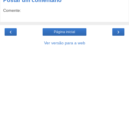
Postar um comentário
Comente:
‹
›
Página inicial
Ver versão para a web