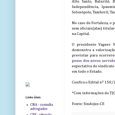
Alto Santo, Baturité, 
Independência, Ipaumi
Solonópole, Tamboril, Tau
No caso de Fortaleza, o 
sem oficiais(alas) titul
na Capital.
O presidente Vagner V
demonstra a valorização
previstas para ocorrer
posse dos novos servid
expectativa do sindicato
em todo o Estado.
Confira o Edital nº 150
*Com informações do TJ
Links úteis
Fonte: Sindojus-CE
CNA - consulta
advogados
CPF - situação