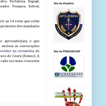
ro, Fortaleza, Itapajé,
Site da Afojebra
enador Pompeu, Sobral,
prir as 14 rotas que estão
 cumprimento dos mandados
o aprovados(as), o que
a ansiosa as convocações
evides na cerimônia de
Site da FENASSOJAF
tura do Ceará (Esmec). A
 cada vez mais crescente