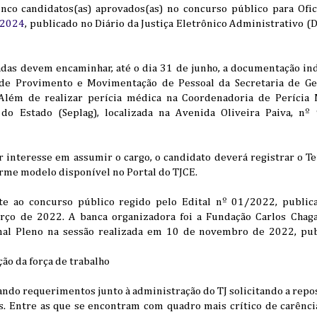
nco candidatos(as) aprovados(as) no concurso público para Ofici
/2024
, publicado no Diário da Justiça Eletrônico Administrativo (
das devem encaminhar, até o dia 31 de junho, a documentação indi
de Provimento e Movimentação de Pessoal da Secretaria de Ge
r Além de realizar perícia médica na Coordenadoria de Perícia
do Estado (Seplag), localizada na Avenida Oliveira Paiva, nº
r interesse em assumir o cargo, o candidato deverá registrar o T
rme modelo disponível no Portal do TJCE.
te ao concurso público regido pelo Edital nº 01/2022, publica
rço de 2022. A banca organizadora foi a Fundação Carlos Chagas
al Pleno na sessão realizada em 10 de novembro de 2022, pub
ção da força de trabalho
ndo requerimentos junto à administração do TJ solicitando a repos
s. Entre as que se encontram com quadro mais crítico de carência