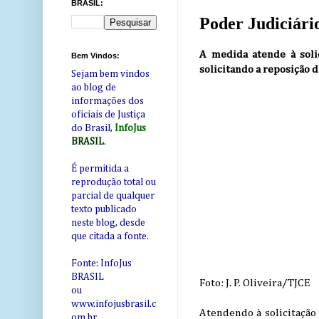
BRASIL:
Poder Judiciário
A medida atende à soli
Bem Vindos:
solicitando a reposição d
Sejam bem vindos
ao blog de
informações dos
oficiais de Justiça
do Brasil,
InfoJus
BRASIL
.
É permitida a
reprodução total ou
parcial de qualquer
texto publicado
neste blog, desde
que citada a fonte.
Fonte: InfoJus
BRASIL
Foto: J. P. Oliveira/TJCE
ou
www.infojusbrasil.c
Atendendo à solicitação 
om
.br