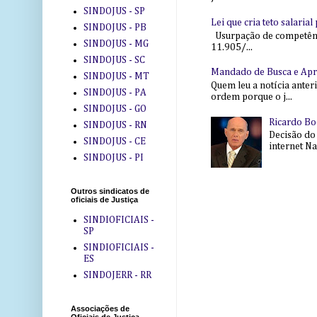
SINDOJUS - SP
Lei que cria teto salaria
SINDOJUS - PB
Usurpação de competência
SINDOJUS - MG
11.905/...
SINDOJUS - SC
Mandado de Busca e Ap
SINDOJUS - MT
Quem leu a notícia anter
SINDOJUS - PA
ordem porque o j...
SINDOJUS - GO
Ricardo Bo
SINDOJUS - RN
Decisão do
SINDOJUS - CE
internet Na 
SINDOJUS - PI
Outros sindicatos de
oficiais de Justiça
SINDIOFICIAIS -
SP
SINDIOFICIAIS -
ES
SINDOJERR - RR
Associações de