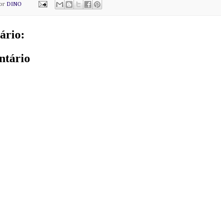
por
DINO
ário:
ntário