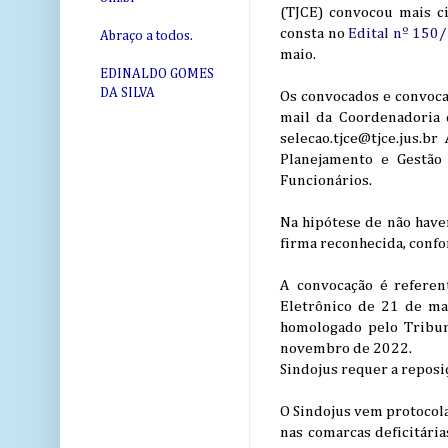
(TJCE) convocou mais ci
consta no
Edital nº 150
Abraço a todos.
maio.
EDINALDO GOMES
DA SILVA
Os convocados e convoca
mail da Coordenadoria 
selecao.tjce@tjce.jus.b
Planejamento e Gestão 
Funcionários.
Na hipótese de não have
firma reconhecida, confo
A convocação é referen
Eletrônico de 21 de ma
homologado pelo Tribun
novembro de 2022.
Sindojus requer a reposi
O Sindojus vem protocola
nas comarcas deficitária