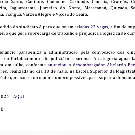
Brejo Santo, Canindé, Camocim, Caridade, Caucaia, Crateús, Ced
rim, Jaguaretama, Juazeiro do Norte, Maracanaú, Quixadá, S
á, Tianguá, Várzea Alegre e Viçosa do Ceará.
pedido do sindicato é para que sejam
criadas 25 vagas
, a fim de su
ares, o que gera sobrecarga de trabalho e prejudica a logística de
enâncio parabeniza a administração pela convocação dos cinc
 e o fortalecimento do judiciário cearense. A categoria aguard
em em julho, conforme
anunciou o desembargador Abelardo Ben
ores
, realizada no dia 10 de maio, na Escola Superior da Magistra
 é de que ocorra no maior número possível, para suprir a demanda
/2024 –
AQUI
CE