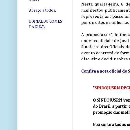
Nesta quarta-feira, 6 
manifestou publicamente 
Abraço a todos.
representa um passo imp
EDINALDO GOMES
por direitos e melhorias 
DA SILVA
A proposta será deliber
onde os oficiais de Just
Sindicato dos Oficiais d
evento ocorrerá de forma
discutir e decidir sobre 
Confira a nota oficial do
"
SINDOJUSRN DECL
O SINDOJUSRN vem d
do Brasil a parti
promoção das melho
Boa sorte a todos o