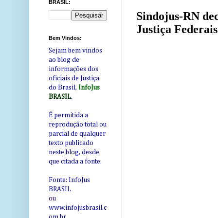
BRASIL:
Sindojus-RN decl
Justiça Federais
Bem Vindos:
Sejam bem vindos
ao blog de
informações dos
oficiais de Justiça
do Brasil,
InfoJus
BRASIL
.
É permitida a
reprodução total ou
parcial de qualquer
texto publicado
neste blog, desde
que citada a fonte.
Fonte: InfoJus
BRASIL
ou
www.infojusbrasil.c
om
.br