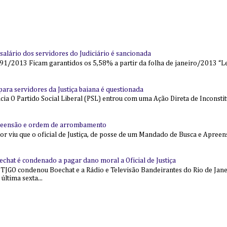
alário dos servidores do Judiciário é sancionada
91/2013 Ficam garantidos os 5,58% a partir da folha de janeiro/2013 “Lei
l para servidores da Justiça baiana é questionada
 O Partido Social Liberal (PSL) entrou com uma Ação Direta de Inconstit
reensão e ordem de arrombamento
ior viu que o oficial de Justiça, de posse de um Mandado de Busca e Apree
echat é condenado a pagar dano moral a Oficial de Justiça
 TJGO condenou Boechat e a Rádio e Televisão Bandeirantes do Rio de Jan
última sexta...