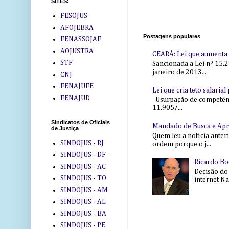
SITES:
FESOJUS
AFOJEBRA
Postagens populares
FENASSOJAF
AOJUSTRA
CEARÁ: Lei que aumenta s
STF
Sancionada a Lei nº 15.2
janeiro de 2013...
CNJ
FENAJUFE
Lei que cria teto salaria
FENAJUD
Usurpação de competência
11.905/...
Sindicatos de Oficiais
Mandado de Busca e Ap
de Justiça
Quem leu a notícia anter
SINDOJUS - RJ
ordem porque o j...
SINDOJUS - DF
Ricardo Bo
SINDOJUS - AC
Decisão do
SINDOJUS - TO
internet Na 
SINDOJUS - AM
SINDOJUS - AL
SINDOJUS - BA
SINDOJUS - PE