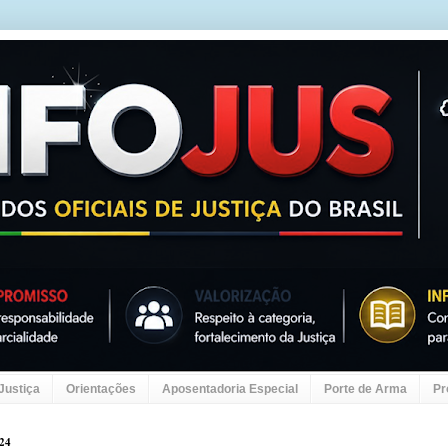
 Justiça
Orientações
Aposentadoria Especial
Porte de Arma
Pr
024