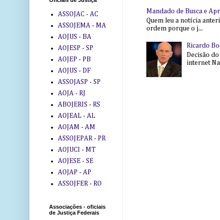
Oficiais de Justiça
Mandado de Busca e Ap
ASSOJAC - AC
Quem leu a notícia anter
ASSOJEMA - MA
ordem porque o j...
AOJUS - BA
Ricardo Bo
AOJESP - SP
Decisão do
AOJEP - PB
internet Na 
AOJUS - DF
ASSOJASP - SP
AOJA - RJ
ABOJERIS - RS
AOJEAL - AL
AOJAM - AM
ASSOJEPAR - PR
AOJUCI - MT
AOJESE - SE
AOJAP - AP
ASSOJFER - RO
Associações - oficiais
de Justiça Federais