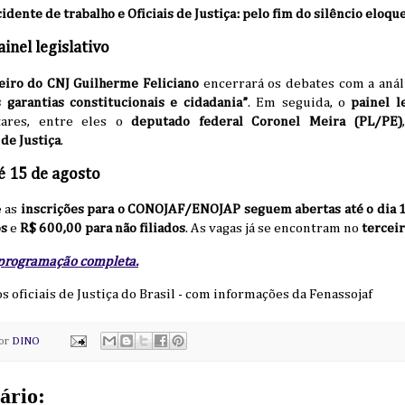
dente de trabalho e Oficiais de Justiça: pelo fim do silêncio eloqu
nel legislativo
eiro do CNJ Guilherme Feliciano
encerrará os debates com a aná
s garantias constitucionais e cidadania”
. Em seguida, o
painel l
tares, entre eles o
deputado federal Coronel Meira (PL/PE)
de Justiça
.
é 15 de agosto
e as
inscrições para o CONOJAF/ENOJAP seguem abertas até o dia 1
os
e
R$ 600,00 para não filiados
. As vagas já se encontram no
terceir
 programação completa.
os oficiais de Justiça do Brasil - com informações da Fenassojaf
por
DINO
ário: