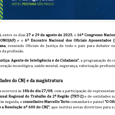
á, entre os dias
27 e 29 de agosto de 2025
, o
16º Congresso Naciona
CONOJAF)
e o
6º Encontro Nacional dos Oficiais Aposentados 
ana
, reunindo Oficiais de Justiça de todo o país para debater o
 da profissão.
Justiça: Agente de Inteligência e de Cidadania”
, a programação do 
novação tecnológica, saúde mental, segurança, valorização profissio
dades do CNJ e da magistratura
a ocorrerá às
18h do dia 27/08
, com a participação de representa
unal Regional do Trabalho da 2ª Região (TRT-2)
e de entidades na
 Em seguida, o
conselheiro Marcello Terto
comandará o painel
“O Ofi
e a Resolução nº 600 do CNJ”
, que institui novas diretrizes para