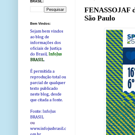
BRASIL:
FENASSOJAF di
São Paulo
Bem Vindos:
Sejam bem vindos
ao blog de
informações dos
oficiais de Justiça
do Brasil,
InfoJus
BRASIL
.
É permitida a
reprodução total ou
parcial de qualquer
texto publicado
neste blog, desde
que citada a fonte.
Fonte: InfoJus
BRASIL
ou
www.infojusbrasil.c
om
.br