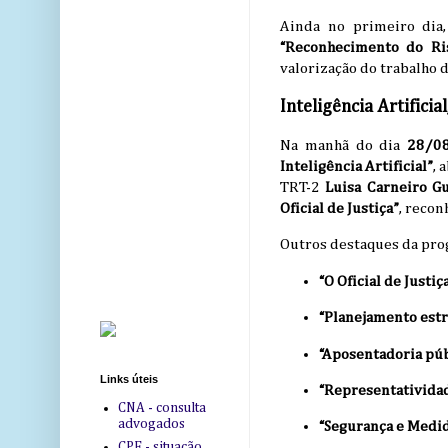
Ainda no primeiro dia,
“Reconhecimento do Ris
valorização do trabalho d
Inteligência Artificia
Na manhã do dia
28/0
Inteligência Artificial”
, 
TRT-2
Luisa Carneiro G
Oficial de Justiça”
, recon
Outros destaques da pro
“O Oficial de Justi
“Planejamento estr
“Aposentadoria púb
Links úteis
“Representatividade
CNA - consulta
advogados
“Segurança e Medi
CPF - situação