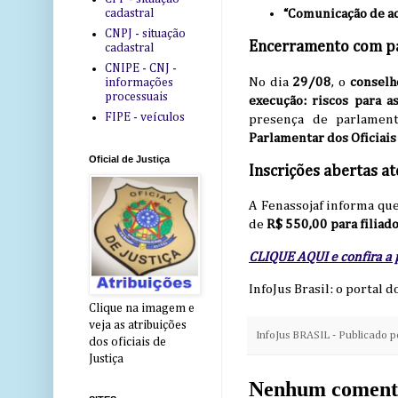
“Comunicação de aci
cadastral
CNPJ - situação
Encerramento com pai
cadastral
CNIPE - CNJ -
No dia
29/08
, o
conselh
informações
processuais
execução: riscos para a
FIPE - veículos
presença de parlamen
Parlamentar dos Oficiais 
Oficial de Justiça
Inscrições abertas at
A Fenassojaf informa qu
de
R$ 550,00 para filiad
CLIQUE AQUI e confira a
InfoJus Brasil: o portal d
Clique na imagem e
veja as atribuições
InfoJus BRASIL - Publicado 
dos oficiais de
Justiça
Nenhum coment