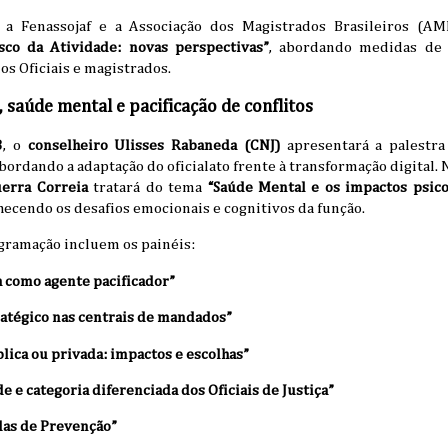
 a Fenassojaf e a Associação dos Magistrados Brasileiros (A
co da Atividade: novas perspectivas”
, abordando medidas de 
os Oficiais e magistrados.
l, saúde mental e pacificação de conflitos
8
, o
conselheiro Ulisses Rabaneda (CNJ)
apresentará a palestr
abordando a adaptação do oficialato frente à transformação digital.
uerra Correia
tratará do tema
“Saúde Mental e os impactos psico
hecendo os desafios emocionais e cognitivos da função.
gramação incluem os painéis:
ça como agente pacificador”
atégico nas centrais de mandados”
lica ou privada: impactos e escolhas”
 e categoria diferenciada dos Oficiais de Justiça”
das de Prevenção”