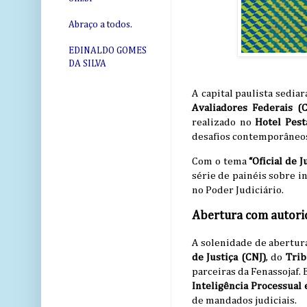
Abraço a todos.
EDINALDO GOMES
DA SILVA
A capital paulista sediar
Avaliadores Federais (
realizado no
Hotel Pest
desafios contemporâneos
Com o tema
“Oficial de 
série de painéis sobre i
no Poder Judiciário.
Abertura com autori
A solenidade de abertur
de Justiça (CNJ)
, do
Trib
parceiras da Fenassojaf.
Inteligência Processual 
de mandados judiciais.