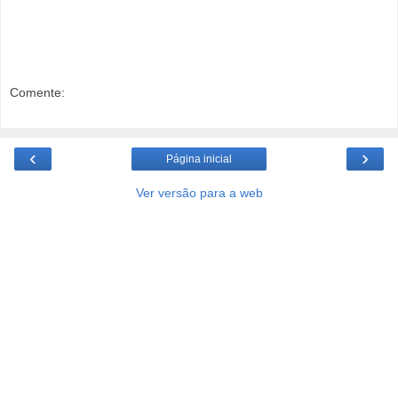
Comente:
‹
›
Página inicial
Ver versão para a web