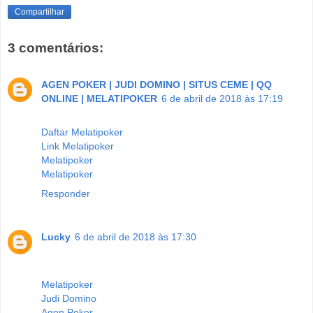
Compartilhar
3 comentários:
AGEN POKER | JUDI DOMINO | SITUS CEME | QQ
ONLINE | MELATIPOKER
6 de abril de 2018 às 17:19
Daftar Melatipoker
Link Melatipoker
Melatipoker
Melatipoker
Responder
Lucky
6 de abril de 2018 às 17:30
Melatipoker
Judi Domino
Agen Poker