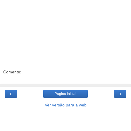
Comente:
‹
›
Página inicial
Ver versão para a web