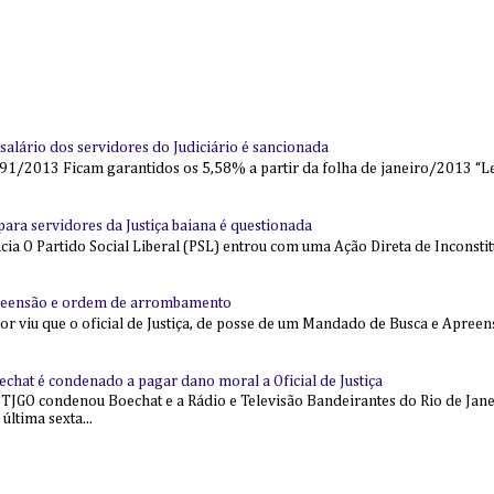
alário dos servidores do Judiciário é sancionada
91/2013 Ficam garantidos os 5,58% a partir da folha de janeiro/2013 “Lei
l para servidores da Justiça baiana é questionada
 O Partido Social Liberal (PSL) entrou com uma Ação Direta de Inconstit
reensão e ordem de arrombamento
ior viu que o oficial de Justiça, de posse de um Mandado de Busca e Apree
echat é condenado a pagar dano moral a Oficial de Justiça
 TJGO condenou Boechat e a Rádio e Televisão Bandeirantes do Rio de Jan
última sexta...