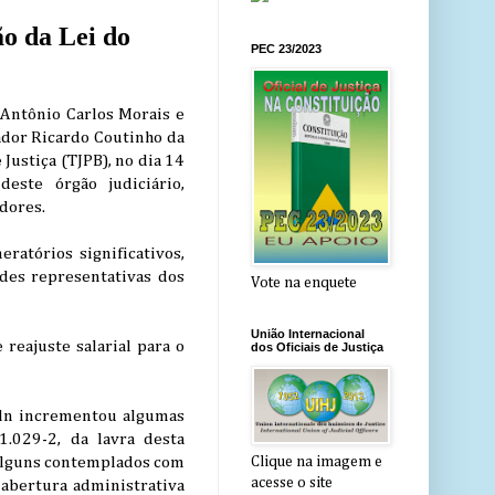
o da Lei do
PEC 23/2023
 Antônio Carlos Morais e
ador Ricardo Coutinho da
Justiça (TJPB), no dia 14
este órgão judiciário,
dores.
atórios significativos,
ades representativas dos
Vote na enquete
União Internacional
reajuste salarial para o
dos Oficiais de Justiça
ln incrementou algumas
.029-2, da lavra desta
, alguns contemplados com
Clique na imagem e
acesse o site
 abertura administrativa