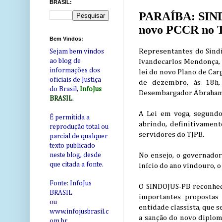
BRASIL:
PARAÍBA: SINDO
novo PCCR no 
Bem Vindos:
Representantes do Sindi
Sejam bem vindos
ao blog de
Ivandecarlos Mendonça, 
informações dos
lei do novo Plano de Car
oficiais de Justiça
de dezembro, às 18h, 
do Brasil,
InfoJus
Desembargador Abraham L
BRASIL
.
A Lei em voga, segundo
É permitida a
abrindo, definitivament
reprodução total ou
servidores do TJPB.
parcial de qualquer
texto publicado
No ensejo, o governador
neste blog, desde
que citada a fonte.
início do ano vindouro, 
Fonte: InfoJus
O SINDOJUS-PB reconhec
BRASIL
importantes propostas 
ou
entidade classista, que 
www.infojusbrasil.c
a sanção do novo diploma
om
.br