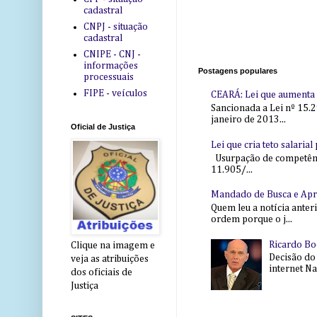
cadastral
CNPJ - situação
cadastral
CNIPE - CNJ -
informações
Postagens populares
processuais
FIPE - veículos
CEARÁ: Lei que aumenta s
Sancionada a Lei nº 15.2
janeiro de 2013...
Oficial de Justiça
Lei que cria teto salaria
Usurpação de competência
11.905/...
Mandado de Busca e Ap
Quem leu a notícia anter
ordem porque o j...
Ricardo Bo
Clique na imagem e
Decisão do
veja as atribuições
internet Na 
dos oficiais de
Justiça