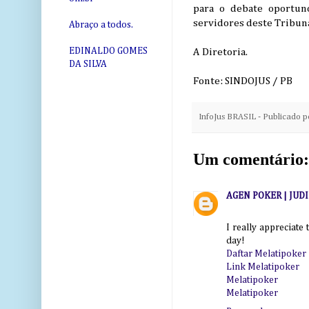
para o debate oportun
servidores deste Tribuna
Abraço a todos.
EDINALDO GOMES
A Diretoria.
DA SILVA
Fonte: SINDOJUS / PB
InfoJus BRASIL - Publicado 
Um comentário:
AGEN POKER | JUD
I really appreciate
day!
Daftar Melatipoker
Link Melatipoker
Melatipoker
Melatipoker