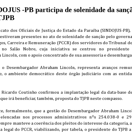
JUS -PB participa de solenidade da sançã
TJPB
cato dos Oficiais de Justiça do Estado da Paraíba (SINDOJUS-PB),
estiveram presentes no ato de solenidade de sanção pelo govern
gos, Carreira e Remuneração (PCCR) dos servidores do Tribunal de 
no Salão Nobre, cuja iniciativa se centrou no presidente d
incoln, com o apoio concentrado de sua assessoria e desembarga
 o Desembargador Abraham Lincoln, representa avanços remuner
e, o ambiente democrático deste órgão judiciário com as entid
 Ricardo Coutinho confirmou a implantação legal da data-base de 
o que irá beneficiar, também, proposta do TJPB neste compasso.
e, formalmente, que a gestão do Desembargador Abraham Linco
elencadas nos processos administrativos nºs 254.038-0 e 291
sempre manteve a coerência dos pleitos do interesse da categoria
 legal do PCCR, viabilizando, por tabela, o presidente do TJPB a