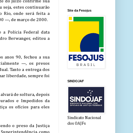
te do juízo confirme sua
u seja, estes continuarão
Site da Fesojus
 Rio, onde será feita a
00 —, de março de 2000.
e a Polícia Federal data
dro Berwanger, editou a
s anos 90, fechou a sua
cialmente —, os presos
dual. Tanto a entrega dos
har liberdade, sempre foi
SINDOJAF
lvará de soltura, depois
ocurados e Impedidos da
iça os ofícios para eles
Sindicato Nacional
dos OAJFs
sendo o preso da Justiça
o à Superintendência, como