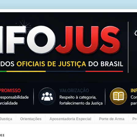
 Justiça
Orientações
Aposentadoria Especial
Porte de Arma
Pr
011