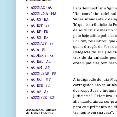
Oficiais de Justiça
ASSOJAC - AC
Para demonstrar a “ignor
ASSOJEMA - MA
“No convênio celebrad
Superintendente, o delega
AOJUS - BA
‘h’, que é atribuição da 
AOJESP - SP
de soltura”. É o mesmo c
AOJEP - PB
pelo hoje adido policial
AOJUS - DF
Por fim, relembrou que 
ASSOJASP - SP
qual a direção do Foro de
AOJA - RJ
Delegacia de Dia (Deld
ABOJERIS - RS
trazido da unidade pen
AOJEAL - AL
ordem judicial, tem peso
AOJAM - AM
ASSOJEPAR - PR
A indignação do juiz Mag
AOJUCI - MT
corregedor não se atinh
AOJESE - SE
desrespeitosa e indign
AOJAP - AP
Judiciário”. Relembro, 
ASSOJFER - RO
afirmando, ainda, ser pra
para cumprimento no dia
Associações - oficiais
tranquilo em sua casa’”.
de Justiça Federais