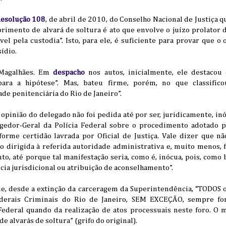
esolução 108
, de abril de 2010, do Conselho Nacional de Justiça q
rimento de alvará de soltura é ato que envolve o juízo prolator 
el pela custodia”. Isto, para ele, é suficiente para provar que o o
sídio.
z Magalhães. Em
despacho
nos autos, inicialmente, ele destaco
ara a hipótese”. Mas, bateu firme, porém, no que classifico
de penitenciária do Rio de Janeiro”.
opinião do delegado não foi pedida até por ser, juridicamente, in
egedor-Geral da Polícia Federal sobre o procedimento adotado 
forme certidão lavrada por Oficial de Justiça. Vale dizer que nã
 dirigida à referida autoridade administrativa e, muito menos, f
to, até porque tal manifestação seria, como é, inócua, pois, como 
a jurisdicional ou atribuição de aconselhamento”.
, desde a extinção da carceragem da Superintendência, “TODOS o
ederais Criminais do Rio de Janeiro, SEM EXCEÇÃO, sempre f
 Federal quando da realização de atos processuais neste foro. 
 alvarás de soltura” (grifo do original).