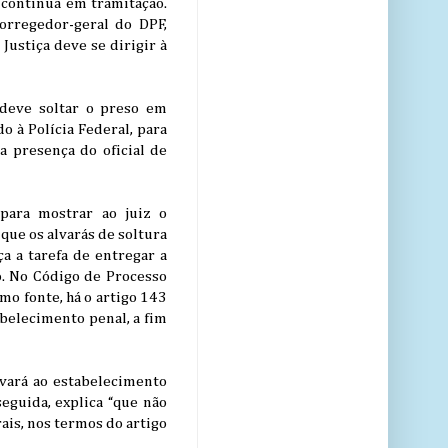
 continua em tramitação.
rregedor-geral do DPF,
 Justiça deve se dirigir à
deve soltar o preso em
o à Polícia Federal, para
a presença do oficial de
para mostrar ao juiz o
ue os alvarás de soltura
ça a tarefa de entregar a
to. No Código de Processo
mo fonte, há o artigo 143
abelecimento penal, a fim
lvará ao estabelecimento
eguida, explica “que não
rais, nos termos do artigo