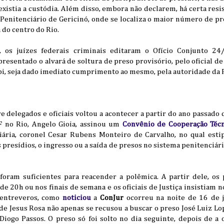
xistia a custódia. Além disso, embora não declarem, há certa res
 Penitenciário de Gericinó, onde se localiza o maior número de pre
 do centro do Rio.
, os juízes federais criminais editaram o Ofício Conjunto 2
resentado o alvará de soltura de preso provisório, pelo oficial de
npi, seja dado imediato cumprimento ao mesmo, pela autoridade da P
delegados e oficiais voltou a acontecer a partir do ano passado 
 no Rio, Angelo Gioia, assinou um
Convênio de Cooperação Técn
iária, coronel Cesar Rubens Monteiro de Carvalho, no qual es
presídios, o ingresso ou a saída de presos no sistema penitenciár
oram suficientes para reacender a polêmica. A partir dele, os 
de 20h ou nos finais de semana e os oficiais de Justiça insistia
 entreveros, como
noticiou
a
ConJur
ocorreu na noite de 16 de 
e Jesus Rosa não apenas se recusou a buscar o preso José Luiz Lo
 Diogo Passos. O preso só foi solto no dia seguinte, depois de a of