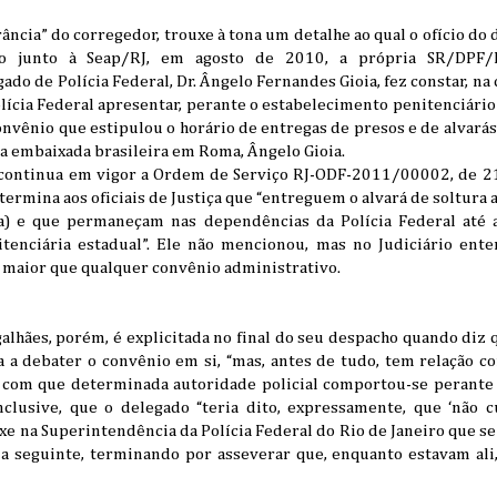
ância” do corregedor, trouxe à tona um detalhe ao qual o ofício do
o junto à Seap/RJ, em agosto de 2010, a própria SR/DPF/R
do de Polícia Federal, Dr. Ângelo Fernandes Gioia, fez constar, na 
Polícia Federal apresentar, perante o estabelecimento penitenciário
onvênio que estipulou o horário de entregas de presos e de alvarás
 na embaixada brasileira em Roma, Ângelo Gioia.
continua em vigor a Ordem de Serviço RJ-ODF-2011/00002, de 21
termina aos oficiais de Justiça que “entreguem o alvará de soltura 
ia) e que permaneçam nas dependências da Polícia Federal até 
itenciária estadual”. Ele não mencionou, mas no Judiciário ent
 maior que qualquer convênio administrativo.
alhães, porém, é explicitada no final do seu despacho quando diz
a a debater o convênio em si, “mas, antes de tudo, tem relação c
a com que determinada autoridade policial comportou-se perante
inclusive, que o delegado “teria dito, expressamente, que ‘não c
xe na Superintendência da Polícia Federal do Rio de Janeiro que se 
 seguinte, terminando por asseverar que, enquanto estavam ali, 