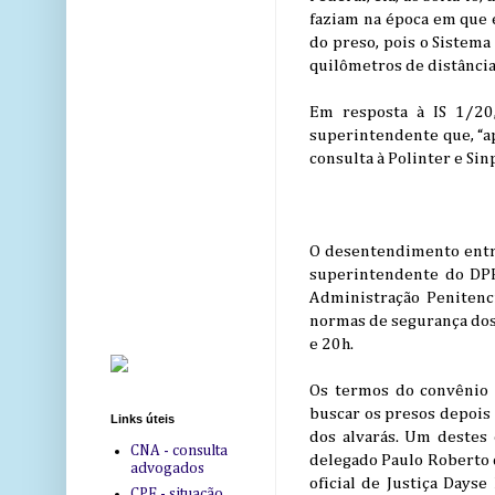
faziam na época em que e
do preso, pois o Sistema
quilômetros de distância
Em resposta à IS 1/20
superintendente que, “ap
consulta à Polinter e Si
O desentendimento entre 
superintendente do DPF
Administração Penitenc
normas de segurança dos 
e 20h.
Os termos do convênio f
buscar os presos depois 
Links úteis
dos alvarás. Um destes
CNA - consulta
delegado Paulo Roberto d
advogados
oficial de Justiça Dayse
CPF - situação