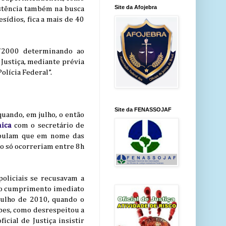
Site da Afojebra
istência também na busca
sídios, fica a mais de 40
4/2000 determinando ao
 Justiça, mediante prévia
olícia Federal”.
Site da FENASSOJAF
quando, em julho, o então
ica
com o secretário de
tipulam que em nome das
io só ocorreriam entre 8h
policiais se recusavam a
m no cumprimento imediato
julho de 2010, quando o
pes, como desrespeitou a
icial de Justiça insistir