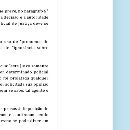
ue prevê, no parágrafo 6º
da decisão e a autoridade
ficial de Justiça deve se
u o uso de “pronomes de
u de “ignorância sobre
ócua: “este Juízo somente
por determinado policial
o foi prolatada qualquer
oi solicitada sua opinião
bem se sabe, tal agente é
s presos à disposição de
oram e continuam sendo
O mesmo se pode dizer em