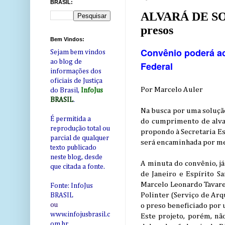
BRASIL:
ALVARÁ DE SOLT
presos
Bem Vindos:
Convênio poderá aca
Sejam bem vindos
ao blog de
Federal
informações dos
oficiais de Justiça
Por Marcelo Auler
do Brasil,
InfoJus
BRASIL
.
Na busca por uma solução
É permitida a
do cumprimento de alvar
reprodução total ou
propondo à Secretaria Es
parcial de qualquer
será encaminhada por mei
texto publicado
neste blog, desde
A minuta do convênio, já
que citada a fonte.
de Janeiro e Espírito Sa
Marcelo Leonardo Tavares
Fonte: InfoJus
Polinter (Serviço de Arq
BRASIL
ou
o preso beneficiado por 
www.infojusbrasil.c
Este projeto, porém, não
om
.br