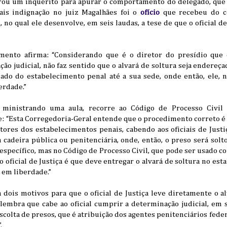
urou um inquérito para apurar o comportamento do delegado, que
is indignação no juiz Magalhães foi o
ofício
que recebeu do co
 no qual ele desenvolve, em seis laudas, a tese de que o oficial de
ento afirma: “Considerando que é o diretor do presídio que 
ão judicial, não faz sentido que o alvará de soltura seja endereçad
iado do estabelecimento penal até a sua sede, onde então, ele, n
erdade.”
 ministrando uma aula, recorre ao Código de Processo Civil 
 “Esta Corregedoria-Geral entende que o procedimento correto é q
tores dos estabelecimentos penais, cabendo aos oficiais de Justi
 cadeira pública ou penitenciária, onde, então, o preso será sol
 específico, mas no Código de Processo Civil, que pode ser usado co
o oficial de Justiça é que deve entregar o alvará de soltura no est
o em liberdade.”
 dois motivos para que o oficial de Justiça leve diretamente o a
lembra que cabe ao oficial cumprir a determinação judicial, em s
escolta de presos, que é atribuição dos agentes penitenciários fede
.