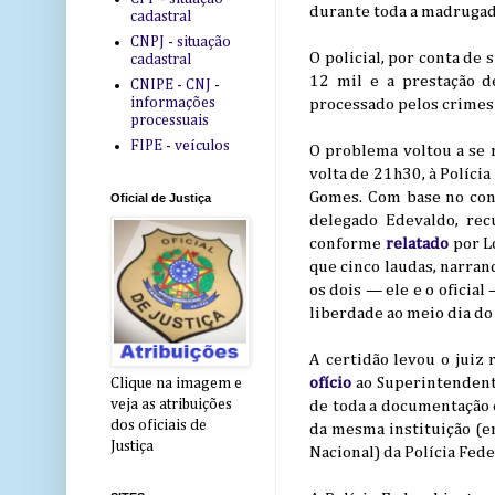
durante toda a madrugad
cadastral
CNPJ - situação
O policial, por conta de
cadastral
12 mil e a prestação d
CNIPE - CNJ -
informações
processado pelos crimes 
processuais
FIPE - veículos
O problema voltou a se 
volta de 21h30, à Políci
Gomes. Com base no conv
Oficial de Justiça
delegado Edevaldo, rec
conforme
relatado
por L
que cinco laudas, narran
os dois — ele e o oficial
liberdade ao meio dia do 
A certidão levou o juiz 
ofício
ao Superintendente
Clique na imagem e
veja as atribuições
de toda a documentação 
dos oficiais de
da mesma instituição (e
Justiça
Nacional) da Polícia Fede