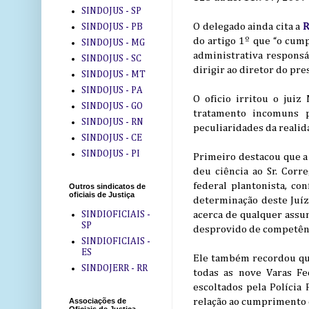
SINDOJUS - SP
O delegado ainda cita a
R
SINDOJUS - PB
do artigo 1º que “o cump
SINDOJUS - MG
administrativa responsáv
SINDOJUS - SC
dirigir ao diretor do pre
SINDOJUS - MT
SINDOJUS - PA
O oficio irritou o jui
SINDOJUS - GO
tratamento incomuns p
SINDOJUS - RN
peculiaridades da realida
SINDOJUS - CE
SINDOJUS - PI
Primeiro destacou que a 
deu ciência ao Sr. Corr
federal plantonista, con
Outros sindicatos de
oficiais de Justiça
determinação deste Juízo
SINDIOFICIAIS -
acerca de qualquer assun
SP
desprovido de competênci
SINDIOFICIAIS -
ES
Ele também recordou que
SINDOJERR - RR
todas as nove Varas F
escoltados pela Polícia
relação ao cumprimento de
Associações de