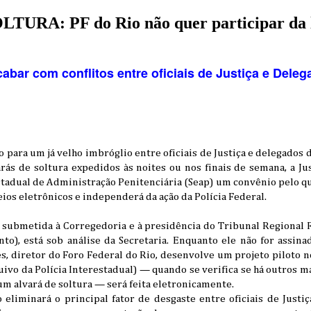
URA: PF do Rio não quer participar da l
bar com conflitos entre oficiais de Justiça e Deleg
 para um já velho imbróglio entre oficiais de Justiça e delegados d
ás de soltura expedidos às noites ou nos finais de semana, a Jus
tadual de Administração Penitenciária (Seap) um convênio pelo qu
os eletrônicos e independerá da ação da Polícia Federal.
 submetida à Corregedoria e à presidência do Tribunal Regional F
nto), está sob análise da Secretaria. Enquanto ele não for assina
, diretor do Foro Federal do Rio, desenvolve um projeto piloto no
uivo da Polícia Interestadual) — quando se verifica se há outros 
um alvará de soltura — será feita eletronicamente.
 eliminará o principal fator de desgaste entre oficiais de Justiç