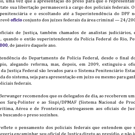
io, uma vez que a apresentação do preso para que o representan
state sua libertação permanecerá a cargo dos policiais federais. O
penitenciária e o escoltando até a Superintendência do DPF no
 prevê
ofício
conjunto dos juízes federais da área criminal — 24/20
iciais de Justiça, também chamados de analistas judiciários, 
, quando o então superintendente da Polícia Federal do Rio, Pe
2000
, de janeiro daquele ano.
tendência do Departamento de Polícia Federal, desde o final do
io, alegando reforma, mas, depois, em 2009, extinguiu-a ofi
 da Justiça Federal são levados para o Sistema Penitenciário Esta
da do sistema, seja para apresentação em juízo ou mesmo para gan
liciais federais.
 Berwanger recomendou que os delegados de dia, ao receberem um a
 aos Sarq-Polinter e ao Sinpi/DPMAF (Sistema Nacional de Pr
rítima, Aérea e de Fronteiras), entregassem aos oficiais de Just
s buscando o preso sozinhos.
reflete o pensamento dos policiais federais que entendem que 
, deveria encaminhar seu oficial de Justiça direto ao presídio, e nã