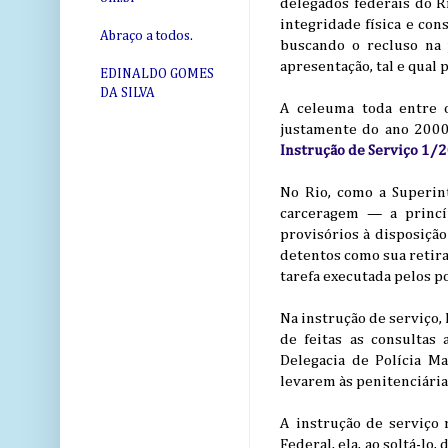
delegados federais do R
integridade física e con
Abraço a todos.
buscando o recluso na 
apresentação, tal e qual
EDINALDO GOMES
DA SILVA
A celeuma toda entre of
justamente do ano 2000
Instrução de Serviço 1/
No Rio, como a Superin
carceragem — a princíp
provisórios à disposição
detentos como sua retira
tarefa executada pelos po
Na instrução de serviço,
de feitas as consultas
Delegacia de Polícia Ma
levarem às penitenciária
A instrução de serviço 
Federal, ela, ao soltá-lo