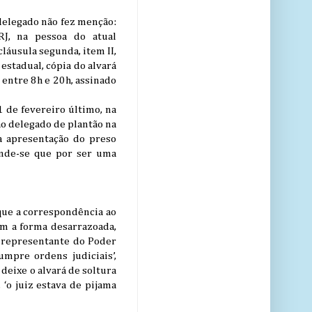
 delegado não fez menção:
J, na pessoa do atual
cláusula segunda, item II,
 estadual, cópia do alvará
 entre 8h e 20h, assinado
 de fevereiro último, na
ao delegado de plantão na
a apresentação do preso
ende-se que por ser uma
 que a correspondência ao
om a forma desarrazoada,
 representante do Poder
umpre ordens judiciais’,
deixe o alvará de soltura
‘o juiz estava de pijama