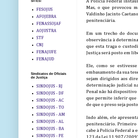
A Polícia Federal insta
SITES:
Mas, o que provocou ma
FESOJUS
Valdinho Jacinto Caetano,
AFOJEBRA
penitenciária.
FENASSOJAF
AOJUSTRA
Em um trecho do docum
STF
observância à determinaç
CNJ
que esta traga o custod
FENAJUFE
Justiça será posto em lib
FENAJUD
Ele, como se estivesse
embasamento da sua tese:
Sindicatos de Oficiais
de Justiça
sejam dirigidos aos dire
determinação judicial na
SINDOJUS - RJ
Penal não há dispositivo
SINDOJUS - DF
que permite inferir que 
SINDOJUS - AC
de que o preso seja post
SINDOJUS - TO
SINDOJUS - AM
Indo além, ele apresenta
SINDOJUS - AL
penitenciário. Primeiro 
SINDOJUS - BA
cabe à Polícia Federal a 
SINDOJUS - PE
123 da Lei 11.907/2009”