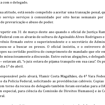
a com o delegado.
 sua atitude, está sendo compelido a aceitar uma transação penal, 
e serviço serviços à comunidade por oito horas semanais por
de prevaricação e abuso de poder.
repetir em 31 de março deste ano quando o oficial de Justiça Ram
a Federal com os alvarás de soltura de Aguinaldo Alves Rodrigues 
ênio firmado entre o superintendente e o secretário de Admini
usou-se a buscar os presos. O oficial insistiu, e o entrevero 
opes na certidão positiva do cumprimento de mandado que ele e
do minuciosamente a discussão. Entre outras alegações, o delegad
 — estavam ali, “o juiz estava de pijama tranquilo em sua casa”. Os
dia 1º de abril.
responsável pelo alvará, Vlamir Costa Magalhães, da 4ª Vara Fede
 da Polícia Federal, solicitando as providências cabíveis. Copias
em torno da recusa do delegado também foram enviadas para a OA
m especial, para ciência da Comissão de Direitos Humanos) e às C
ral.