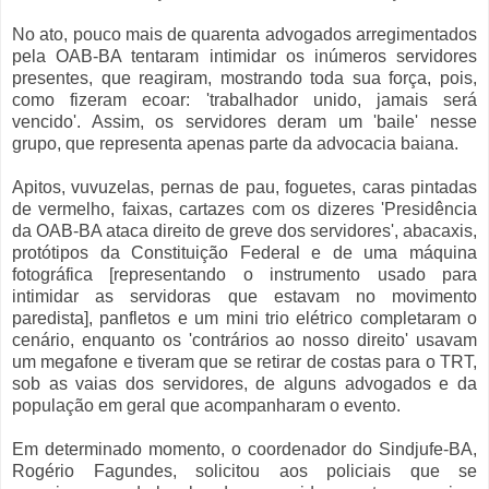
No ato, pouco mais de quarenta advogados arregimentados
pela OAB-BA tentaram intimidar os inúmeros servidores
presentes, que reagiram, mostrando toda sua força, pois,
como fizeram ecoar: 'trabalhador unido, jamais será
vencido'. Assim, os servidores deram um 'baile' nesse
grupo, que representa apenas parte da advocacia baiana.
Apitos, vuvuzelas, pernas de pau, foguetes, caras pintadas
de vermelho, faixas, cartazes com os dizeres 'Presidência
da OAB-BA ataca direito de greve dos servidores', abacaxis,
protótipos da Constituição Federal e de uma máquina
fotográfica [representando o instrumento usado para
intimidar as servidoras que estavam no movimento
paredista], panfletos e um mini trio elétrico completaram o
cenário, enquanto os 'contrários ao nosso direito' usavam
um megafone e tiveram que se retirar de costas para o TRT,
sob as vaias dos servidores, de alguns advogados e da
população em geral que acompanharam o evento.
Em determinado momento, o coordenador do Sindjufe-BA,
Rogério Fagundes, solicitou aos policiais que se