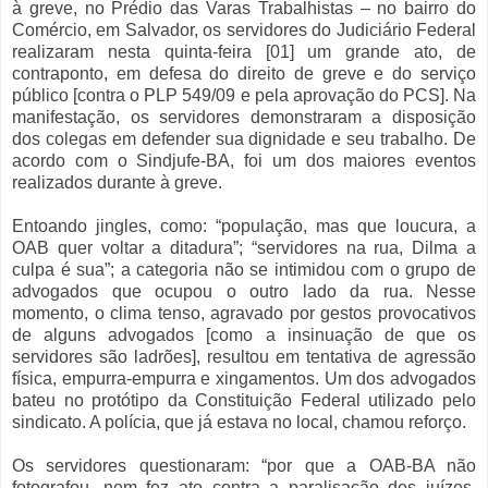
à greve, no Prédio das Varas Trabalhistas – no bairro do
Comércio, em Salvador, os servidores do Judiciário Federal
realizaram nesta quinta-feira [01] um grande ato, de
contraponto, em defesa do direito de greve e do serviço
público [contra o PLP 549/09 e pela aprovação do PCS]. Na
manifestação, os servidores demonstraram a disposição
dos colegas em defender sua dignidade e seu trabalho. De
acordo com o Sindjufe-BA, foi um dos maiores eventos
realizados durante à greve.
Entoando jingles, como: “população, mas que loucura, a
OAB quer voltar a ditadura”; “servidores na rua, Dilma a
culpa é sua”; a categoria não se intimidou com o grupo de
advogados que ocupou o outro lado da rua. Nesse
momento, o clima tenso, agravado por gestos provocativos
de alguns advogados [como a insinuação de que os
servidores são ladrões], resultou em tentativa de agressão
física, empurra-empurra e xingamentos. Um dos advogados
bateu no protótipo da Constituição Federal utilizado pelo
sindicato. A polícia, que já estava no local, chamou reforço.
Os servidores questionaram: “por que a OAB-BA não
fotografou, nem fez ato contra a paralisação dos juízes,