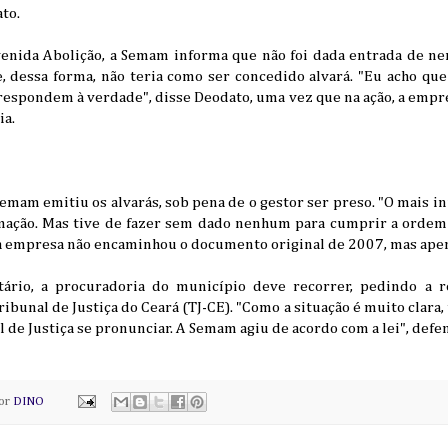
to.
venida Abolição, a Semam informa que não foi dada entrada de 
, dessa forma, não teria como ser concedido alvará. "Eu acho que
respondem à verdade", disse Deodato, uma vez que na ação, a empr
ia.
Semam emitiu os alvarás, sob pena de o gestor ser preso. "O mais in
ção. Mas tive de fazer sem dado nenhum para cumprir a ordem j
a empresa não encaminhou o documento original de 2007, mas apen
ário, a procuradoria do município deve recorrer, pedindo a r
ibunal de Justiça do Ceará (TJ-CE). "Como a situação é muito clara,
l de Justiça se pronunciar. A Semam agiu de acordo com a lei", defe
por
DINO