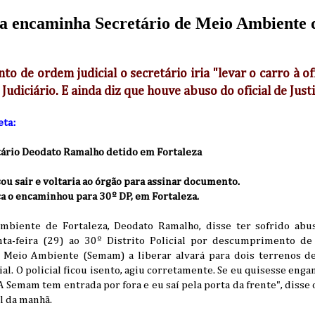
iça encaminha Secretário de Meio Ambiente 
o de ordem judicial o secretário iria "levar o carro à o
Judiciário. E ainda diz que houve abuso do oficial de Justi
eta:
tário Deodato Ramalho detido em Fortaleza
ou sair e voltaria ao órgão para assinar documento.
iça o encaminhou para 30º DP, em Fortaleza.
mbiente de Fortaleza, Deodato Ramalho, disse ter sofrido abu
ta-feira (29) ao 30º Distrito Policial por descumprimento de
o Meio Ambiente (Semam) a liberar alvará para dois terrenos d
l. O policial ficou isento, agiu corretamente. Se eu quisesse engana
 Semam tem entrada por fora e eu saí pela porta da frente", disse o
al da manhã.