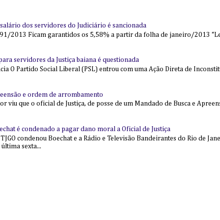
alário dos servidores do Judiciário é sancionada
91/2013 Ficam garantidos os 5,58% a partir da folha de janeiro/2013 “Lei
l para servidores da Justiça baiana é questionada
 O Partido Social Liberal (PSL) entrou com uma Ação Direta de Inconstit
reensão e ordem de arrombamento
ior viu que o oficial de Justiça, de posse de um Mandado de Busca e Apree
echat é condenado a pagar dano moral a Oficial de Justiça
 TJGO condenou Boechat e a Rádio e Televisão Bandeirantes do Rio de Jan
última sexta...