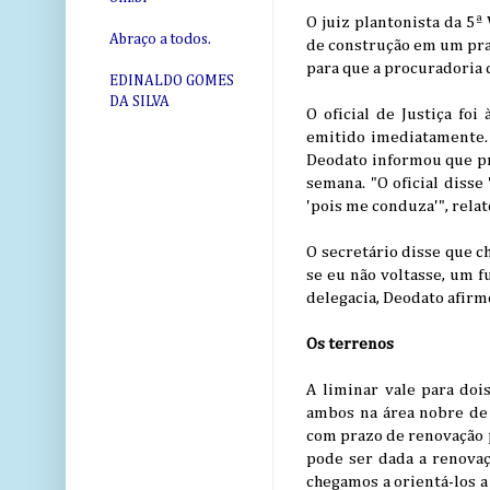
O juiz plantonista da 5
Abraço a todos.
de construção em um praz
para que a procuradoria 
EDINALDO GOMES
DA SILVA
O oficial de Justiça foi
emitido imediatamente. 
Deodato informou que prec
semana. "O oficial disse
'pois me conduza'", rela
O secretário disse que c
se eu não voltasse, um f
delegacia, Deodato afir
Os terrenos
A liminar vale para doi
ambos na área nobre de 
com prazo de renovação po
pode ser dada a renovaç
chegamos a orientá-los a