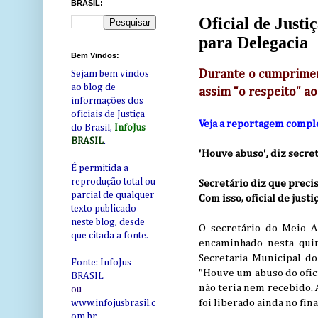
BRASIL:
Oficial de Just
para Delegacia
Bem Vindos:
Durante o cumpriment
Sejam bem vindos
ao blog de
assim "o respeito" ao 
informações dos
oficiais de Justiça
Veja a reportagem compl
do Brasil,
InfoJus
BRASIL
.
'Houve abuso', diz secre
É permitida a
reprodução total ou
Secretário diz que precis
parcial de qualquer
Com isso, oficial de just
texto publicado
neste blog, desde
O secretário do Meio A
que citada a fonte.
encaminhado nesta quin
Secretaria Municipal d
Fonte: InfoJus
"Houve um abuso do oficia
BRASIL
não teria nem recebido. A
ou
foi liberado ainda no fin
www.infojusbrasil.c
om
.br