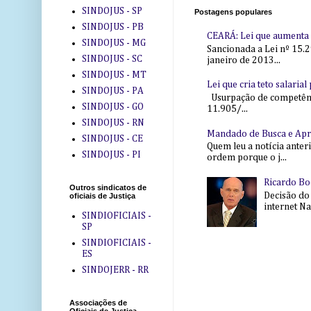
SINDOJUS - SP
Postagens populares
SINDOJUS - PB
CEARÁ: Lei que aumenta s
SINDOJUS - MG
Sancionada a Lei nº 15.2
SINDOJUS - SC
janeiro de 2013...
SINDOJUS - MT
Lei que cria teto salaria
SINDOJUS - PA
Usurpação de competência
SINDOJUS - GO
11.905/...
SINDOJUS - RN
Mandado de Busca e Ap
SINDOJUS - CE
Quem leu a notícia anter
SINDOJUS - PI
ordem porque o j...
Ricardo Bo
Outros sindicatos de
Decisão do
oficiais de Justiça
internet Na 
SINDIOFICIAIS -
SP
SINDIOFICIAIS -
ES
SINDOJERR - RR
Associações de