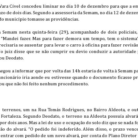
ª Vara Cível concedeu liminar no dia 10 de dezembro para que a e
o de dois dias. Segundo a assessoria da Semam, no dia 12 de deze
do município tomasse as providências.
 à Semam nesta quinta-feira (29), acompanhado de dois policiais,
"Mandei fazer. Mas para fazer demora um tempo, tem o sistema", 
isaria se ausentar para levar o carro à oficina para fazer revisão 
 'o juiz disse que se não cumprir eu devio conduzir a autoridade 
tou Deodato.
hegou a informar que por volta das 14h estaria de volta à Semam 
uncionário iria aonde eu estivesse quando o documento ficasse pr
mou que não foi feito nenhum procedimento.
s terrenos, um na Rua Tomás Rodrigues, no Bairro Aldeota, e ou
Fortaleza. Segundo Deodato, o terreno na Aldeota possuía alvar
r dois anos. Mas a lei de uso e ocupação do solo diz que se nada fo
ão do alvará. "O pedido foi indeferido. Além disso, o prazo ven
 entrar com pedido de um novo alvará, por conta do Plano Diretor