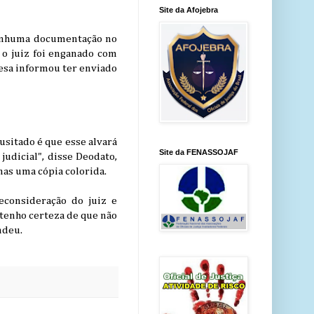
Site da Afojebra
nenhuma documentação no
 o juiz foi enganado com
esa informou ter enviado
usitado é que esse alvará
Site da FENASSOJAF
udicial", disse Deodato,
as uma cópia colorida.
econsideração do juiz e
 tenho certeza de que não
ndeu.