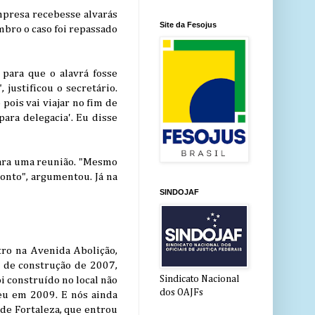
mpresa recebesse alvarás
Site da Fesojus
mbro o caso foi repassado
 para que o alavrá fosse
justificou o secretário.
pois vai viajar no fim de
para delegacia'. Eu disse
para uma reunião. "Mesmo
onto", argumentou. Já na
SINDOJAF
tro na Avenida Abolição,
á de construção de 2007,
Sindicato Nacional
i construído no local não
dos OAJFs
ceu em 2009. E nós ainda
 de Fortaleza, que entrou