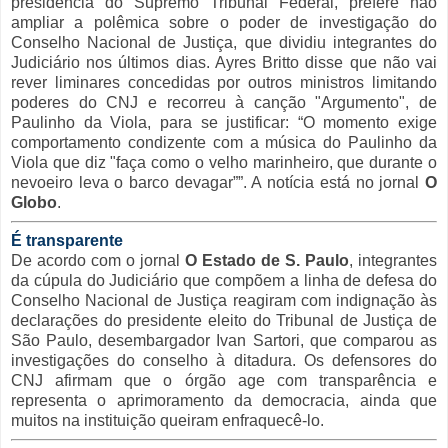
presidência do Supremo Tribunal Federal, prefere não
ampliar a polêmica sobre o poder de investigação do
Conselho Nacional de Justiça, que dividiu integrantes do
Judiciário nos últimos dias. Ayres Britto disse que não vai
rever liminares concedidas por outros ministros limitando
poderes do CNJ e recorreu à canção "Argumento", de
Paulinho da Viola, para se justificar: “O momento exige
comportamento condizente com a música do Paulinho da
Viola que diz "faça como o velho marinheiro, que durante o
nevoeiro leva o barco devagar””. A notícia está no jornal
O
Globo
.
É transparente
De acordo com o jornal
O Estado de S. Paulo
, integrantes
da cúpula do Judiciário que compõem a linha de defesa do
Conselho Nacional de Justiça reagiram com indignação às
declarações do presidente eleito do Tribunal de Justiça de
São Paulo, desembargador Ivan Sartori, que comparou as
investigações do conselho à ditadura. Os defensores do
CNJ afirmam que o órgão age com transparência e
representa o aprimoramento da democracia, ainda que
muitos na instituição queiram enfraquecê-lo.