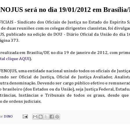
NOJUS será no dia 19/01/2012 em Brasília
CIAIS - Sindicato dos Oficiais de Justiça no Estado do Espirito 
 de duas reuniões com os colegas dirigentes classistas, foi divulga
S, publicado na edição do DOU - Diário Oficial da União do dia
página 373.
realizada em Brasília/DF, no dia 19 de janeiro de 2012, com prim
ital clique AQUI
).
a FENOJUS, uma entidade nacional unindo todos os oficiais de Justiç
do ser Oficial de Justiça, Oficial de Justiça Avaliador, Analist
utra denominação. Devendo ser cargo público efetivo e remunera
 brasileiro (dos Estados ou da União), seja Justiça Federal, Estadu
trâncias, Instâncias e Tribunais de todos os graus, desde que
 de ordens judiciais.
por
DINO