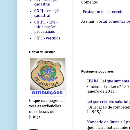
Comente:
cadastral
CNPJ - situação
Postagem mais recente
cadastral
Assinar:
Postar comentário
CNIPE - CNJ -
informações
processuais
FIPE - veículos
Oficial de Justiça
Postagens populares
CEARÁ: Lei que aumenta s
Sancionada a Lei nº 15.2
janeiro de 2013...
Clique na imagem e
Lei que cria teto salaria
veja as atribuições
Usurpação de competência
dos oficiais de
11.905/...
Justiça
Mandado de Busca e Ap
Quem leu a notícia anter