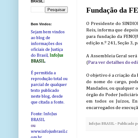
BRASIL:
Fundação da FE
O Presidente do SINDIOFI
Bem Vindos:
Reis, informa que depois
Sejam bem vindos
para fundação da FENOJU
ao blog de
edição n.º 241, Seção 3, 
informações dos
oficiais de Justiça
do Brasil,
InfoJus
A Assembleia Geral será 
BRASIL
.
(
Para ver detalhes do ed
É permitida a
O objetivo é a criação d
reprodução total ou
do nome do cargo, poden
parcial de qualquer
Mandados, ou qualquer o
texto publicado
órgão do Poder Judiciário
neste blog, desde
em todos os Juízos, En
que citada a fonte.
encarregados de execução
Fonte: InfoJus
BRASIL
InfoJus BRASIL - Publicado 
ou
www.infojusbrasil.c
om
.br