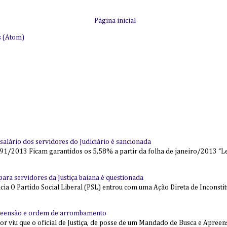
Página inicial
s (Atom)
alário dos servidores do Judiciário é sancionada
91/2013 Ficam garantidos os 5,58% a partir da folha de janeiro/2013 “Lei
l para servidores da Justiça baiana é questionada
 O Partido Social Liberal (PSL) entrou com uma Ação Direta de Inconstit
reensão e ordem de arrombamento
ior viu que o oficial de Justiça, de posse de um Mandado de Busca e Apree