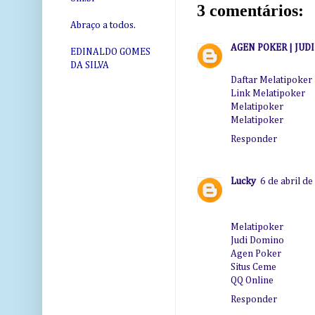
3 comentários:
Abraço a todos.
AGEN POKER | JUD
EDINALDO GOMES
DA SILVA
Daftar Melatipoker
Link Melatipoker
Melatipoker
Melatipoker
Responder
Lucky
6 de abril d
Melatipoker
Judi Domino
Agen Poker
Situs Ceme
QQ Online
Responder