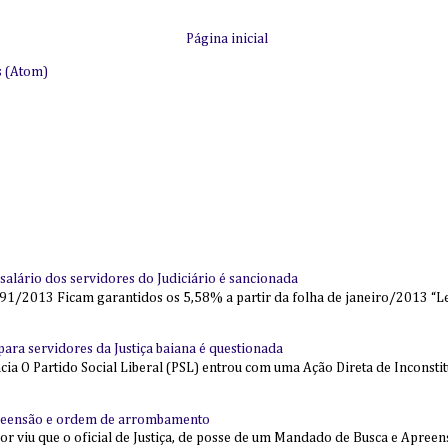
Página inicial
s (Atom)
alário dos servidores do Judiciário é sancionada
91/2013 Ficam garantidos os 5,58% a partir da folha de janeiro/2013 “Lei
l para servidores da Justiça baiana é questionada
 O Partido Social Liberal (PSL) entrou com uma Ação Direta de Inconstit
reensão e ordem de arrombamento
ior viu que o oficial de Justiça, de posse de um Mandado de Busca e Apree