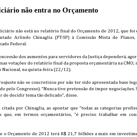
iciário não entra no Orçamento
udiciário não está no relatório final do Orçamento de 2012, que fo
utado Arlindo Chinaglia (PT-SP) à Comissão Mista de Planos,
nado Federal.
oncessão dos aumentos para servidores da Justiça dependerá, agora
as votações do relatório final da proposta orçamentária na CMO, n
 Nacional, na quinta-feira (22/12).
reajuste não se concretizou por não ter sido apresentada base lega
do pelo Congresso). "Nunca tive pretensão de impor negociações. 
 de decidir tema tão delicado", disse.
i citada por Chinaglia, ao apontar que "todas as categorias profi
s que, em termos orçamentários, "é preciso trabalhar em con
 o Orçamento de 2012 terá R$ 21,7 bilhões a mais em investime