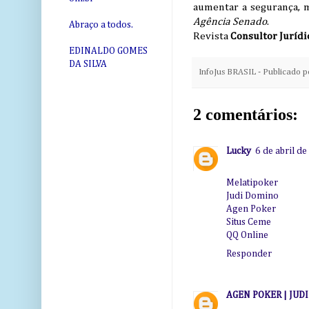
aumentar a segurança, m
Agência Senado
.
Abraço a todos.
Revista
Consultor Jurídi
EDINALDO GOMES
DA SILVA
InfoJus BRASIL - Publicado 
2 comentários:
Lucky
6 de abril d
Melatipoker
Judi Domino
Agen Poker
Situs Ceme
QQ Online
Responder
AGEN POKER | JUD