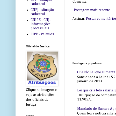
Comente:
cadastral
CNPJ - situação
Postagem mais recente
cadastral
Assinar:
Postar comentário
CNIPE - CNJ -
informações
processuais
FIPE - veículos
Oficial de Justiça
Postagens populares
CEARÁ: Lei que aumenta s
Sancionada a Lei nº 15.2
janeiro de 2013...
Clique na imagem e
Lei que cria teto salaria
veja as atribuições
Usurpação de competência
11.905/...
dos oficiais de
Justiça
Mandado de Busca e Ap
Quem leu a notícia anter