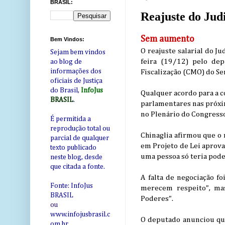
BRASIL:
Reajuste do Jud
Sem aumento
Bem Vindos:
O reajuste salarial do J
Sejam bem vindos
feira (19/12) pelo dep
ao blog de
informações dos
Fiscalização (CMO) do Se
oficiais de Justiça
do Brasil,
InfoJus
Qualquer acordo para a c
BRASIL
.
parlamentares nas próxim
no Plenário do Congresso
É permitida a
reprodução total ou
Chinaglia afirmou que o 
parcial de qualquer
em Projeto de Lei aprova
texto publicado
uma pessoa só teria poder
neste blog, desde
que citada a fonte.
A falta de negociação fo
Fonte: InfoJus
merecem respeito", ma
BRASIL
Poderes".
ou
www.infojusbrasil.c
O deputado anunciou que
om
.br