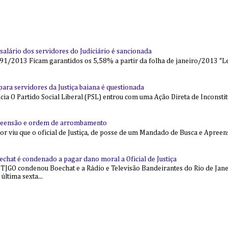
alário dos servidores do Judiciário é sancionada
91/2013 Ficam garantidos os 5,58% a partir da folha de janeiro/2013 “Lei
l para servidores da Justiça baiana é questionada
 O Partido Social Liberal (PSL) entrou com uma Ação Direta de Inconstit
reensão e ordem de arrombamento
ior viu que o oficial de Justiça, de posse de um Mandado de Busca e Apree
echat é condenado a pagar dano moral a Oficial de Justiça
 TJGO condenou Boechat e a Rádio e Televisão Bandeirantes do Rio de Jan
última sexta...