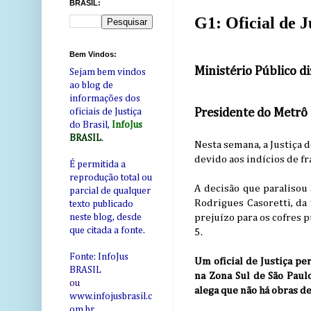
BRASIL:
G1: Oficial de J
Bem Vindos:
Ministério Público di
Sejam bem vindos
ao blog de
informações dos
Presidente do Metrô 
oficiais de Justiça
do Brasil,
InfoJus
BRASIL
.
Nesta semana, a Justiça d
devido aos indícios de f
É permitida a
reprodução total ou
A decisão que paralisou
parcial de qualquer
Rodrigues Casoretti, da
texto publicado
prejuízo para os cofres p
neste blog, desde
que citada a fonte.
5.
Fonte: InfoJus
Um oficial de Justiça pe
BRASIL
na Zona Sul de São Paulo
ou
alega que não há obras d
www.infojusbrasil.c
om
.br