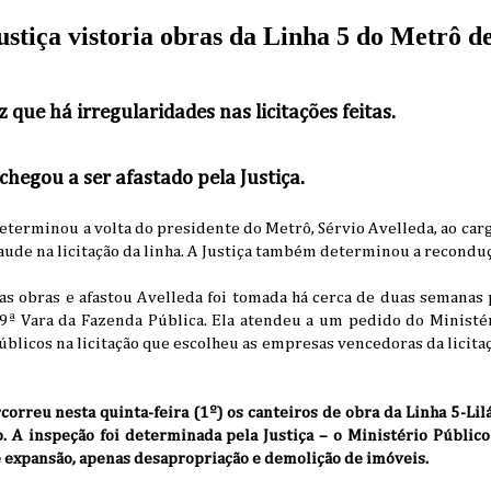
ustiça vistoria obras da Linha 5 do Metrô d
z que há irregularidades nas licitações feitas.
chegou a ser afastado pela Justiça.
eterminou a volta do presidente do Metrô, Sérvio Avelleda, ao cargo
raude na licitação da linha. A Justiça também determinou a reconduç
 as obras e afastou Avelleda foi tomada há cerca de duas semanas
 9ª Vara da Fazenda Pública. Ela atendeu a um pedido do Ministé
úblicos na licitação que escolheu as empresas vencedoras da licitaç
rcorreu nesta quinta-feira (1º) os canteiros de obra da Linha 5-Lil
. A inspeção foi determinada pela Justiça – o Ministério Público
e expansão, apenas desapropriação e demolição de imóveis.