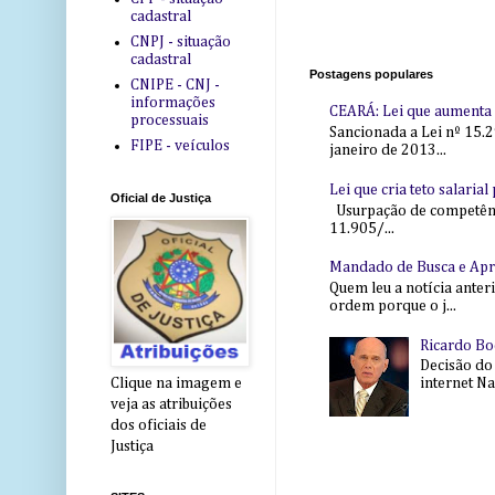
cadastral
CNPJ - situação
cadastral
Postagens populares
CNIPE - CNJ -
informações
CEARÁ: Lei que aumenta s
processuais
Sancionada a Lei nº 15.2
FIPE - veículos
janeiro de 2013...
Lei que cria teto salaria
Oficial de Justiça
Usurpação de competência
11.905/...
Mandado de Busca e Ap
Quem leu a notícia anter
ordem porque o j...
Ricardo Bo
Decisão do
internet Na 
Clique na imagem e
veja as atribuições
dos oficiais de
Justiça