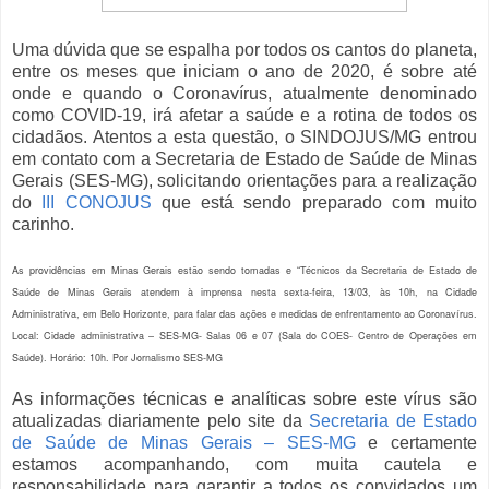
Uma dúvida que se espalha por todos os cantos do planeta,
entre os meses que iniciam o ano de 2020, é sobre até
onde e quando o Coronavírus, atualmente denominado
como COVID-19, irá afetar a saúde e a rotina de todos os
cidadãos. Atentos a esta questão, o SINDOJUS/MG entrou
em contato com a Secretaria de Estado de Saúde de Minas
Gerais (SES-MG), solicitando orientações para a realização
do
III CONOJUS
que está sendo preparado com muito
carinho.
As providências em Minas Gerais estão sendo tomadas e “Técnicos da Secretaria de Estado de
Saúde de Minas Gerais atendem à imprensa nesta sexta-feira, 13/03, às 10h, na Cidade
Administrativa, em Belo Horizonte, para falar das ações e medidas de enfrentamento ao Coronavírus.
Local: Cidade administrativa – SES-MG- Salas 06 e 07 (Sala do COES- Centro de Operações em
Saúde). Horário: 10h. Por Jornalismo SES-MG
As informações técnicas e analíticas sobre este vírus são
atualizadas diariamente pelo site da
Secretaria de Estado
de Saúde de Minas Gerais – SES-MG
e certamente
estamos acompanhando, com muita cautela e
responsabilidade para garantir a todos os convidados um