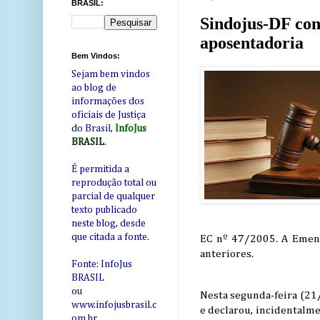
BRASIL:
Sindojus-DF con
aposentadoria
Bem Vindos:
Sejam bem vindos
ao blog de
informações dos
oficiais de Justiça
do Brasil,
InfoJus
BRASIL
.
É permitida a
reprodução total ou
parcial de qualquer
texto publicado
neste blog, desde
que citada a fonte.
EC nº 47/2005. A Emend
anteriores.
Fonte: InfoJus
BRASIL
ou
Nesta segunda-feira (21/
www.infojusbrasil.c
e declarou, incidentalme
om
.br