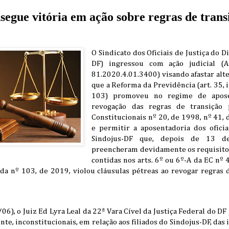
segue vitória em ação sobre regras de trans
O Sindicato dos Oficiais de Justiça do D
DF) ingressou com ação judicial (
81.2020.4.01.3400) visando afastar alt
que a Reforma da Previdência (art. 35, in
103) promoveu no regime de apose
revogação das regras de transição
Constitucionais nº 20, de 1998, nº 41,
e permitir a aposentadoria dos oficiai
Sindojus-DF que, depois de 13 
preencheram devidamente os requisitos
contidas nos arts. 6º ou 6º-A da EC nº 
a nº 103, de 2019, violou cláusulas pétreas ao revogar regras 
06), o Juiz Ed Lyra Leal da 22ª Vara Cível da Justiça Federal do DF
nte, inconstitucionais, em relação aos filiados do Sindojus-DF, das