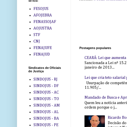
SITES:
FESOJUS
AFOJEBRA
FENASSOJAF
AOJUSTRA
STF
CNJ
FENAJUFE
Postagens populares
FENAJUD
CEARÁ: Lei que aumenta s
Sancionada a Lei nº 15.2
janeiro de 2013...
Sindicatos de Oficiais
de Justiça
Lei que cria teto salaria
SINDOJUS - RJ
Usurpação de competência
SINDOJUS - DF
11.905/...
SINDOJUS - AC
Mandado de Busca e Ap
SINDOJUS - TO
Quem leu a notícia anter
SINDOJUS - AM
ordem porque o j...
SINDOJUS - AL
Ricardo Bo
SINDOJUS - BA
Decisão do
SINDOJUS - PE