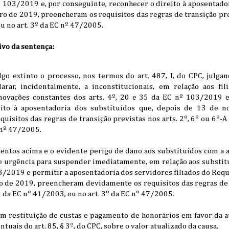
nº 103/2019 e, por conseguinte, reconhecer o direito à aposentado
 de 2019, preencheram os requisitos das regras de transição prev
u no art. 3º da EC nº 47/2005.
ivo da sentença:
lgo extinto o processo, nos termos do art. 487, I, do CPC, julg
arar, incidentalmente, a inconstitucionais, em relação aos fil
novações constantes dos arts. 4º, 20 e 35 da EC nº 103/2019 e
eito à aposentadoria dos substituídos que, depois de 13 de 
uisitos das regras de transição previstas nos arts. 2º, 6º ou 6º-
C nº 47/2005.
ntos acima e o evidente perigo de dano aos substituídos com a a
e urgência para suspender imediatamente, em relação aos substitu
03/2019 e permitir a aposentadoria dos servidores filiados do Req
 de 2019, preencheram devidamente os requisitos das regras de 
A da EC nº 41/2003, ou no art. 3º da EC nº 47/2005.
 restituição de custas e pagamento de honorários em favor da au
uais do art. 85, § 3º, do CPC, sobre o valor atualizado da causa.