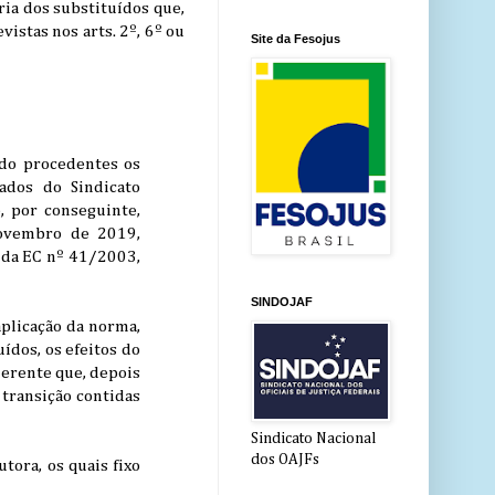
ria dos substituídos que,
istas nos arts. 2º, 6º ou
Site da Fesojus
ando procedentes os
iados do Sindicato
, por conseguinte,
novembro de 2019,
A da EC nº 41/2003,
SINDOJAF
plicação da norma,
ídos, os efeitos do
uerente que, depois
transição contidas
Sindicato Nacional
dos OAJFs
tora, os quais fixo