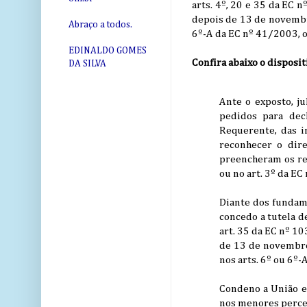
arts. 4º, 20 e 35 da EC 
depois de 13 de novembro
Abraço a todos.
6º-A da EC nº 41/2003, o
EDINALDO GOMES
Confira abaixo o disposit
DA SILVA
Ante o exposto, ju
pedidos para decl
Requerente, das i
reconhecer o dir
preencheram os req
ou no art. 3º da E
Diante dos fundame
concedo a tutela d
art. 35 da EC nº 1
de 13 de novembro
nos arts. 6º ou 6º-
Condeno a União em
nos menores percent