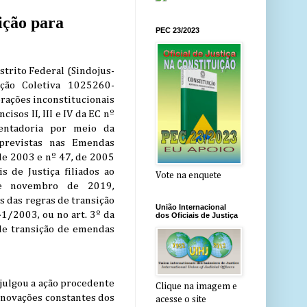
ição para
PEC 23/2023
istrito Federal (Sindojus-
Ação Coletiva 1025260-
erações inconstitucionais
cisos II, III e IV da EC nº
ntadoria por meio da
 previstas nas Emendas
 de 2003 e nº 47, de 2005
s de Justiça filiados ao
Vote na enquete
de novembro de 2019,
 das regras de transição
União Internacional
41/2003, ou no art. 3º da
dos Oficiais de Justiça
de transição de emendas
 julgou a ação procedente
Clique na imagem e
 inovações constantes dos
acesse o site