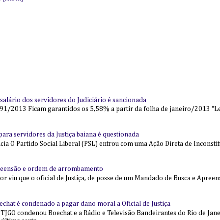
alário dos servidores do Judiciário é sancionada
91/2013 Ficam garantidos os 5,58% a partir da folha de janeiro/2013 “Lei
l para servidores da Justiça baiana é questionada
 O Partido Social Liberal (PSL) entrou com uma Ação Direta de Inconstit
reensão e ordem de arrombamento
ior viu que o oficial de Justiça, de posse de um Mandado de Busca e Apree
echat é condenado a pagar dano moral a Oficial de Justiça
 TJGO condenou Boechat e a Rádio e Televisão Bandeirantes do Rio de Jan