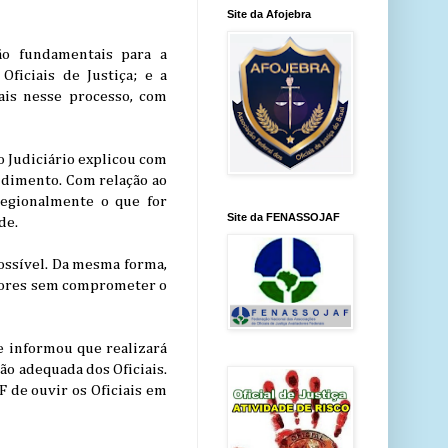
Site da Afojebra
o fundamentais para a
ficiais de Justiça; e a
ais nesse processo, com
o Judiciário explicou com
endimento. Com relação ao
regionalmente o que for
Site da FENASSOJAF
de.
ossível. Da mesma forma,
idores sem comprometer o
e informou que realizará
ão adequada dos Oficiais.
 de ouvir os Oficiais em