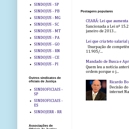
SINDOJUS - SP
SINDOJUS - PB
Postagens populares
SINDOJUS - MG
CEARÁ: Lei que aumenta s
SINDOJUS - SC
Sancionada a Lei nº 15.2
SINDOJUS - MT
janeiro de 2013...
SINDOJUS - PA
Lei que cria teto salaria
SINDOJUS - GO
Usurpação de competência
SINDOJUS - RN
11.905/...
SINDOJUS - CE
Mandado de Busca e Ap
SINDOJUS - PI
Quem leu a notícia anter
ordem porque o j...
Outros sindicatos de
oficiais de Justiça
Ricardo Bo
Decisão do
SINDIOFICIAIS -
internet Na 
SP
SINDIOFICIAIS -
ES
SINDOJERR - RR
Associações de