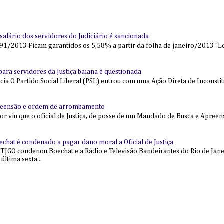
alário dos servidores do Judiciário é sancionada
91/2013 Ficam garantidos os 5,58% a partir da folha de janeiro/2013 “Lei
l para servidores da Justiça baiana é questionada
 O Partido Social Liberal (PSL) entrou com uma Ação Direta de Inconstit
reensão e ordem de arrombamento
ior viu que o oficial de Justiça, de posse de um Mandado de Busca e Apree
echat é condenado a pagar dano moral a Oficial de Justiça
 TJGO condenou Boechat e a Rádio e Televisão Bandeirantes do Rio de Jan
última sexta...