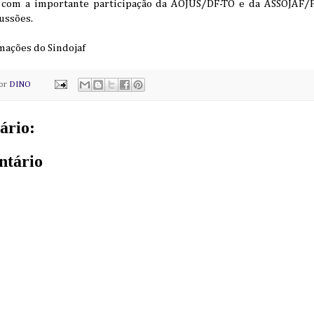
 com a importante participação da AOJUS/DF-TO e da ASSOJAF/
ussões.
rmações do Sindojaf
por
DINO
ário:
ntário