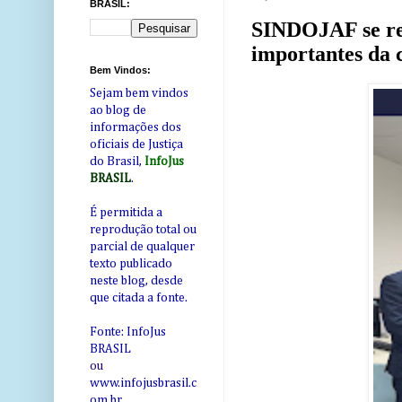
BRASIL:
SINDOJAF se reú
importantes da 
Bem Vindos:
Sejam bem vindos
ao blog de
informações dos
oficiais de Justiça
do Brasil,
InfoJus
BRASIL
.
É permitida a
reprodução total ou
parcial de qualquer
texto publicado
neste blog, desde
que citada a fonte.
Fonte: InfoJus
BRASIL
ou
www.infojusbrasil.c
om
.br