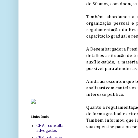
de 50 anos, com doenças 
Também abordamos a n
organização pessoal e 
regulamentação da Reso
capacitação gradual e res
A Desembargadora Preside
detalhes a situação de t
auxílio-saúde, a matér
possível para atender as 
Ainda acrescenteu que b
analisará com cautela o
interesse público.
Quanto à regulamentação
de forma gradual e crite
Links úteis
Também informou que irá
CNA - consulta
sua expertise para preser
advogados
CPF - situação