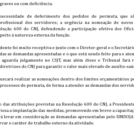
graves ou com deficiência.
ecessidade de deferimento dos pedidos de permuta, que sã
profissional dos servidores; a urgência na nomeação de novos O
lução 600 do CNJ, defendendo a participação efetiva dos Ofici
peito à natureza externa da função.
nte foi muito receptiva e junto com o Diretor-geral e o Secretári
odas as demandas apresentadas e o que está sendo feito para o at
ia aguarda julgamento no CSJT, mas além disso o Tribunal fará 
diretrizes do CNJ para garantir o valor mais elevado de auxílio-saú
uscará realizar as nomeações dentro dos limites orçamentários p
s processos de permuta, de forma a atender as demandas dos serv
 das atribuições previstas na Resolução 600 do CNJ, a President
riosa a implantação das medidas, promovendo em breve a capacitaç
 levar em consideração as demandas apresentadas pelo SINDOJAF
var o caráter de trabalho externo da atividade.