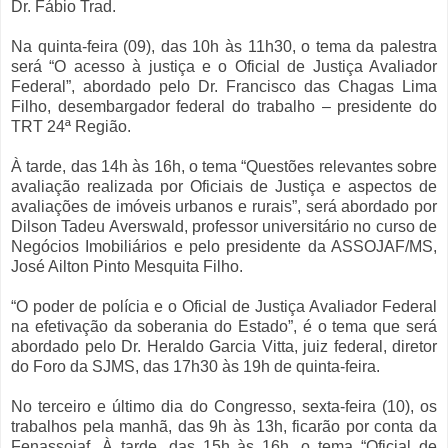
Dr. Fábio Trad.
Na quinta-feira (09), das 10h às 11h30, o tema da palestra
será “O acesso à justiça e o Oficial de Justiça Avaliador
Federal”, abordado pelo Dr. Francisco das Chagas Lima
Filho, desembargador federal do trabalho – presidente do
TRT 24ª Região.
À tarde, das 14h às 16h, o tema “Questões relevantes sobre
avaliação realizada por Oficiais de Justiça e aspectos de
avaliações de imóveis urbanos e rurais”, será abordado por
Dilson Tadeu Averswald, professor universitário no curso de
Negócios Imobiliários e pelo presidente da ASSOJAF/MS,
José Ailton Pinto Mesquita Filho.
“O poder de polícia e o Oficial de Justiça Avaliador Federal
na efetivação da soberania do Estado”, é o tema que será
abordado pelo Dr. Heraldo Garcia Vitta, juiz federal, diretor
do Foro da SJMS, das 17h30 às 19h de quinta-feira.
No terceiro e último dia do Congresso, sexta-feira (10), os
trabalhos pela manhã, das 9h às 13h, ficarão por conta da
Fenassojaf. À tarde, das 15h às 16h, o tema “Oficial de