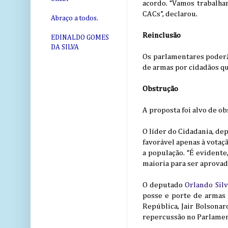
acordo. “Vamos trabalha
CACs”, declarou.
Abraço a todos.
Reinclusão
EDINALDO GOMES
DA SILVA
Os parlamentares poderão
de armas por cidadãos qu
Obstrução
A proposta foi alvo de o
O líder do Cidadania, d
favorável apenas à votaç
a população. “É evidente
maioria para ser aprovad
O deputado
Orlando Sil
posse e porte de armas
República, Jair Bolsonar
repercussão no Parlamen