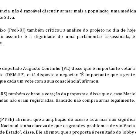
ncia, não é razoável discutir armar mais a população, uma medida
e Silva.
o (Psol-RJ) também criticou a análise do projeto no dia de hoje.
 o assunto é a dignidade de uma parlamentar assassinada, 
u.
o deputado Augusto Coutinho (PE) disse que é importante votar a m
e (DEM-SP), está disposto a negociar. “É importante que a gente 
que cada um vote com a sua consciência”, afirmou.
RS) também cobrou a votação da proposta e disse que o caso Marie
adas não eram registradas. Bandido não compra arma legalmente,
PT-SE) afirmou que a ampliação do acesso às armas não significa 
Nacional tenha clareza de que os grandes problemas de violência n
e Estado”, disse. Ele afirmou que a proposta é resultado do lobby d