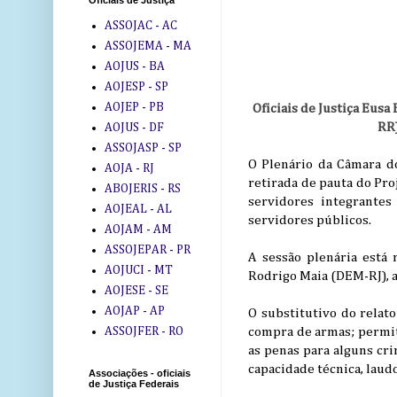
Oficiais de Justiça
ASSOJAC - AC
ASSOJEMA - MA
AOJUS - BA
AOJESP - SP
AOJEP - PB
Oficiais de Justiça Eusa
RR)
AOJUS - DF
ASSOJASP - SP
O Plenário da Câmara do
AOJA - RJ
retirada de pauta do Pro
ABOJERIS - RS
servidores integrantes
AOJEAL - AL
servidores públicos.
AOJAM - AM
ASSOJEPAR - PR
A sessão plenária está 
AOJUCI - MT
Rodrigo Maia (DEM-RJ), a
AOJESE - SE
AOJAP - AP
O substitutivo do relat
compra de armas; permit
ASSOJFER - RO
as penas para alguns cr
capacidade técnica, laud
Associações - oficiais
de Justiça Federais