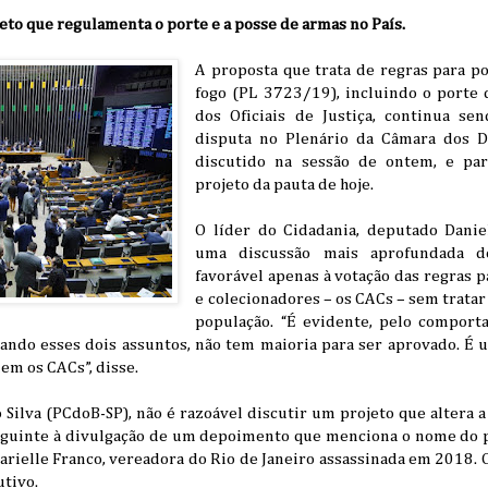
to que regulamenta o porte e a posse de armas no País.
A proposta que trata de regras para p
fogo (PL 3723/19), incluindo o porte 
dos Oficiais de Justiça, continua se
disputa no Plenário da Câmara dos D
discutido na sessão de ontem, e par
projeto da pauta de hoje.
O líder do Cidadania, deputado Danie
uma discussão mais aprofundada d
favorável apenas à votação das regras p
e colecionadores – os CACs – sem tratar
população. “É evidente, pelo comport
rando esses dois assuntos, não tem maioria para ser aprovado. É 
em os CACs”, disse.
Silva (PCdoB-SP), não é razoável discutir um projeto que altera a
eguinte à divulgação de um depoimento que menciona o nome do 
Marielle Franco, vereadora do Rio de Janeiro assassinada em 2018.
tivo.