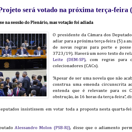
rojeto será votado na próxima terça-feira 
se na sessão do Plenário, mas votação foi adiada
O presidente da Câmara dos Deputados
adiar para a próxima terça-feira (5) a an
de novas regras para porte e poss
3723/19). Haverá um novo texto do rel
Leite (DEM-SP)
, com regras para c
colecionadores (CACs).
“Apesar de ser uma novela que não acab
construa uma emenda circunscrita a
entenda que é relevante para os 
obstrução, às 16 horas da terça-feira”, d
deputados insistissem em votar toda a proposta nesta quarta-feir
eputado
Alessandro Molon (PSB-RJ)
, disse que o adiamento per