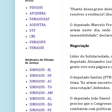
SITES:
FESOJUS
“Diante dessa grave denú
AFOJEBRA
resolver a violência”, diss
FENASSOJAF
O deputado Marcelo Freix
AOJUSTRA
armas neste dia, onde
STF
insensibilidade”, declaro
CNJ
FENAJUFE
Negociação
FENAJUD
Líder do Solidariedade, 
Sindicatos de Oficiais
deputado Alexandre Leit
de Justiça
gente vire esta página e 
SINDOJUS - RJ
SINDOJUS - DF
O deputado Santini (PTB-
SINDOJUS - AC
tema. “As armas encontr
SINDOJUS - TO
essa votação”, defendeu.
SINDOJUS - AM
O deputado João Daniel (
SINDOJUS - AL
preciso que o Congresso 
SINDOJUS - BA
combatem com políticas d
SINDOJUS - PE