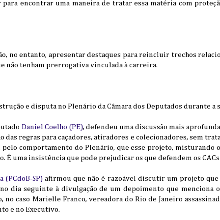
r para encontrar uma maneira de tratar essa matéria com proteçã
, no entanto, apresentar destaques para reincluir trechos relaci
e não tenham prerrogativa vinculada à carreira.
bstrução e disputa no Plenário da Câmara dos Deputados durante a s
eputado
Daniel Coelho (PE)
, defendeu uma discussão mais aprofundad
ão das regras para caçadores, atiradores e colecionadores, sem trat
, pelo comportamento do Plenário, que esse projeto, misturando o
o. É uma insistência que pode prejudicar os que defendem os CACs”
va (PCdoB-SP)
afirmou que não é razoável discutir um projeto que 
 no dia seguinte à divulgação de um depoimento que menciona 
o, no caso Marielle Franco, vereadora do Rio de Janeiro assassin
to e no Executivo.