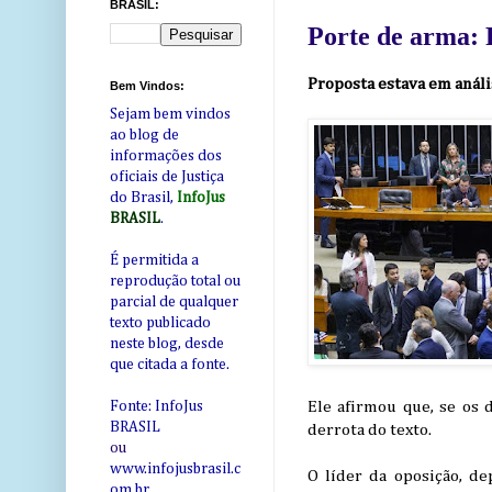
BRASIL:
Porte de arma: P
Proposta estava em análi
Bem Vindos:
Sejam bem vindos
ao blog de
informações dos
oficiais de Justiça
do Brasil,
InfoJus
BRASIL
.
É permitida a
reprodução total ou
parcial de qualquer
texto publicado
neste blog, desde
que citada a fonte.
Ele afirmou que, se os 
Fonte: InfoJus
BRASIL
derrota do texto.
ou
www.infojusbrasil.c
O líder da oposição, d
om
.br