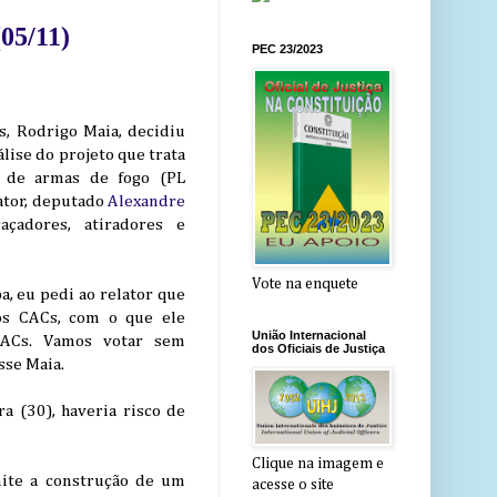
(05/11)
PEC 23/2023
, Rodrigo Maia, decidiu
álise do projeto que trata
e de armas de fogo (PL
ator, deputado
Alexandre
açadores, atiradores e
Vote na enquete
a, eu pedi ao relator que
os CACs, com o que ele
União Internacional
CACs. Vamos votar sem
dos Oficiais de Justiça
isse Maia.
a (30), haveria risco de
Clique na imagem e
mite a construção de um
acesse o site