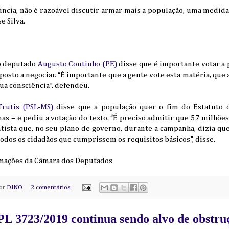
ncia, não é razoável discutir armar mais a população, uma medida
e Silva.
 o deputado
Augusto Coutinho (PE)
disse que é importante votar a p
posto a negociar. “É importante que a gente vote esta matéria, que 
ua consciência”, defendeu.
Trutis (PSL-MS)
disse que a população quer o fim do Estatuto
mas – e pediu a votação do texto. “É preciso admitir que 57 milhõe
sta que, no seu plano de governo, durante a campanha, dizia que
todos os cidadãos que cumprissem os requisitos básicos”, disse.
ormações da Câmara dos Deputados
por
DINO
2 comentários:
PL 3723/2019 continua sendo alvo de obstru