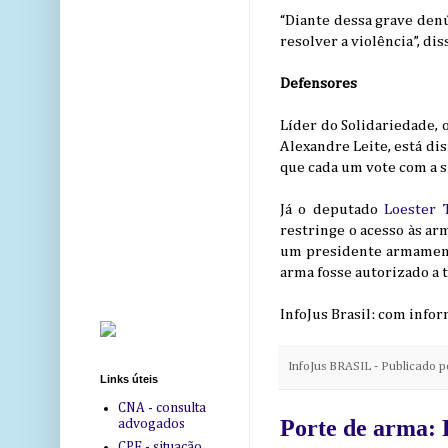
“Diante dessa grave denú
resolver a violência”, diss
Defensores
Líder do Solidariedade,
Alexandre Leite, está dis
que cada um vote com a s
Já o deputado
Loester 
restringe o acesso às ar
um presidente armamenti
arma fosse autorizado a 
InfoJus Brasil: com inf
InfoJus BRASIL - Publicado 
Links úteis
CNA - consulta
Porte de arma: 
advogados
CPF - situação