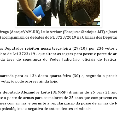
 Braga (Assojaf/AM-RR), Luiz Arthur (Fesojus e Sindojus-MT) e Jane
 acompanham os debates do PL 3723/2019 na Câmara dos Deputad
s Deputados rejeitou nessa terça-feira (29/10), por 234 votos
jeto de Lei 3723/19 - que altera as regras para posse e porte de a
 da área de segurança do Poder Judiciário, oficiais de Justiça
marcada para as 13h desta quarta-feira (30) e, segundo o pres
 votação pode ocorrer ainda hoje.
or deputado Alexandre Leite (DEM-SP) diminui de 25 para 21 an
e o porte de armas para os maiores de 25 anos que comprovem e
imes com armas; e permite a regularização da posse de armas de
o psicológico ou negativa de antecedentes criminais.