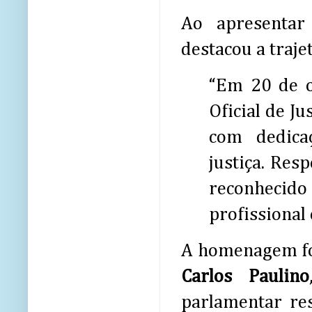
Ao apresenta
destacou a traje
“Em 20 de o
Oficial de J
com dedica
justiça. Res
reconhecid
profissional
A homenagem foi
Carlos Paulino
parlamentar re