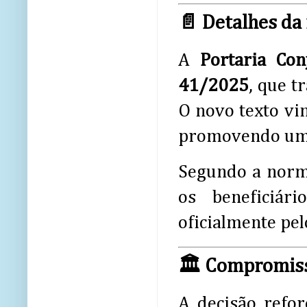
📄 Detalhes da
A
Portaria Co
41/2025
, que t
O novo texto vi
promovendo u
Segundo a norma
os beneficiári
oficialmente pel
🏛️ Compromiss
A decisão refo