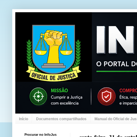
Início
Documentos compartilhados
Manual do Oficial de Jus
Procurar no InfoJus