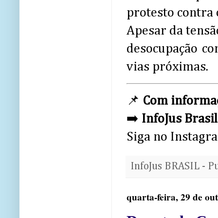
protesto contra o
Apesar da tensão
desocupação con
vias próximas.
📌
Com informaç
➡️
InfoJus Brasil
Siga no Instagr
InfoJus BRASIL - P
quarta-feira, 29 de ou