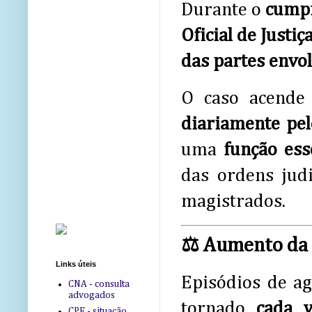
Durante o
cumpr
Oficial de Justi
das partes envo
O caso acende
diariamente pelo
uma
função ess
das ordens judi
magistrados.
⚖️ Aumento da v
Links úteis
Episódios de ag
CNA - consulta
advogados
tornado
cada v
CPF - situação