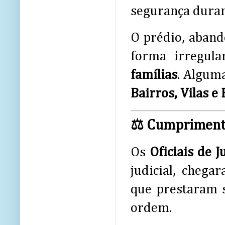
segurança durant
O prédio, aband
forma irregul
famílias
. Algum
Bairros, Vilas e
⚖️ Cumprimento
Os
Oficiais de J
judicial, cheg
que prestaram 
ordem.