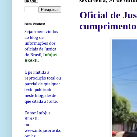
sexta-feira, 31 de out
BRASIL:
Oficial de Jus
cumprimento 
Bem Vindos:
Sejam bem vindos
ao blog de
informações dos
oficiais de Justiça
do Brasil,
InfoJus
BRASIL
.
É permitida a
reprodução total ou
parcial de qualquer
texto publicado
neste blog, desde
que citada a fonte.
Fonte: InfoJus
BRASIL
ou
www.infojusbrasil.c
om
.br