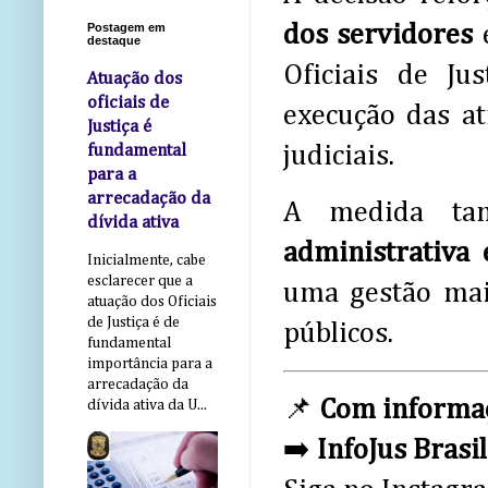
dos servidores
Postagem em
destaque
Oficiais de Ju
Atuação dos
oficiais de
execução das at
Justiça é
judiciais.
fundamental
para a
arrecadação da
A medida ta
dívida ativa
administrativa 
Inicialmente, cabe
esclarecer que a
uma gestão mai
atuação dos Oficiais
de Justiça é de
públicos.
fundamental
importância para a
arrecadação da
📌
Com informa
dívida ativa da U...
➡️
InfoJus Brasil