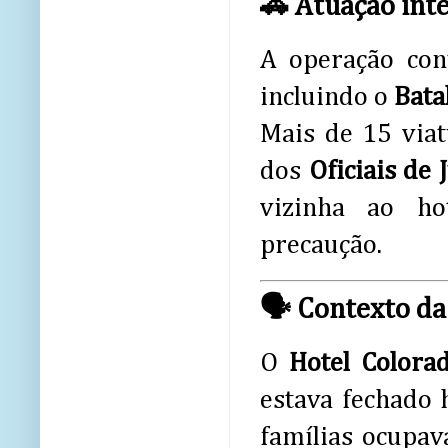
🚓 Atuação int
A operação con
incluindo o
Bata
Mais de 15 viat
dos
Oficiais de 
vizinha ao ho
precaução.
🗣️ Contexto d
O
Hotel Colora
estava fechado 
famílias ocupa