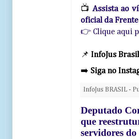
📺
Assista ao v
oficial da Frent
👉 Clique aqui p
📌
InfoJus Brasil
➡️
Siga no Insta
InfoJus BRASIL - P
Deputado Coro
que reestrutu
servidores do