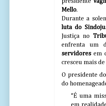
presidente
Vagn
Mello
.
Durante a sole
luta do Sindoju
Justiça no
Trib
enfrenta um 
servidores
em c
cresceu mais d
O presidente d
do homenageado 
“É uma missã
em realidade