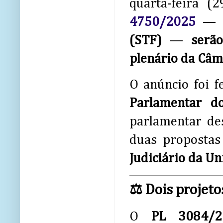
quarta-feira (
4750/2025
— a
(STF)
—
serã
plenário da Câ
O anúncio foi f
Parlamentar do
parlamentar de
duas propostas
Judiciário da Un
⚖️
Dois projeto
O
PL 3084/2