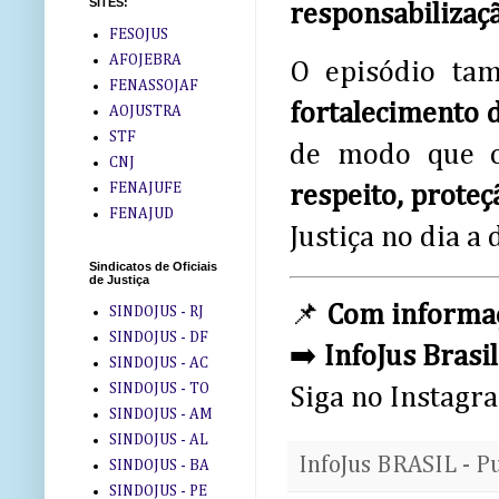
SITES:
responsabilizaç
FESOJUS
AFOJEBRA
O episódio ta
FENASSOJAF
fortalecimento d
AOJUSTRA
STF
de modo que o
CNJ
FENAJUFE
respeito, proteç
FENAJUD
Justiça no dia a d
Sindicatos de Oficiais
de Justiça
📌
Com informaç
SINDOJUS - RJ
SINDOJUS - DF
➡️
InfoJus Brasil
SINDOJUS - AC
SINDOJUS - TO
Siga no Instagr
SINDOJUS - AM
SINDOJUS - AL
InfoJus BRASIL - P
SINDOJUS - BA
SINDOJUS - PE