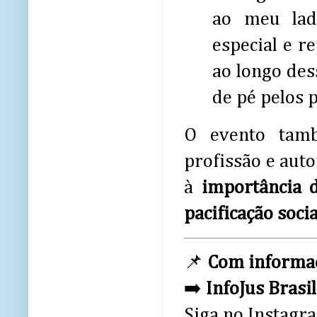
ao meu lad
especial e r
ao longo des
de pé pelos 
O evento tamb
profissão e aut
à
importância d
pacificação socia
📌
Com informaç
➡️
InfoJus Brasil
Siga no Instagr