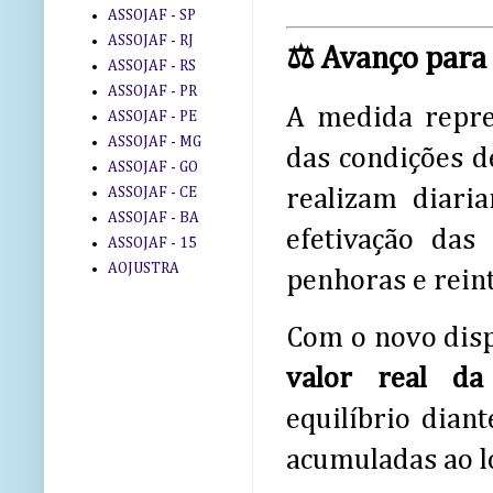
ASSOJAF - SP
ASSOJAF - RJ
⚖️ Avanço para 
ASSOJAF - RS
ASSOJAF - PR
A medida repre
ASSOJAF - PE
ASSOJAF - MG
das condições d
ASSOJAF - GO
ASSOJAF - CE
realizam diari
ASSOJAF - BA
efetivação das
ASSOJAF - 15
AOJUSTRA
penhoras e rein
Com o novo disp
valor real da
equilíbrio dian
acumuladas ao l