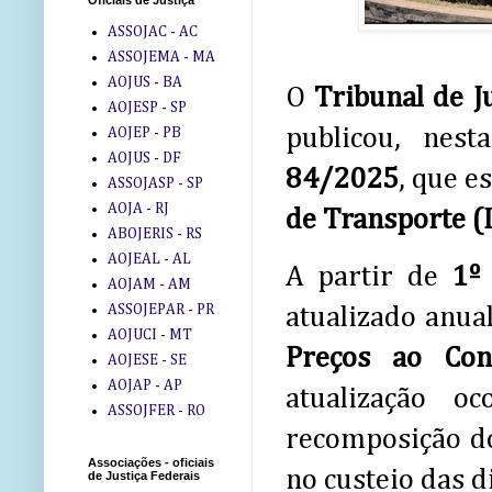
Oficiais de Justiça
ASSOJAC - AC
ASSOJEMA - MA
AOJUS - BA
O
Tribunal de J
AOJESP - SP
publicou, nest
AOJEP - PB
AOJUS - DF
84/2025
, que e
ASSOJASP - SP
AOJA - RJ
de Transporte (
ABOJERIS - RS
AOJEAL - AL
A partir de
1º
AOJAM - AM
ASSOJEPAR - PR
atualizado anu
AOJUCI - MT
Preços ao Co
AOJESE - SE
AOJAP - AP
atualização o
ASSOJFER - RO
recomposição do
Associações - oficiais
no custeio das d
de Justiça Federais