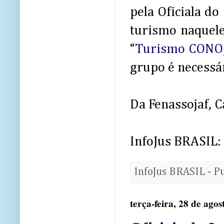
pela Oficiala d
turismo naquel
“
Turismo CONOJ
grupo é necessár
Da Fenassojaf, C
InfoJus BRASIL:
InfoJus BRASIL - P
terça-feira, 28 de ago