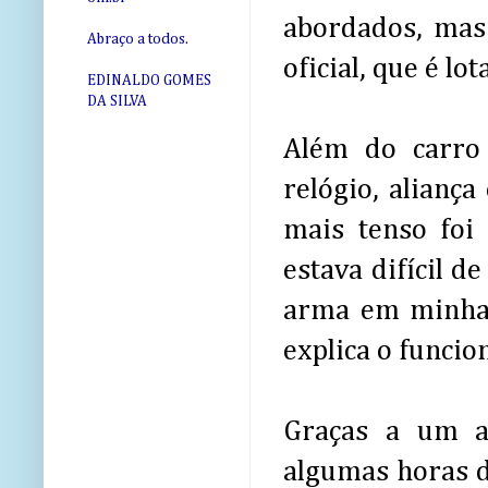
abordados, mas 
Abraço a todos.
oficial, que é l
EDINALDO GOMES
DA SILVA
Além do carro 
relógio, alianç
mais tenso foi
estava difícil d
arma em minha d
explica o funcio
Graças a um ap
algumas horas d