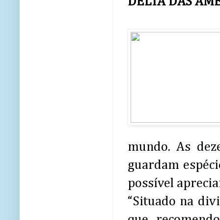
DELTA DAS AM
mundo. As deze
guardam espécie
possível aprecia
“Situado na div
que recomendo