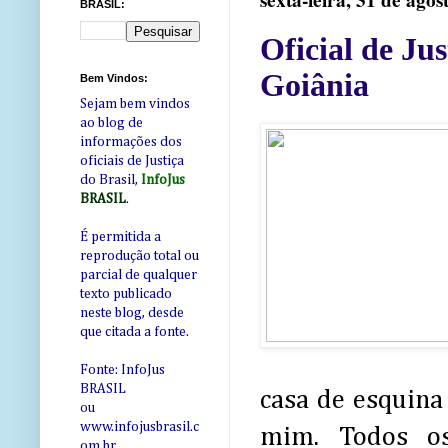
sexta-feira, 31 de agos
BRASIL:
Oficial de Ju
Goiânia
Bem Vindos:
Sejam bem vindos
ao blog de
informações dos
oficiais de Justiça
do Brasil,
InfoJus
BRASIL
.
É permitida a
reprodução total ou
parcial de qualquer
texto publicado
neste blog, desde
que citada a fonte.
Fonte: InfoJus
BRASIL
casa de esquina
ou
www.infojusbrasil.c
mim. Todos os
om
.br