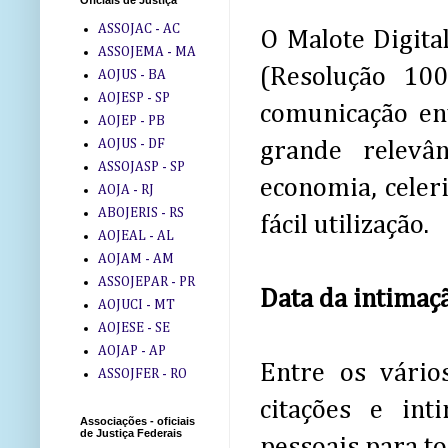
Oficiais de Justiça
ASSOJAC - AC
O Malote Digital
ASSOJEMA - MA
(Resolução 100
AOJUS - BA
AOJESP - SP
comunicação en
AOJEP - PB
AOJUS - DF
grande relevâ
ASSOJASP - SP
economia, celer
AOJA - RJ
ABOJERIS - RS
fácil utilização.
AOJEAL - AL
AOJAM - AM
ASSOJEPAR - PR
Data da intimaç
AOJUCI - MT
AOJESE - SE
AOJAP - AP
Entre os vário
ASSOJFER - RO
citações e int
Associações - oficiais
de Justiça Federais
pessoais para to