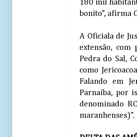
180 mil habitan
bonito”, afirma 
A Oficiala de Ju
extensão, com 
Pedra do Sal, C
como Jericoacoa
Falando em Je
Parnaíba, por i
denominado RO
maranhenses)”.