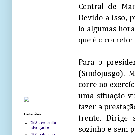
Central de Man
Devido a isso, p
lo algumas horas
que é o correto:
Para o presiden
(Sindojusgo), M
corre no exercíc
uma situação vu
fazer a prestaçã
Links úteis
frente. Dirige
CNA - consulta
sozinho e sem p
advogados
CPF - situação