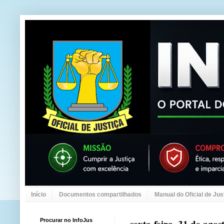
Início
Documentos compartilhados
Manual do Oficial de Jus
Procurar no InfoJus