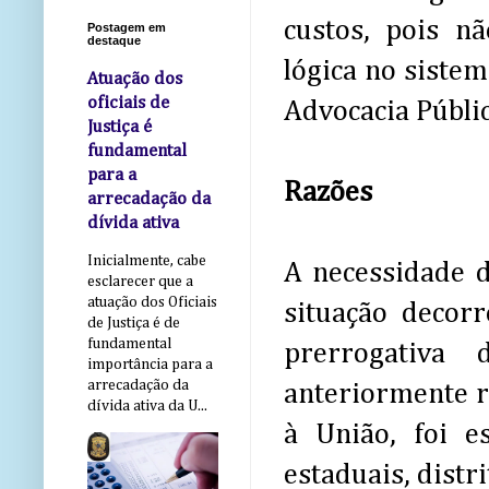
custos, pois n
Postagem em
destaque
lógica no siste
Atuação dos
oficiais de
Advocacia Públic
Justiça é
fundamental
para a
Razões
arrecadação da
dívida ativa
Inicialmente, cabe
A necessidade d
esclarecer que a
atuação dos Oficiais
situação decor
de Justiça é de
fundamental
prerrogativa 
importância para a
arrecadação da
anteriormente re
dívida ativa da U...
à União, foi e
estaduais, distri