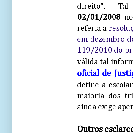
direito". Ta
02/01/2008
no
referia a
resoluç
em dezembro d
119/2010 do pró
válida tal info
oficial de Just
define a escolar
maioria dos tr
ainda exige apen
Outros esclare