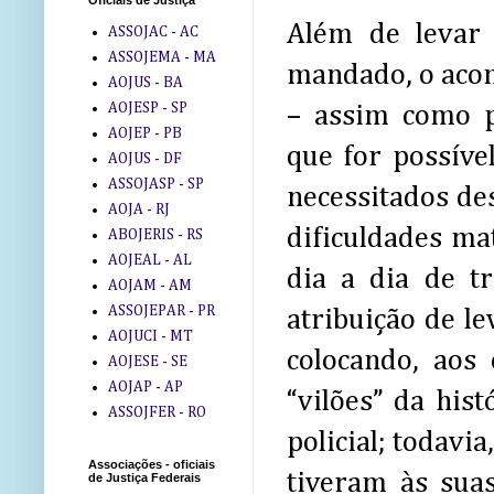
Oficiais de Justiça
Além de levar
ASSOJAC - AC
ASSOJEMA - MA
mandado, o aco
AOJUS - BA
AOJESP - SP
– assim como p
AOJEP - PB
que for possíve
AOJUS - DF
ASSOJASP - SP
necessitados de
AOJA - RJ
dificuldades mat
ABOJERIS - RS
AOJEAL - AL
dia a dia de t
AOJAM - AM
ASSOJEPAR - PR
atribuição de l
AOJUCI - MT
colocando, aos
AOJESE - SE
AOJAP - AP
“vilões” da hist
ASSOJFER - RO
policial; todavi
Associações - oficiais
tiveram às sua
de Justiça Federais