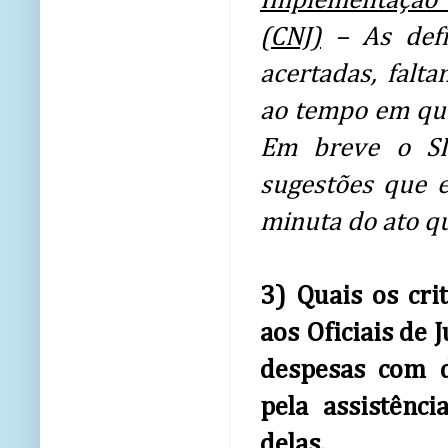
Implementação d
(CNJ)
– As defin
acertadas, falt
ao tempo em que
Em breve o SI
sugestões que 
minuta do ato q
3) Quais os cri
aos Oficiais de 
despesas com d
pela assistênci
delas.