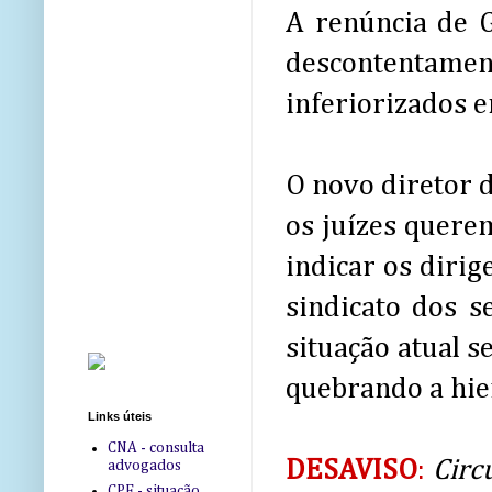
A renúncia de G
descontentamen
inferiorizados e
O novo diretor 
os juízes quere
indicar os diri
sindicato dos s
situação atual 
quebrando a hie
Links úteis
CNA - consulta
DESAVISO
:
Circ
advogados
CPF - situação