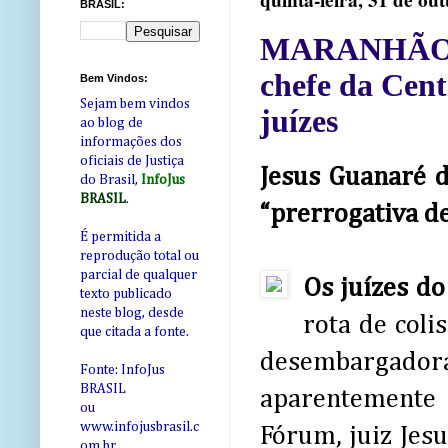
quinta-feira, 31 de ou
BRASIL:
MARANHÃO: S
chefe da Cen
Bem Vindos:
Sejam bem vindos
juízes
ao blog de
informações dos
oficiais de Justiça
Jesus Guanaré d
do Brasil,
InfoJus
BRASIL
.
“prerrogativa d
É permitida a
reprodução total ou
parcial de qualquer
Os juízes d
texto publicado
neste blog, desde
rota de coli
que citada a fonte.
desembargado
Fonte: InfoJus
BRASIL
aparentemente 
ou
www.infojusbrasil.c
Fórum, juiz Jes
om
.br