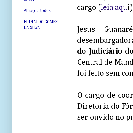
cargo (
leia aqu
i)
Abraço a todos.
EDINALDO GOMES
Jesus Guanar
DA SILVA
desembargadora
do Judiciário 
Central de Mand
foi feito sem c
O cargo de coo
Diretoria do Fó
ser ouvido no pr