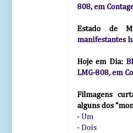
808, em Conta
Estado de M
manifestantes h
Hoje em Dia:
B
LMG-808, em C
Filmagens curt
alguns dos “mo
-
Um
-
Dois