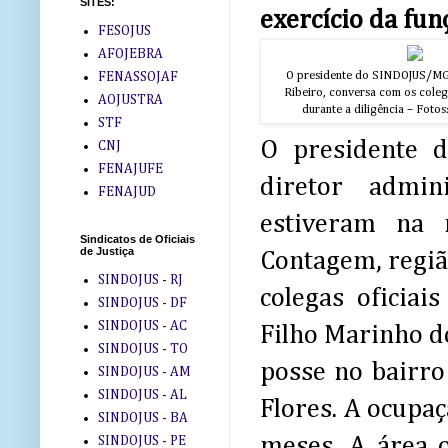
SITES:
exercício da fun
FESOJUS
AFOJEBRA
O presidente do SINDOJUS/MG
FENASSOJAF
Ribeiro, conversa com os coleg
AOJUSTRA
durante a diligência – Fotos
STF
O presidente 
CNJ
FENAJUFE
diretor admin
FENAJUD
estiveram na 
Sindicatos de Oficiais
de Justiça
Contagem, regiã
SINDOJUS - RJ
colegas oficiai
SINDOJUS - DF
SINDOJUS - AC
Filho Marinho d
SINDOJUS - TO
posse no bairro
SINDOJUS - AM
SINDOJUS - AL
Flores. A ocupa
SINDOJUS - BA
meses. A área 
SINDOJUS - PE