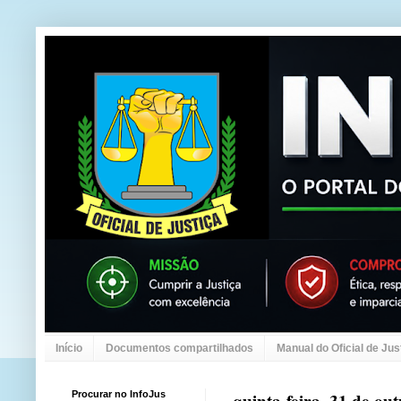
Início
Documentos compartilhados
Manual do Oficial de Jus
Procurar no InfoJus