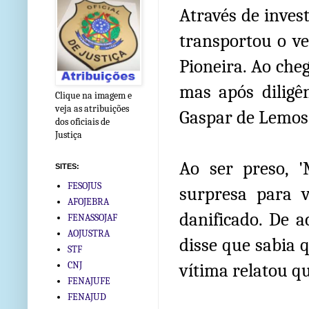
Através de inves
transportou o ve
Pioneira. Ao cheg
mas após diligê
Clique na imagem e
veja as atribuições
Gaspar de Lemos 
dos oficiais de
Justiça
Ao ser preso, '
SITES:
FESOJUS
surpresa para v
AFOJEBRA
danificado. De 
FENASSOJAF
AOJUSTRA
disse que sabia 
STF
CNJ
vítima relatou q
FENAJUFE
FENAJUD