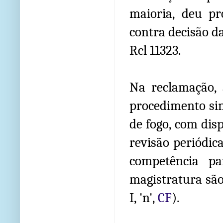
maioria, deu pr
contra decisão d
Rcl 11323.
Na reclamação, 
procedimento sim
de fogo, com disp
revisão periódi
competência p
magistratura são
I, 'n',
CF
).