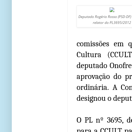
Deputado Rogério Rosso (PSD-DF)
relator do PL3695/2012
comissões em qu
Cultura (CCULT
deputado Onofre 
aprovação do pr
ordinária. A Co
designou o deput
O PL nº 3695, de
para a CCULT par