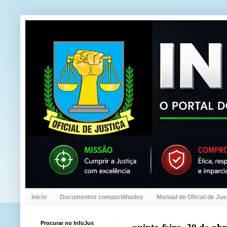
Início
Documentos compartilhados
Manual do Oficial de Jus
Procurar no InfoJus