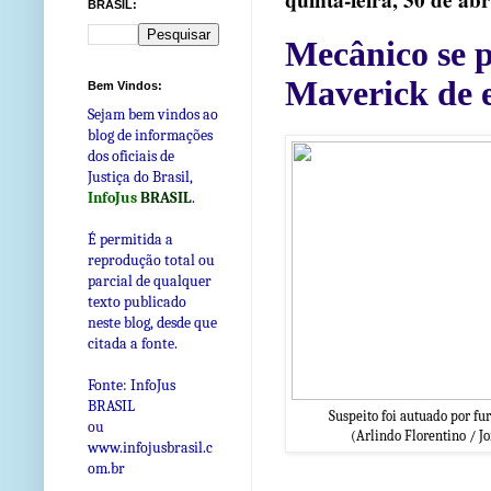
quinta-feira, 30 de abr
BRASIL:
Mecânico se p
Maverick de 
Bem Vindos:
Sejam bem vindos ao
blog de informações
dos oficiais de
Justiça do Brasil,
InfoJus
BRASIL
.
É permitida a
reprodução total ou
parcial de qualquer
texto publicado
neste blog, desde que
citada a fonte.
Fonte: InfoJus
BRASIL
Suspeito foi autuado por fu
ou
(Arlindo Florentino / 
www.infojusbrasil.c
om
.br