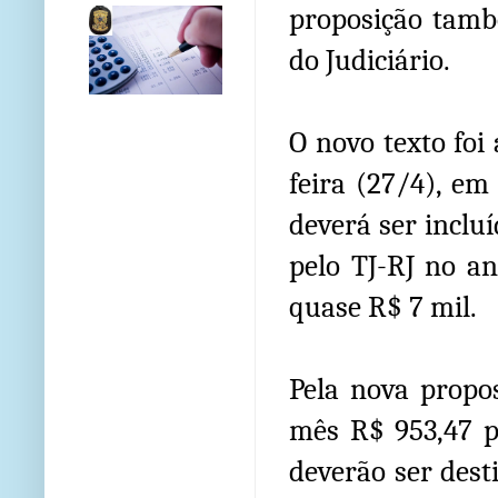
proposição tamb
do Judiciário.
O novo texto foi
feira (27/4), e
deverá ser inclu
pelo TJ-RJ no an
quase R$ 7 mil.
Pela nova propo
mês R$ 953,47 pa
deverão ser dest