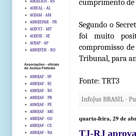
cumprimento de s
ABOJERIS - RS
AOJEAL - AL
AOJAM - AM
ASSOJEPAR - PR
Segundo o Secre
AOJUCI - MT
foi muito pos
AOJESE - SE
AOJAP - AP
compromisso de 
ASSOJFER - RO
Tribunal, para an
Associações - oficiais
de Justiça Federais
ASSOJAF - SP
Fonte: TRT3
ASSOJAF - RJ
ASSOJAF - RS
ASSOJAF - PR
InfoJus BRASIL - P
ASSOJAF - PE
ASSOJAF - MG
quarta-feira, 29 de ab
ASSOJAF - GO
ASSOJAF - CE
TJ-RJ aprova
ASSOJAF - BA