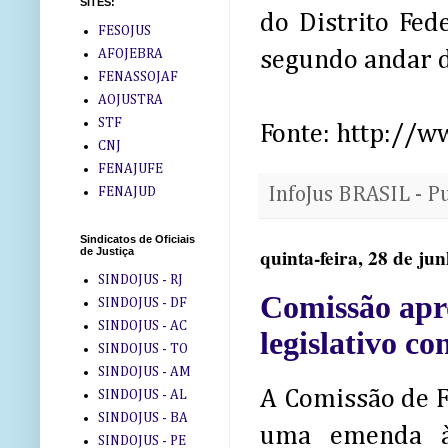
SITES:
do Distrito Fed
FESOJUS
AFOJEBRA
segundo andar d
FENASSOJAF
AOJUSTRA
STF
Fonte: http://w
CNJ
FENAJUFE
InfoJus BRASIL - P
FENAJUD
Sindicatos de Oficiais
quinta-feira, 28 de ju
de Justiça
SINDOJUS - RJ
Comissão apr
SINDOJUS - DF
SINDOJUS - AC
legislativo c
SINDOJUS - TO
SINDOJUS - AM
A Comissão de F
SINDOJUS - AL
SINDOJUS - BA
uma emenda à 
SINDOJUS - PE