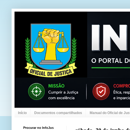
Início
Documentos compartilhados
Manual do Oficial de Jus
Procurar no InfoJus