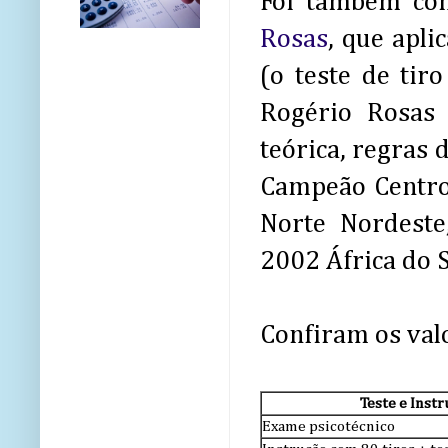
Foi também con
Rosas
, que apli
(o teste de tir
Rogério Rosas 
teórica, regras 
Campeão Centro
Norte Nordeste
2002 África do 
Confiram os valo
Teste e Inst
Exame psicotécnico