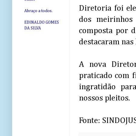
Diretoria foi e
Abraço a todos.
dos meirinhos 
EDINALDO GOMES
DA SILVA
composta por d
destacaram nas 
A nova Direto
praticado com f
ingratidão pa
nossos pleitos.
Fonte: SINDOJU