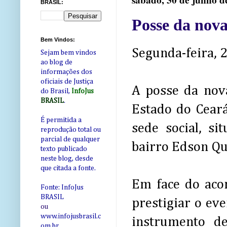
sábado, 30 de junho d
BRASIL:
Posse da nova
Bem Vindos:
Segunda-feira, 2
Sejam bem vindos
ao blog de
informações dos
oficiais de Justiça
A posse da nova
do Brasil,
InfoJus
BRASIL
.
Estado do Ceará
É permitida a
sede social, s
reprodução total ou
parcial de qualquer
bairro Edson Qu
texto publicado
neste blog, desde
que citada a fonte.
Em face do acon
Fonte: InfoJus
BRASIL
prestigiar o eve
ou
www.infojusbrasil.c
instrumento de
om
.br