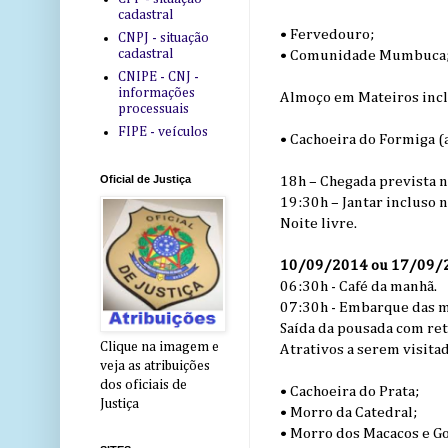
cadastral
• Fervedouro;
CNPJ - situação
cadastral
• Comunidade Mumbuca
CNIPE - CNJ -
informações
Almoço em Mateiros incl
processuais
FIPE - veículos
• Cachoeira do Formiga (
Oficial de Justiça
18h – Chegada prevista n
19:30h – Jantar incluso n
Noite livre.
10/09/2014 ou 17/09/20
06:30h - Café da manhã.
07:30h - Embarque das ma
Saída da pousada com ret
Clique na imagem e
Atrativos a serem visita
veja as atribuições
dos oficiais de
• Cachoeira do Prata;
Justiça
• Morro da Catedral;
• Morro dos Macacos e G