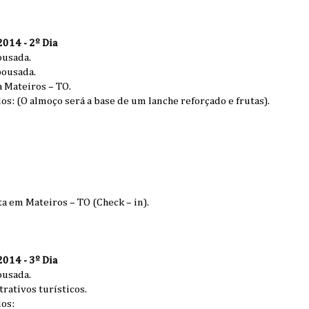
14 - 2º Dia
ousada.
pousada.
a Mateiros – TO.
os: (O almoço será a base de um lanche reforçado e frutas).
a em Mateiros – TO (Check – in).
14 - 3º Dia
ousada.
trativos turísticos.
dos: