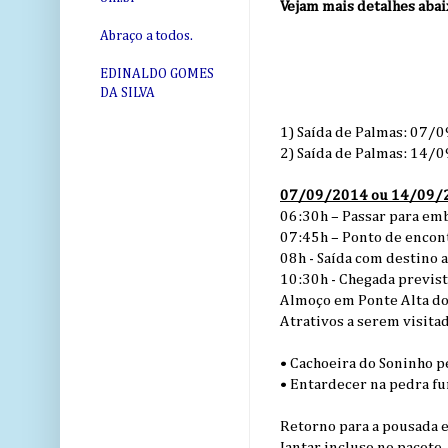
Vejam mais detalhes abai
Abraço a todos.
EDINALDO GOMES
DA SILVA
1) Saída de Palmas: 07
2) Saída de Palmas: 14/
07/09/2014 ou 14/09/20
06:30h – Passar para emb
07:45h – Ponto de encont
08h - Saída com destino a
10:30h - Chegada previst
Almoço em Ponte Alta do 
Atrativos a serem visita
• Cachoeira do Soninho 
• Entardecer na pedra fu
Retorno para a pousada e
Jantar incluso no pacote.