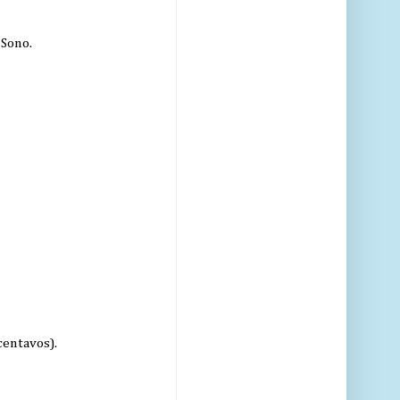
 Sono.
centavos).