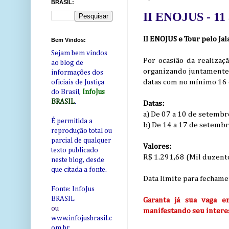
BRASIL:
II ENOJUS - 11 
II ENOJUS e Tour pelo Ja
Bem Vindos:
Sejam bem vindos
Por ocasião da realiz
ao blog de
organizando juntamente 
informações dos
datas com no mínimo 16 
oficiais de Justiça
do Brasil,
InfoJus
BRASIL
.
Datas:
a) De 07 a 10 de setemb
É permitida a
b) De 14 a 17 de setemb
reprodução total ou
parcial de qualquer
Valores:
texto publicado
R$ 1.291,68 (Mil duzento
neste blog, desde
que citada a fonte.
Data limite para fecham
Fonte: InfoJus
BRASIL
Garanta já sua vaga e
ou
manifestando seu intere
www.infojusbrasil.c
om
.br