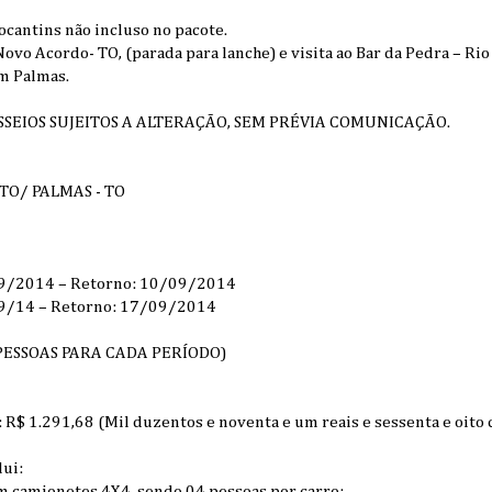
ocantins não incluso no pacote.
ovo Acordo- TO, (parada para lanche) e visita ao Bar da Pedra – Rio
m Palmas.
SSEIOS SUJEITOS A ALTERAÇÃO, SEM PRÉVIA COMUNICAÇÃO.
 TO/ PALMAS - TO
/09/2014 – Retorno: 10/09/2014
09/14 – Retorno: 17/09/2014
 PESSOAS PARA CADA PERÍODO)
$ 1.291,68 (Mil duzentos e noventa e um reais e sessenta e oito 
lui:
em camionetes 4X4, sendo 04 pessoas por carro;