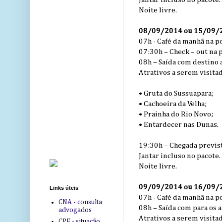
Noite livre.
08/09/2014 ou 15/09/20
07h - Café da manhã na p
07:30h – Check – out na 
08h – Saída com destino 
Atrativos a serem visitad
• Gruta do Sussuapara;
• Cachoeira da Velha;
• Prainha do Rio Novo;
• Entardecer nas Dunas.
19:30h – Chegada previst
Jantar incluso no pacote.
Noite livre.
09/09/2014 ou 16/09/20
Links úteis
07h - Café da manhã na p
CNA - consulta
08h – Saída com para os a
advogados
Atrativos a serem visita
CPF - situação