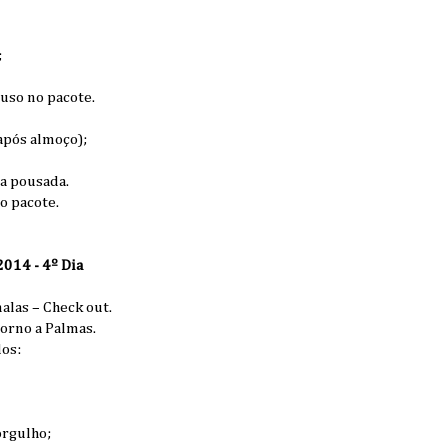
;
uso no pacote.
após almoço);
a pousada.
o pacote.
14 - 4º Dia
las – Check out.
orno a Palmas.
dos:
orgulho;