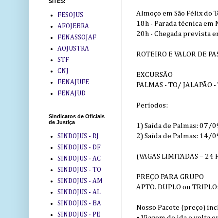
SITES:
Almoço em São Félix do T
FESOJUS
18h - Parada técnica em N
AFOJEBRA
20h - Chegada prevista e
FENASSOJAF
AOJUSTRA
ROTEIRO E VALOR DE PA
STF
CNJ
EXCURSÃO
FENAJUFE
PALMAS - TO/ JALAPÃO -
FENAJUD
Períodos:
Sindicatos de Oficiais
de Justiça
1) Saída de Palmas: 07
2) Saída de Palmas: 14/
SINDOJUS - RJ
SINDOJUS - DF
(VAGAS LIMITADAS – 24
SINDOJUS - AC
SINDOJUS - TO
PREÇO PARA GRUPO
SINDOJUS - AM
APTO. DUPLO ou TRIPLO: R
SINDOJUS - AL
SINDOJUS - BA
Nosso Pacote (preço) inc
SINDOJUS - PE
• Viagem de ida e volta 