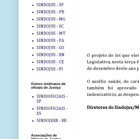
SINDOJUS - SP
SINDOJUS - PB
SINDOJUS - MG
SINDOJUS - SC
SINDOJUS - MT
SINDOJUS - PA
SINDOJUS - GO
SINDOJUS - RN
O projeto de lei que ele
Legislativa, nesta terça
SINDOJUS - CE
de dezembro deste ano pe
SINDOJUS - PI
O auxílio saúde, de car
Outros sindicatos de
também foi aprovado p
oficiais de Justiça
indenizatório, as despes
SINDIOFICIAIS -
SP
Diretores do Sindojus/MT
SINDIOFICIAIS -
ES
SINDOJERR - RR
Associações de