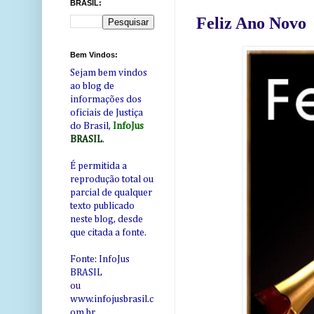
BRASIL:
Feliz Ano Novo
Bem Vindos:
Sejam bem vindos
ao blog de
informações dos
oficiais de Justiça
do Brasil,
InfoJus
BRASIL
.
É permitida a
reprodução total ou
parcial de qualquer
texto publicado
neste blog, desde
que citada a fonte.
Fonte: InfoJus
BRASIL
ou
www.infojusbrasil.c
om
.br