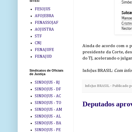
SITES:
FESOJUS
AFOJEBRA
FENASSOJAF
AOJUSTRA
STF
CNJ
Ainda de acordo com o p
FENAJUFE
presidente da Corte, des
FENAJUD
do TJ, acelerando o julga
InfoJus BRASIL:
Com info
Sindicatos de Oficiais
de Justiça
SINDOJUS - RJ
InfoJus BRASIL - Publicado 
SINDOJUS - DF
SINDOJUS - AC
Deputados aprov
SINDOJUS - TO
SINDOJUS - AM
SINDOJUS - AL
SINDOJUS - BA
SINDOJUS - PE