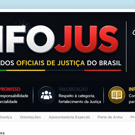
 Justiça
Orientações
Aposentadoria Especial
Porte de Arma
Pr
014