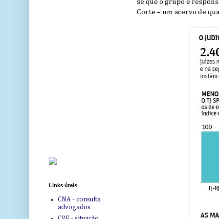
se que o grupo é respon
Corte – um acervo de qua
Links úteis
CNA - consulta
advogados
CPF - situação