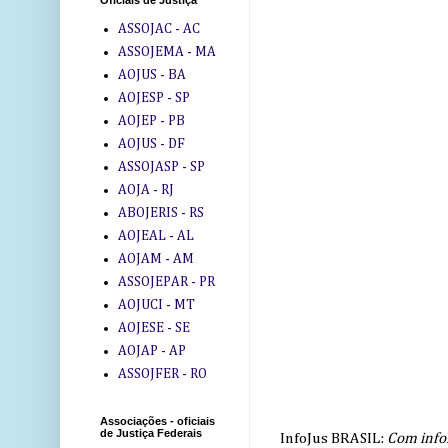
Oficiais de Justiça
ASSOJAC - AC
ASSOJEMA - MA
AOJUS - BA
AOJESP - SP
AOJEP - PB
AOJUS - DF
ASSOJASP - SP
AOJA - RJ
ABOJERIS - RS
AOJEAL - AL
AOJAM - AM
ASSOJEPAR - PR
AOJUCI - MT
AOJESE - SE
AOJAP - AP
ASSOJFER - RO
Associações - oficiais
de Justiça Federais
InfoJus BRASIL:
Com info