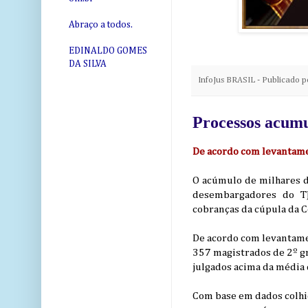
Abraço a todos.
EDINALDO GOMES
DA SILVA
InfoJus BRASIL - Publicado 
Processos acum
De acordo com levantame
O acúmulo de milhares d
desembargadores do T
cobranças da cúpula da C
De acordo com levantamen
357 magistrados de 2º g
julgados acima da média d
Com base em dados colhid