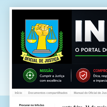
Início
Documentos compartilhados
Manual do Oficial de Jus
Procurar no InfoJus