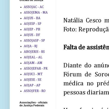
Oficiais de Justiça
ASSOJAC - AC
ASSOJEMA - MA
AOJUS - BA
Natália Cesco 
AOJESP - SP
Foto: Reproduç
AOJEP - PB
AOJUS - DF
ASSOJASP - SP
Falta de assistê
AOJA - RJ
ABOJERIS - RS
AOJEAL - AL
AOJAM - AM
Diante do anúnc
ASSOJEPAR - PR
Fórum de Soroc
AOJUCI - MT
AOJESE - SE
médica no préd
AOJAP - AP
ASSOJFER - RO
pessoas diariam
Associações - oficiais
de Justiça Federais