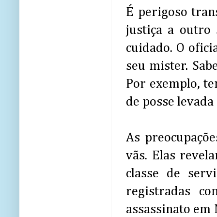
É perigoso trans
justiça a outr
cuidado. O ofic
seu mister. Sab
Por exemplo, te
de posse levada 
As preocupações
vãs. Elas revel
classe de serv
registradas co
assassinato em 