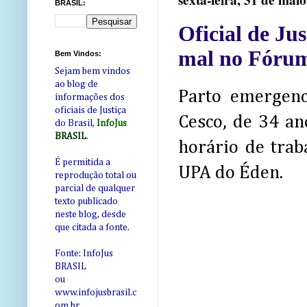
sexta-feira, 31 de mai
BRASIL:
Oficial de Ju
mal no Fórum
Bem Vindos:
Sejam bem vindos
ao blog de
Parto emergenci
informações dos
oficiais de Justiça
Cesco, de 34 an
do Brasil,
InfoJus
BRASIL
.
horário de trab
É permitida a
UPA do Éden.
reprodução total ou
parcial de qualquer
texto publicado
neste blog, desde
que citada a fonte.
Fonte: InfoJus
BRASIL
ou
www.infojusbrasil.c
om
.br