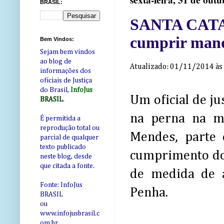
sexta-feira, 31 de out
BRASIL:
SANTA CATARI
cumprir mand
Bem Vindos:
Sejam bem vindos
ao blog de
Atualizado: 01/11/2014 à
informações dos
oficiais de Justiça
do Brasil,
InfoJus
Um oficial de ju
BRASIL
.
na perna na ma
É permitida a
reprodução total ou
Mendes, parte 
parcial de qualquer
texto publicado
cumprimento do 
neste blog, desde
que citada a fonte.
de medida de a
Fonte: InfoJus
Penha.
BRASIL
ou
www.infojusbrasil.c
om
.br