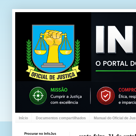
Início
Documentos compartilhados
Manual do Oficial de Jus
Procurar no InfoJus