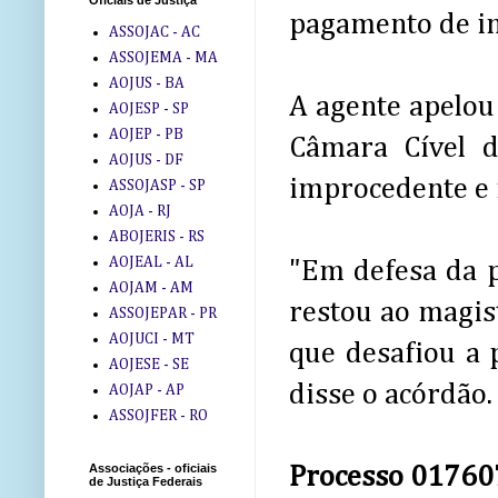
Oficiais de Justiça
pagamento de in
ASSOJAC - AC
ASSOJEMA - MA
AOJUS - BA
A agente apelou
AOJESP - SP
AOJEP - PB
Câmara Cível d
AOJUS - DF
improcedente e 
ASSOJASP - SP
AOJA - RJ
ABOJERIS - RS
AOJEAL - AL
"Em defesa da 
AOJAM - AM
restou ao magis
ASSOJEPAR - PR
AOJUCI - MT
que desafiou a 
AOJESE - SE
disse o acórdão.
AOJAP - AP
ASSOJFER - RO
Associações - oficiais
Processo 01760
de Justiça Federais