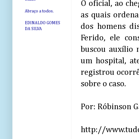
O oficial, ao ch
Abraço a todos.
as quais ordena
EDINALDO GOMES
dos homens dis
DA SILVA
Ferido, ele co
buscou auxílio 
um hospital, at
registrou ocorrên
sobre o caso.
Por: Róbinson 
http://www.tudo