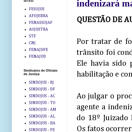
indenizará m
SITES:
FESOJUS
AFOJEBRA
QUESTÃO DE A
FENASSOJAF
AOJUSTRA
STF
Por tratar de f
CNJ
FENAJUFE
trânsito foi co
FENAJUD
Ele havia sido 
Sindicatos de Oficiais
habilitação e c
de Justiça
SINDOJUS - RJ
SINDOJUS - DF
Ao julgar o proc
SINDOJUS - AC
SINDOJUS - TO
agente a indeni
SINDOJUS - AM
do 18º Juizado 
SINDOJUS - AL
SINDOJUS - BA
Os fatos ocorre
SINDOJUS - PE