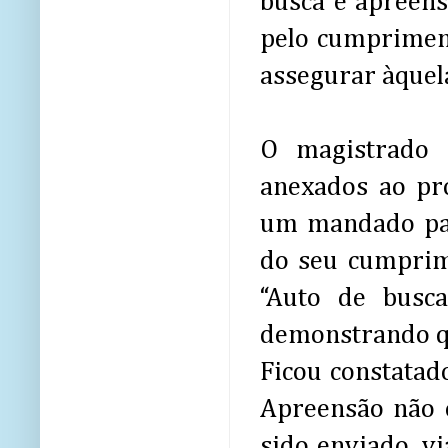
busca e apreensã
pelo cumpriment
assegurar àquela
O magistrado 
anexados ao pro
um mandado par
do seu cumprim
“Auto de busca
demonstrando q
Ficou constatad
Apreensão não e
sido enviado, vi