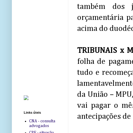
também dos ju
orçamentária pa
acima do duodéc
TRIBUNAIS x 
folha de pagam
tudo e recomeça
lamentavelmente
da União – MPU,
vai pagar o mês
Links úteis
antecipações de
CNA - consulta
advogados
CPF - situação