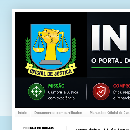
Início
Documentos compartilhados
Manual do Oficial de Jus
Procurar no InfoJus