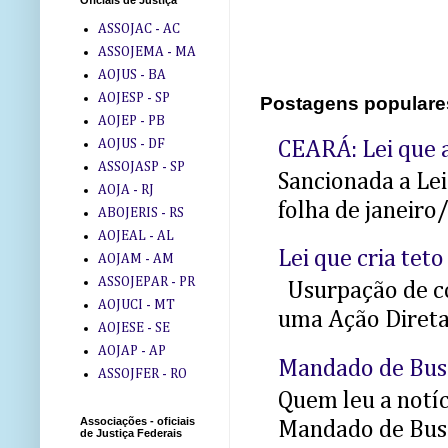
Oficiais de Justiça
ASSOJAC - AC
ASSOJEMA - MA
AOJUS - BA
AOJESP - SP
Postagens populare
AOJEP - PB
AOJUS - DF
CEARÁ: Lei que a
ASSOJASP - SP
Sancionada a Le
AOJA - RJ
folha de janeiro
ABOJERIS - RS
AOJEAL - AL
Lei que cria teto
AOJAM - AM
ASSOJEPAR - PR
Usurpação de co
AOJUCI - MT
uma Ação Direta 
AOJESE - SE
AOJAP - AP
Mandado de Bus
ASSOJFER - RO
Quem leu a notíci
Associações - oficiais
Mandado de Busc
de Justiça Federais