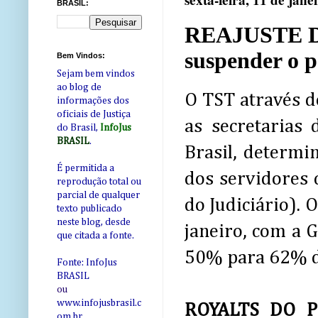
sexta-feira, 11 de jane
BRASIL:
REAJUSTE D
suspender o p
Bem Vindos:
Sejam bem vindos
ao blog de
O TST através d
informações dos
oficiais de Justiça
as secretarias
do Brasil,
InfoJus
BRASIL
.
Brasil, determi
É permitida a
dos servidores 
reprodução total ou
parcial de qualquer
do Judiciário). 
texto publicado
neste blog, desde
janeiro, com a G
que citada a fonte.
50% para 62% d
Fonte: InfoJus
BRASIL
ou
www.infojusbrasil.c
ROYALTS DO 
om
.br