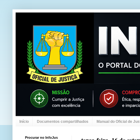
Início
Documentos compartilhados
Manual do Oficial de Jus
Procurar no InfoJus