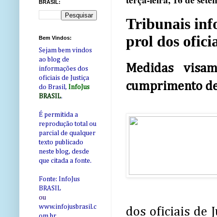
terça-feira, 16 de set
BRASIL:
Tribunais in
prol dos ofici
Bem Vindos:
Sejam bem vindos
ao blog de
Medidas visam
informações dos
oficiais de Justiça
cumprimento de
do Brasil,
InfoJus
BRASIL
.
É permitida a
reprodução total ou
parcial de qualquer
texto publicado
neste blog, desde
que citada a fonte.
Fonte: InfoJus
BRASIL
ou
www.infojusbrasil.c
dos oficiais de 
om
.br