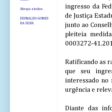
ingresso da Fed
Abraço a todos.
de Justiça Estad
EDINALDO GOMES
DA SILVA
junto ao Consel
pleiteia medid
0003272-41.201
Ratificando as r
que seu ingre
interessado no 
urgência e relev
Diante das inf