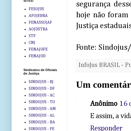
SITES:
segurança desse
FESOJUS
hoje não foram 
AFOJEBRA
FENASSOJAF
Justiça estaduais
AOJUSTRA
STF
CNJ
Fonte: Sindoju
FENAJUFE
FENAJUD
InfoJus BRASIL - P
Sindicatos de Oficiais
de Justiça
Um comentár
SINDOJUS - RJ
SINDOJUS - DF
SINDOJUS - AC
SINDOJUS - TO
Anônimo
16 
SINDOJUS - AM
E assim, a vida
SINDOJUS - AL
SINDOJUS - BA
Responder
SINDOJUS - PE