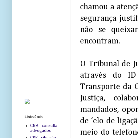
chamou a atençã
segurança justi
não se queixa
encontram.
O Tribunal de J
através do I
Transporte da C
Justiça, col
mandados, oport
Links úteis
de ‘elo de ligaçã
CNA - consulta
meio do telefon
advogados
CPF - situação