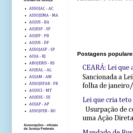
Oficiais de Justiça
ASSOJAC - AC
ASSOJEMA - MA
AOJUS - BA
AOJESP - SP
AOJEP - PB
AOJUS - DF
ASSOJASP - SP
Postagens populare
AOJA - RJ
ABOJERIS - RS
CEARÁ: Lei que a
AOJEAL - AL
Sancionada a Le
AOJAM - AM
ASSOJEPAR - PR
folha de janeiro
AOJUCI - MT
AOJESE - SE
Lei que cria teto
AOJAP - AP
Usurpação de co
ASSOJFER - RO
uma Ação Direta 
Associações - oficiais
de Justiça Federais
Mandado de Bus