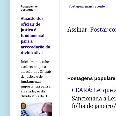
Postagem mais recente
Postagem em
destaque
Atuação dos
oficiais de
Assinar:
Postar c
Justiça é
fundamental
para a
arrecadação da
dívida ativa
Inicialmente, cabe
esclarecer que a
atuação dos Oficiais
de Justiça é de
Postagens populare
fundamental
importância para a
CEARÁ: Lei que a
arrecadação da
dívida ativa da U...
Sancionada a Le
folha de janeiro