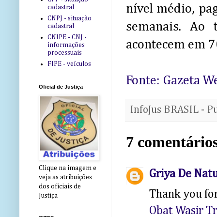
nível médio, pa
cadastral
CNPJ - situação
semanais. Ao 
cadastral
CNIPE - CNJ -
acontecem em 70 
informações
processuais
FIPE - veículos
Fonte: Gazeta W
Oficial de Justiça
InfoJus BRASIL - P
7 comentários
Clique na imagem e
Griya De Nat
veja as atribuições
dos oficiais de
Thank you for
Justiça
Obat Wasir Tr