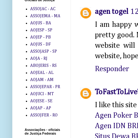
Oficiais de Justiça
ASSOJAC - AC
agen togel
12
ASSOJEMA - MA
I am happy w
AOJUS - BA
AOJESP - SP
pretty good. 
AOJEP - PB
website will
AOJUS - DF
ASSOJASP - SP
website, hope
AOJA - RJ
ABOJERIS - RS
Responder
AOJEAL - AL
AOJAM - AM
ASSOJEPAR - PR
ToFastToLiv
AOJUCI - MT
AOJESE - SE
I like this sit
AOJAP - AP
Agen Poker B
ASSOJFER - RO
Agen IDN BRI
Associações - oficiais
de Justiça Federais
Situs Dewa B