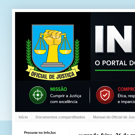
Início
Documentos compartilhados
Manual do Oficial de Jus
Procurar no InfoJus