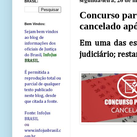
segunda-feira, 26 de 
BRASIL:
Concurso para
cancelado ap
Bem Vindos:
Sejam bem vindos
ao blog de
Em uma das esc
informações dos
oficiais de Justiça
judiciário; rest
do Brasil,
InfoJus
BRASIL
.
É permitida a
reprodução total ou
parcial de qualquer
texto publicado
neste blog, desde
que citada a fonte.
Fonte: InfoJus
BRASIL
ou
www.infojusbrasil.c
om
.br