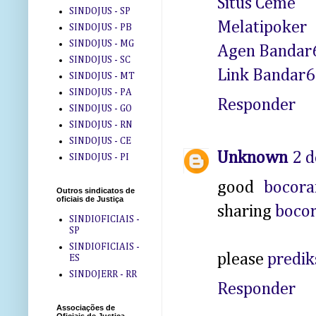
Situs Ceme
SINDOJUS - SP
Melatipoker
SINDOJUS - PB
SINDOJUS - MG
Agen Bandar
SINDOJUS - SC
Link Bandar
SINDOJUS - MT
SINDOJUS - PA
Responder
SINDOJUS - GO
SINDOJUS - RN
SINDOJUS - CE
Unknown
2 d
SINDOJUS - PI
good
bocora
Outros sindicatos de
oficiais de Justiça
sharing
bocor
SINDIOFICIAIS -
SP
SINDIOFICIAIS -
please
predik
ES
SINDOJERR - RR
Responder
Associações de