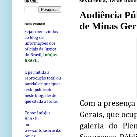
sexta-feira, 18 de mai
BRASIL:
Audiência Públ
de Minas Gera
Bem Vindos:
Sejam bem vindos
ao blog de
informações dos
oficiais de Justiça
do Brasil,
InfoJus
BRASIL
.
É permitida a
reprodução total ou
parcial de qualquer
texto publicado
neste blog, desde
Com a presença 
que citada a fonte.
Gerais, que ocu
Fonte: InfoJus
BRASIL
galeria do Ple
ou
www.infojusbrasil.c
om
.br