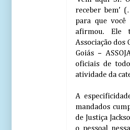
receber bem’ (
para que você 
afirmou. Ele
Associação dos O
Goiás – ASSOJ
oficiais de to
atividade da cat
A especificida
mandados cumpri
de Justiça Jack
o pessoal nessa