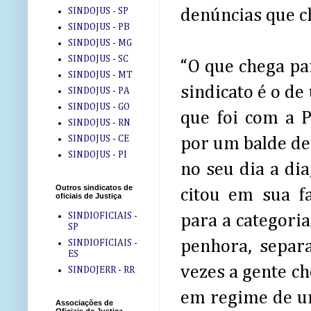
SINDOJUS - SP
denúncias que c
SINDOJUS - PB
SINDOJUS - MG
SINDOJUS - SC
“O que chega pa
SINDOJUS - MT
sindicato é o de
SINDOJUS - PA
SINDOJUS - GO
que foi com a P
SINDOJUS - RN
SINDOJUS - CE
por um balde de 
SINDOJUS - PI
no seu dia a di
Outros sindicatos de
citou em sua f
oficiais de Justiça
SINDIOFICIAIS -
para a categori
SP
penhora, separ
SINDIOFICIAIS -
ES
vezes a gente ch
SINDOJERR - RR
em regime de urg
Associações de