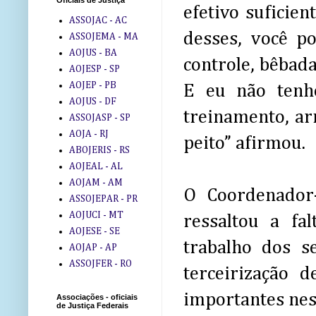
Oficiais de Justiça
efetivo suficie
ASSOJAC - AC
desses, você p
ASSOJEMA - MA
AOJUS - BA
controle, bêbad
AOJESP - SP
AOJEP - PB
E eu não tenh
AOJUS - DF
treinamento, ar
ASSOJASP - SP
AOJA - RJ
peito” afirmou.
ABOJERIS - RS
AOJEAL - AL
AOJAM - AM
O Coordenador-
ASSOJEPAR - PR
AOJUCI - MT
ressaltou a fa
AOJESE - SE
trabalho dos s
AOJAP - AP
ASSOJFER - RO
terceirização 
importantes nes
Associações - oficiais
de Justiça Federais