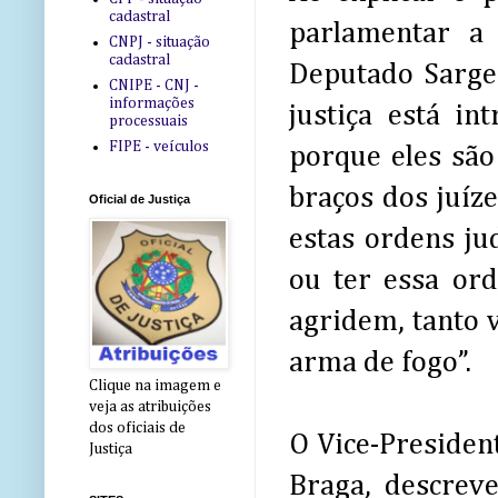
cadastral
parlamentar a
CNPJ - situação
cadastral
Deputado Sargen
CNIPE - CNJ -
informações
justiça está in
processuais
FIPE - veículos
porque eles são
braços dos juíz
Oficial de Justiça
estas ordens ju
ou ter essa or
agridem, tanto 
arma de fogo”.
Clique na imagem e
veja as atribuições
dos oficiais de
O Vice-President
Justiça
Braga, descrev