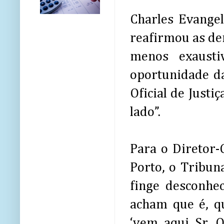
Charles Evangeli
reafirmou as de
menos exaustiv
oportunidade da
Oficial de Justiç
lado”.
Para o Diretor-
Porto, o Tribuna
finge desconhe
acham que é, qu
‘vem aqui Sr. O