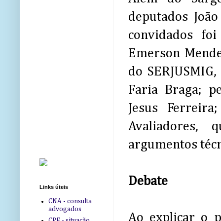
deputados João
convidados fo
Emerson Mendes 
do SERJUSMIG, S
Faria Braga; p
Jesus Ferreira
Avaliadores,
argumentos técn
Debate
Links úteis
CNA - consulta
advogados
Ao explicar o p
CPF - situação