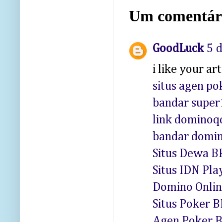
Um comentár
GoodLuck
5 
i like your ar
situs agen po
bandar supe
link dominoq
bandar domi
Situs Dewa B
Situs IDN Pla
Domino Onlin
Situs Poker 
Agen Poker B