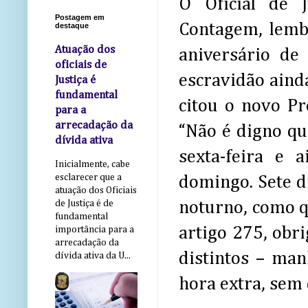
O Oficial de 
Postagem em
Contagem, lemb
destaque
Atuação dos
aniversário de
oficiais de
escravidão aind
Justiça é
fundamental
citou o novo P
para a
arrecadação da
“Não é digno qu
dívida ativa
sexta-feira e 
Inicialmente, cabe
esclarecer que a
domingo. Sete d
atuação dos Oficiais
noturno, como q
de Justiça é de
fundamental
artigo 275, obri
importância para a
arrecadação da
distintos – man
dívida ativa da U...
hora extra, sem