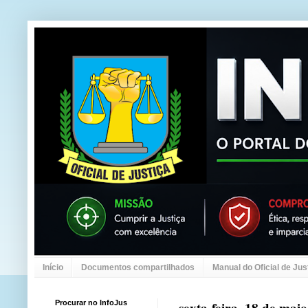
Início
Documentos compartilhados
Manual do Oficial de Jus
Procurar no InfoJus