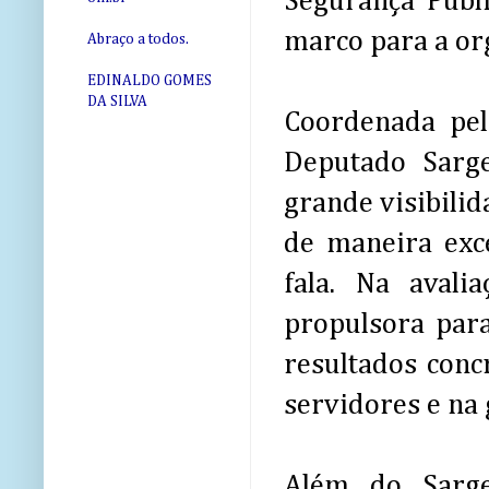
Segurança Públ
marco para a or
Abraço a todos.
EDINALDO GOMES
DA SILVA
Coordenada pel
Deputado Sarge
grande visibili
de maneira exc
fala. Na avali
propulsora para
resultados conc
servidores e na 
Além do Sarge