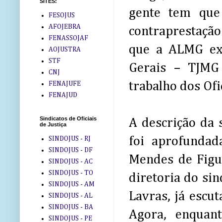
SITES:
gente tem que
FESOJUS
AFOJEBRA
contraprestação
FENASSOJAF
que a ALMG exi
AOJUSTRA
STF
Gerais – TJMG 
CNJ
trabalho dos Ofic
FENAJUFE
FENAJUD
Sindicatos de Oficiais
A descrição da 
de Justiça
foi aprofunda
SINDOJUS - RJ
SINDOJUS - DF
Mendes de Figu
SINDOJUS - AC
SINDOJUS - TO
diretoria do si
SINDOJUS - AM
Lavras, já escut
SINDOJUS - AL
SINDOJUS - BA
Agora, enquant
SINDOJUS - PE