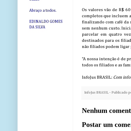
Os valores vão de R$ 600
Abraço a todos.
completos que incluem as
EDINALDO GOMES
finalizando com café da 
DA SILVA
sem nenhum custo. Inicia
parcelar em quatro vez
destinados para os filia
não filiados podem ligar
"A nossa intenção é de 
todos os filiados e as fa
InfoJus BRASIL:
Com info
InfoJus BRASIL - Publicado 
Nenhum coment
Postar um come