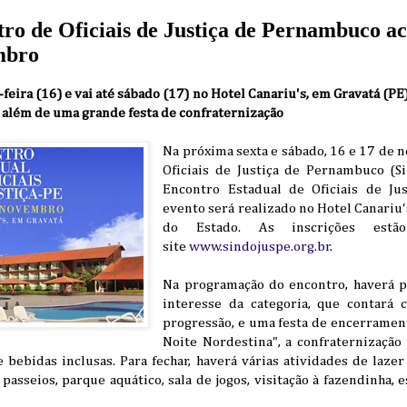
ro de Oficiais de Justiça de Pernambuco ac
mbro
a-feira (16) e vai até sábado (17) no Hotel Canariu's, em Gravatá (
r, além de uma grande festa de confraternização
Na próxima sexta e sábado, 16 e 17 de 
Oficiais de Justiça de Pernambuco (S
Encontro Estadual de Oficiais de Ju
evento será realizado no Hotel Canariu'
do Estado. As inscrições estã
site
www.sindojuspe.org.br
.
Na programação do encontro, haverá p
interesse da categoria, que contará 
progressão, e uma festa de encerrament
Noite Nordestina", a confraternização
bebidas inclusas. Para fechar, haverá várias atividades de lazer
, passeios, parque aquático, sala de jogos, visitação à fazendinha,