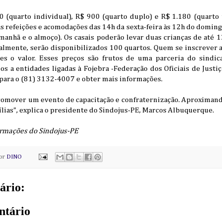
 (quarto individual), R$ 900 (quarto duplo) e R$ 1.180 (quarto t
 refeições e acomodações das 14h da sexta-feira às 12h do doming
manhã e o almoço). Os casais poderão levar duas crianças de até 
lmente, serão disponibilizados 100 quartos. Quem se inscrever at
es o valor. Esses preços são frutos de uma parceria do sindic
dos a entidades ligadas à Fojebra -Federação dos Oficiais de Justiç
 para o (81) 3132-4007 e obter mais informações.
promover um evento de capacitação e confraternização. Aproximan
mílias", explica o presidente do Sindojus-PE, Marcos Albuquerque.
rmações do Sindojus-PE
por
DINO
ário:
ntário