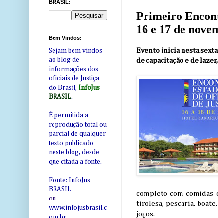
BRASIL:
Primeiro Encont
16 e 17 de nove
Bem Vindos:
Evento inicia nesta sext
Sejam bem vindos
ao blog de
de capacitação e de laze
informações dos
oficiais de Justiça
do Brasil,
InfoJus
BRASIL
.
É permitida a
reprodução total ou
parcial de qualquer
texto publicado
neste blog, desde
que citada a fonte.
Fonte: InfoJus
BRASIL
completo com comidas e 
ou
tirolesa, pescaria, boate
www.infojusbrasil.c
jogos.
om
.br