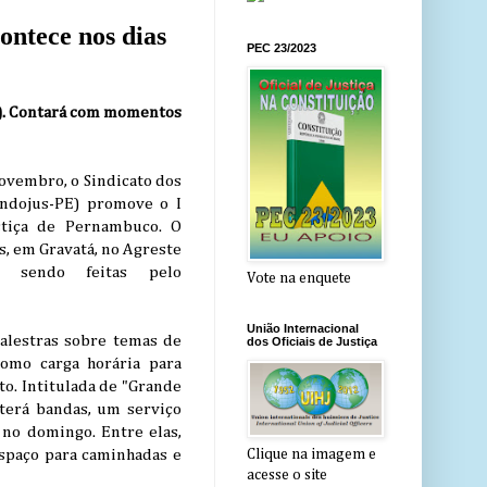
ontece nos dias
PEC 23/2023
PE). Contará com momentos
novembro, o Sindicato dos
indojus-PE) promove o I
stiça de Pernambuco. O
s, em Gravatá, no Agreste
o sendo feitas pelo
Vote na enquete
União Internacional
alestras sobre temas de
dos Oficiais de Justiça
como carga horária para
o. Intitulada de "Grande
 terá bandas, um serviço
 no domingo. Entre elas,
 espaço para caminhadas e
Clique na imagem e
acesse o site