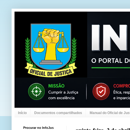
Início
Documentos compartilhados
Manual do Oficial de Jus
Procurar no InfoJus