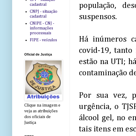
população, de
cadastral
CNPJ - situação
suspensos.
cadastral
CNIPE - CNJ -
informações
processuais
Há inúmeros ca
FIPE - veículos
covid-19, tanto
Oficial de Justiça
estão na UTI; há
contaminação de
Por sua vez, 
urgência, o TJS
Clique na imagem e
veja as atribuições
álcool gel, no 
dos oficiais de
Justiça
tais itens em es