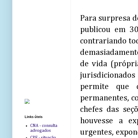
Para surpresa de
publicou em 3
contrariando t
demasiadamente o
de vida (própri
jurisdicionad
permite que 
permanentes, co
chefes das seç
Links úteis
houvesse a ex
CNA - consulta
urgentes, expond
advogados
CPF - situação