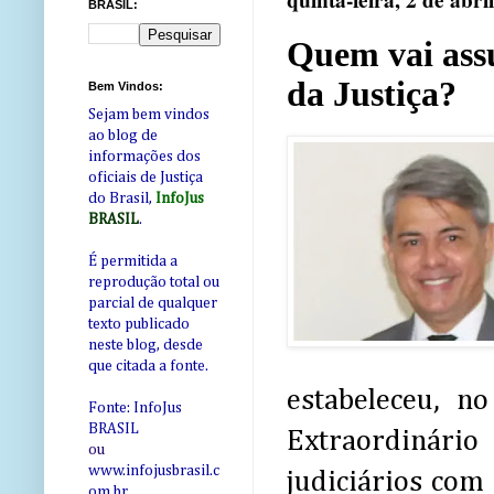
quinta-feira, 2 de abri
BRASIL:
Quem vai assu
da Justiça?
Bem Vindos:
Sejam bem vindos
ao blog de
informações dos
oficiais de Justiça
do Brasil,
InfoJus
BRASIL
.
É permitida a
reprodução total ou
parcial de qualquer
texto publicado
neste blog, desde
que citada a fonte.
estabeleceu, n
Fonte: InfoJus
BRASIL
Extraordinário
ou
www.infojusbrasil.c
judiciários com
om
.br