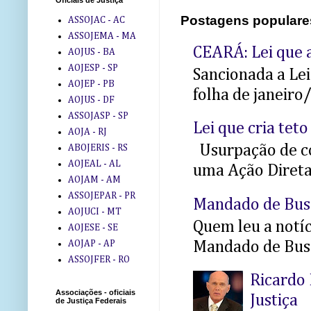
Oficiais de Justiça
Postagens populare
ASSOJAC - AC
ASSOJEMA - MA
CEARÁ: Lei que a
AOJUS - BA
AOJESP - SP
Sancionada a Le
AOJEP - PB
folha de janeiro
AOJUS - DF
ASSOJASP - SP
Lei que cria teto
AOJA - RJ
Usurpação de co
ABOJERIS - RS
AOJEAL - AL
uma Ação Direta 
AOJAM - AM
ASSOJEPAR - PR
Mandado de Bus
AOJUCI - MT
Quem leu a notíci
AOJESE - SE
Mandado de Busc
AOJAP - AP
ASSOJFER - RO
Ricardo 
Associações - oficiais
Justiça
de Justiça Federais