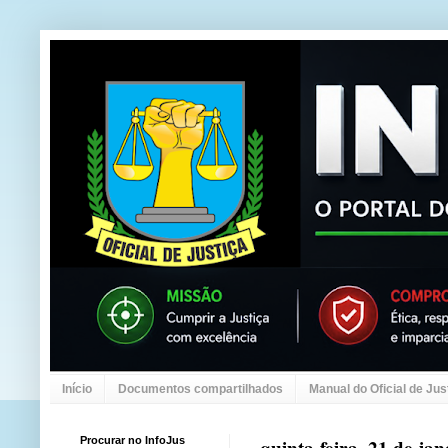
Início
Documentos compartilhados
Manual do Oficial de Jus
Procurar no InfoJus