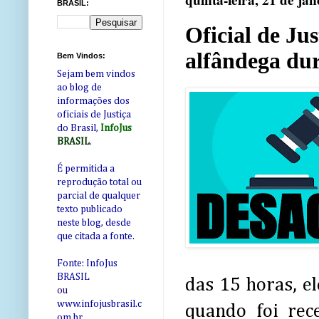
quinta-feira, 21 de ja
BRASIL:
Oficial de Ju
alfândega dur
Bem Vindos:
Sejam bem vindos
ao blog de
informações dos
oficiais de Justiça
do Brasil,
InfoJus
BRASIL
.
É permitida a
reprodução total ou
parcial de qualquer
texto publicado
neste blog, desde
que citada a fonte.
Fonte: InfoJus
BRASIL
das 15 horas, e
ou
www.infojusbrasil.c
quando foi rec
om
.br