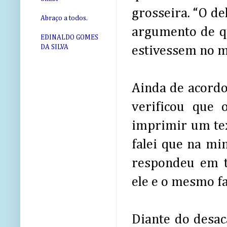
grosseira. “O d
Abraço a todos.
argumento de q
EDINALDO GOMES
DA SILVA
estivessem no m
Ainda de acordo
verificou que 
imprimir um tex
falei que na mi
respondeu em t
ele e o mesmo f
Diante do desaca