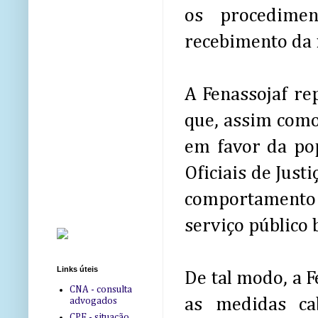
os procedime
recebimento da 
A Fenassojaf re
que, assim como
em favor da pop
Oficiais de Just
comportamento 
serviço público b
Links úteis
De tal modo, a 
CNA - consulta
as medidas ca
advogados
CPF - situação