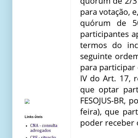
quórum de 2/3
para votação, 
quórum de 50
participantes
a
termos do inc
seguinte ordem 
para
participar
IV do Art. 17,
que optar par
FESOJUS-BR, po
feira), que
par
Links úteis
poder receber 
CNA - consulta
advogados
CPF - situação