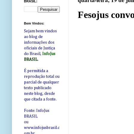
quarta-feira, 19 de ju
BRASIL:
Fesojus convo
Bem Vindos:
Sejam bem vindos
ao blog de
informações dos
oficiais de Justiça
do Brasil,
InfoJus
BRASIL
.
É permitida a
reprodução total ou
parcial de qualquer
texto publicado
neste blog, desde
que citada a fonte.
Fonte: InfoJus
BRASIL
ou
www.infojusbrasil.c
om
.br