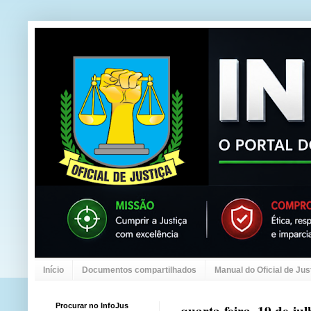
Início
Documentos compartilhados
Manual do Oficial de Jus
Procurar no InfoJus