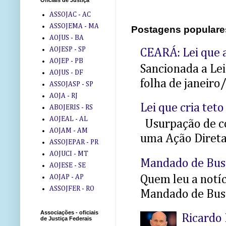
Oficiais de Justiça
ASSOJAC - AC
ASSOJEMA - MA
Postagens populare
AOJUS - BA
AOJESP - SP
CEARÁ: Lei que a
AOJEP - PB
Sancionada a Le
AOJUS - DF
folha de janeiro
ASSOJASP - SP
AOJA - RJ
Lei que cria teto
ABOJERIS - RS
AOJEAL - AL
Usurpação de co
AOJAM - AM
uma Ação Direta 
ASSOJEPAR - PR
AOJUCI - MT
Mandado de Bus
AOJESE - SE
Quem leu a notíci
AOJAP - AP
ASSOJFER - RO
Mandado de Busc
Associações - oficiais
Ricardo 
de Justiça Federais