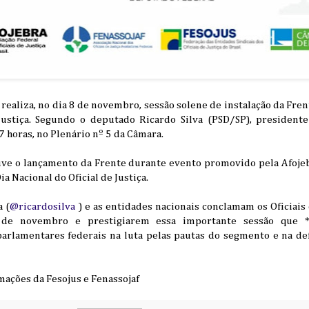
ealiza, no dia 8 de novembro, sessão solene de instalação da Fre
Justiça. Segundo o deputado Ricardo Silva (PSD/SP), president
7 horas, no Plenário nº 5 da Câmara.
ve o lançamento da Frente durante evento promovido pela Afojebr
 Nacional do Oficial de Justiça.
a (
@ricardosilva
) e as entidades nacionais conclamam os Oficiais
de novembro e prestigiarem essa importante sessão que *r
rlamentares federais na luta pelas pautas do segmento e na def
rmações da Fesojus e Fenassojaf