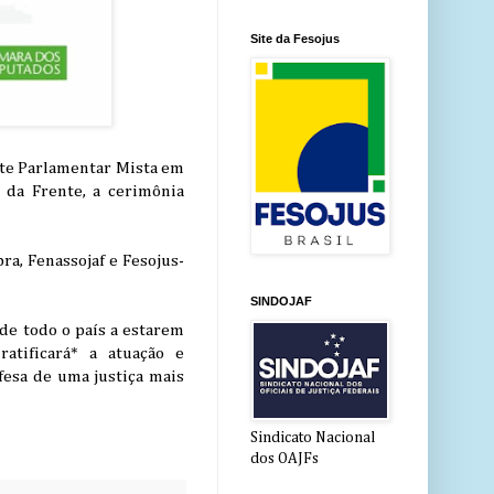
Site da Fesojus
nte Parlamentar Mista em
e da Frente, a cerimônia
a, Fenassojaf e Fesojus-
SINDOJAF
 de todo o país a estarem
atificará* a atuação e
esa de uma justiça mais
Sindicato Nacional
dos OAJFs