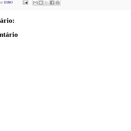
por
DINO
ário:
ntário