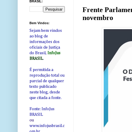
BRASIL:
Frente Parlament
novembro
Bem Vindos:
Sejam bem vindos
ao blog de
informações dos
oficiais de Justiça
do Brasil,
InfoJus
BRASIL
.
É permitida a
reprodução total ou
parcial de qualquer
texto publicado
neste blog, desde
que citada a fonte.
Fonte: InfoJus
BRASIL
ou
www.infojusbrasil.c
om
.br