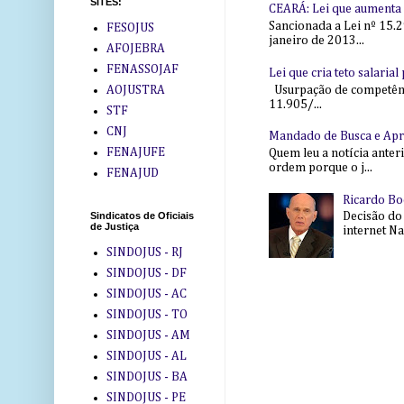
SITES:
CEARÁ: Lei que aumenta s
Sancionada a Lei nº 15.2
FESOJUS
janeiro de 2013...
AFOJEBRA
FENASSOJAF
Lei que cria teto salaria
Usurpação de competência
AOJUSTRA
11.905/...
STF
CNJ
Mandado de Busca e Ap
FENAJUFE
Quem leu a notícia anter
ordem porque o j...
FENAJUD
Ricardo Bo
Decisão do
Sindicatos de Oficiais
de Justiça
internet Na 
SINDOJUS - RJ
SINDOJUS - DF
SINDOJUS - AC
SINDOJUS - TO
SINDOJUS - AM
SINDOJUS - AL
SINDOJUS - BA
SINDOJUS - PE