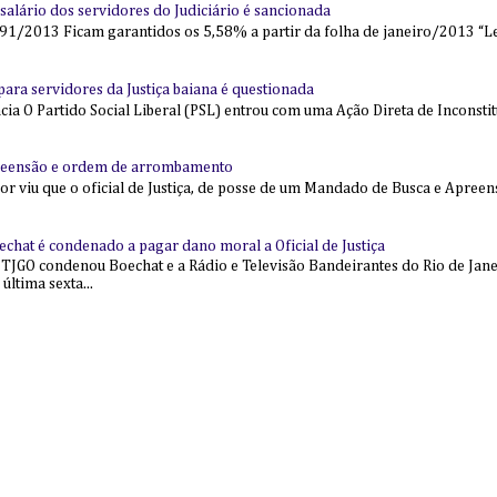
alário dos servidores do Judiciário é sancionada
91/2013 Ficam garantidos os 5,58% a partir da folha de janeiro/2013 “Lei
l para servidores da Justiça baiana é questionada
 O Partido Social Liberal (PSL) entrou com uma Ação Direta de Inconstit
reensão e ordem de arrombamento
ior viu que o oficial de Justiça, de posse de um Mandado de Busca e Apree
echat é condenado a pagar dano moral a Oficial de Justiça
 TJGO condenou Boechat e a Rádio e Televisão Bandeirantes do Rio de Jan
última sexta...