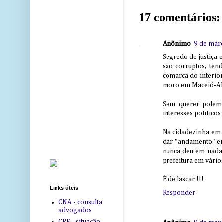
17 comentários:
Anônimo
9 de mar
Segredo de justiça 
são corruptos, ten
comarca do interior,
moro em Maceió-AL,
Sem querer polemi
interesses político
Na cidadezinha em q
dar "andamento" em 
nunca deu em nada, 
prefeitura em vário
É de lascar !!!
Links úteis
Responder
CNA - consulta
advogados
CPF - situação