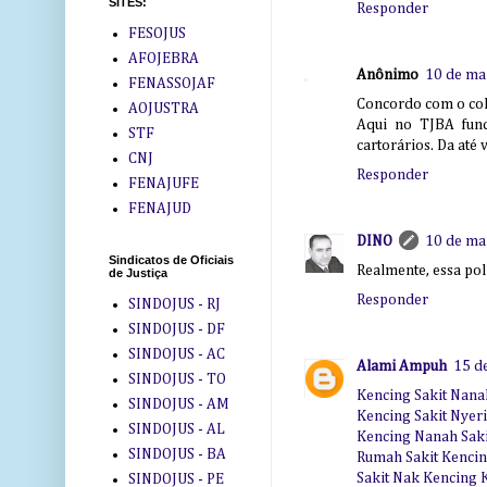
SITES:
Responder
FESOJUS
AFOJEBRA
Anônimo
10 de ma
FENASSOJAF
Concordo com o col
AOJUSTRA
Aqui no TJBA func
STF
cartorários. Da até 
CNJ
Responder
FENAJUFE
FENAJUD
DINO
10 de ma
Sindicatos de Oficiais
Realmente, essa pol
de Justiça
Responder
SINDOJUS - RJ
SINDOJUS - DF
SINDOJUS - AC
Alami Ampuh
15 d
SINDOJUS - TO
Kencing Sakit Nana
SINDOJUS - AM
Kencing Sakit Nyer
SINDOJUS - AL
Kencing Nanah Sak
SINDOJUS - BA
Rumah Sakit Kenci
Sakit Nak Kencing 
SINDOJUS - PE