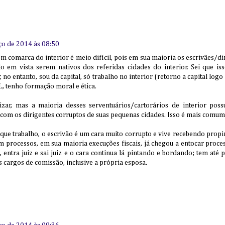
ço de 2014 às 08:50
em comarca do interior é meio difícil, pois em sua maioria os escrivães/dir
do em vista serem nativos dos referidas cidades do interior. Sei que i
 no entanto, sou da capital, só trabalho no interior (retorno a capital logo
 tenho formação moral e ética.
zar, mas a maioria desses serventuários/cartorários de interior poss
s com os dirigentes corruptos de suas pequenas cidades. Isso é mais com
ue trabalho, o escrivão é um cara muito corrupto e vive recebendo propi
processos, em sua maioria execuções fiscais, já chegou a entocar process
entra juiz e sai juiz e o cara continua lá pintando e bordando; tem até 
s cargos de comissão, inclusive a própria esposa.