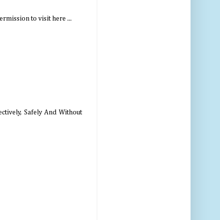
mission to visit here ...
ctively, Safely And Without