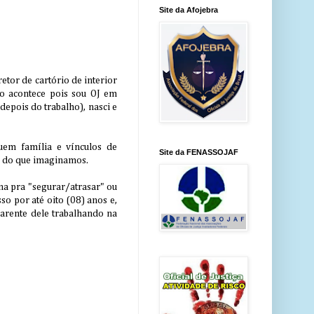
Site da Afojebra
etor de cartório de interior
sso acontece pois sou OJ em
 depois do trabalho), nasci e
uem família e vínculos de
Site da FENASSOJAF
um do que imaginamos.
na pra "segurar/atrasar" ou
o por até oito (08) anos e,
parente dele trabalhando na