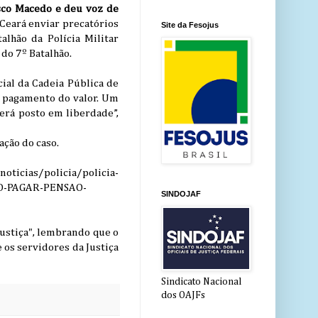
isco Macedo e deu voz de
Ceará enviar precatórios
Site da Fesojus
lhão da Polícia Militar
do 7º Batalhão.
cial da Cadeia Pública de
 o pagamento do valor. Um
erá posto em liberdade”,
ação do caso.
licia/policia-
DO-PAGAR-PENSAO-
SINDOJAF
ustiça", lembrando que o
 os servidores da Justiça
Sindicato Nacional
dos OAJFs