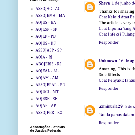
Oficiais de Justiça
Sheva
1 de junho d
ASSOJAC - AC
Thanks for sharing t
ASSOJEMA - MA
Obat Keloid Atau B
AOJUS - BA
The article is very 
Obat Lipoma Yang A
AOJESP - SP
Obat Infeksi Tulan
AOJEP - PB
Responder
AOJUS - DF
ASSOJASP - SP
AOJA - RJ
Unknown
16 de ag
ABOJERIS - RS
Amazing, This is th
AOJEAL - AL
Side Effects
AOJAM - AM
Obat Penyakit Jantu
ASSOJEPAR - PR
Responder
AOJUCI - MT
AOJESE - SE
AOJAP - AP
azminurl129
5 de 
ASSOJFER - RO
Tanda panas dalam
Responder
Associações - oficiais
de Justiça Federais