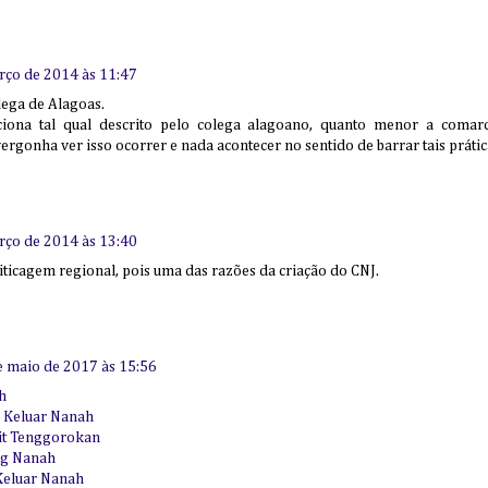
rço de 2014 às 11:47
ega de Alagoas.
iona tal qual descrito pelo colega alagoano, quanto menor a comar
vergonha ver isso ocorrer e nada acontecer no sentido de barrar tais práti
rço de 2014 às 13:40
iticagem regional, pois uma das razões da criação do CNJ.
e maio de 2017 às 15:56
h
i Keluar Nanah
it Tenggorokan
ng Nanah
Keluar Nanah