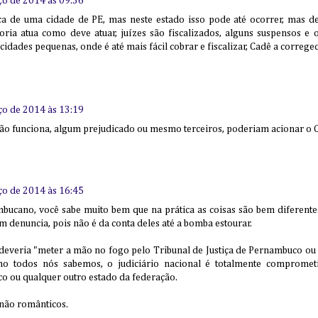
ço de 2014 às 09:36
tiça de uma cidade de PE, mas neste estado isso pode até ocorrer, mas d
ria atua como deve atuar, juízes são fiscalizados, alguns suspensos e 
cidades pequenas, onde é até mais fácil cobrar e fiscalizar, Cadê a correge
ço de 2014 às 13:19
não funciona, algum prejudicado ou mesmo terceiros, poderiam acionar o 
ço de 2014 às 16:45
ucano, você sabe muito bem que na prática as coisas são bem diferentes,
 denuncia, pois não é da conta deles até a bomba estourar.
deveria "meter a mão no fogo pelo Tribunal de Justiça de Pernambuco ou
mo todos nós sabemos, o judiciário nacional é totalmente comprometi
o ou qualquer outro estado da federação.
 não românticos.