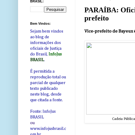
BRASIL:
PARAÍBA: Oficia
prefeito
Bem Vindos:
Vice-prefeito de Bayeux 
Sejam bem vindos
ao blog de
informações dos
oficiais de Justiça
do Brasil,
InfoJus
BRASIL
.
É permitida a
reprodução total ou
parcial de qualquer
texto publicado
neste blog, desde
que citada a fonte.
Fonte: InfoJus
BRASIL
Cadeia Pública
ou
www.infojusbrasil.c
om
.br