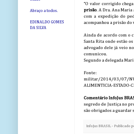
“O valor corrigido cheg
prisão
. A Dra. Ana Mari
Abraço a todos.
com a expedição do ped
EDINALDO GOMES
acompanhou a prisão do v
DA SILVA
Ainda de acordo com o ch
Santa Rita onde estão os
advogado dele já veio no
comunicou.
Segundo a delegada Mari S
Fonte: http:/
militar/2014/03/07/N
ALIMENTICIA-ESTADO-C
Comentário InfoJus BRAS
segredo de Justiça no pr
são obrigados a guardar 
InfoJus BRASIL - Publicado 