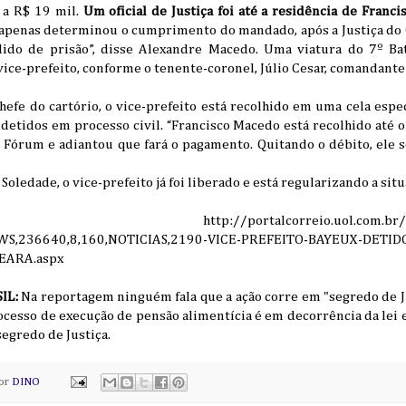
a a R$ 19 mil.
Um oficial de Justiça foi até a residência de Franc
a apenas determinou o cumprimento do mandado, após a Justiça do 
ido de prisão”, disse Alexandre Macedo. Uma viatura do 7º Bata
ice-prefeito, conforme o tenente-coronel, Júlio Cesar, comandante 
efe do cartório, o vice-prefeito está recolhido em uma cela espe
 detidos em processo civil. “Francisco Macedo está recolhido até
 Fórum e adiantou que fará o pagamento. Quitando o débito, ele s
oledade, o vice-prefeito já foi liberado e está regularizando a situ
/portalcorreio.uol.com.br/noticias/po
WS,236640,8,160,NOTICIAS,2190-VICE-PREFEITO-BAYEUX-DETI
EARA.aspx
IL:
Na reportagem ninguém fala que a ação corre em "segredo de J
ocesso de execução de pensão alimentícia é em decorrência da lei e
segredo de Justiça.
por
DINO