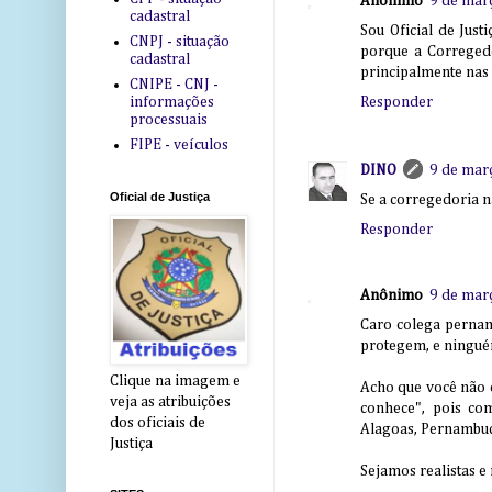
Anônimo
9 de mar
cadastral
Sou Oficial de Jus
CNPJ - situação
porque a Corregedo
cadastral
principalmente nas 
CNIPE - CNJ -
informações
Responder
processuais
FIPE - veículos
DINO
9 de mar
Oficial de Justiça
Se a corregedoria 
Responder
Anônimo
9 de mar
Caro colega pernamb
protegem, e ninguém
Clique na imagem e
Acho que você não 
veja as atribuições
conhece", pois co
dos oficiais de
Alagoas, Pernambuc
Justiça
Sejamos realistas e