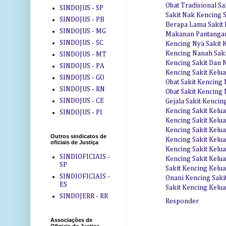
Obat Tradisional S
SINDOJUS - SP
Sakit Nak Kencing S
SINDOJUS - PB
Berapa Lama Sakit
SINDOJUS - MG
Makanan Pantangan
SINDOJUS - SC
Kencing Nya Sakit 
Kencing Nanah Saki
SINDOJUS - MT
Kencing Sakit Dan 
SINDOJUS - PA
Kencing Sakit Kelu
SINDOJUS - GO
Obat Sakit Kencing
SINDOJUS - RN
Obat Sakit Kencing
SINDOJUS - CE
Gejala Sakit Kenci
Kencing Sakit Kelu
SINDOJUS - PI
Kencing Sakit Kelu
Kencing Sakit Kelu
Outros sindicatos de
Kencing Sakit Kelu
oficiais de Justiça
Kencing Sakit Kelu
SINDIOFICIAIS -
Kencing Sakit Kelu
SP
Sakit Kencing Kelu
SINDIOFICIAIS -
Onani Kencing Saki
ES
Sakit Kencing Kelu
SINDOJERR - RR
Responder
Associações de