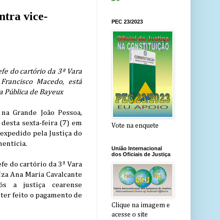
tra vice-
PEC 23/2023
fe do cartório da 3ª Vara
Francisco Macedo, está
a Pública de Bayeux
 na Grande João Pessoa,
desta sexta-feira (7) em
Vote na enquete
xpedido pela Justiça do
entícia.
União Internacional
dos Oficiais de Justiça
fe do cartório da 3ª Vara
uíza Ana Maria Cavalcante
s a justiça cearense
 ter feito o pagamento de
Clique na imagem e
acesse o site