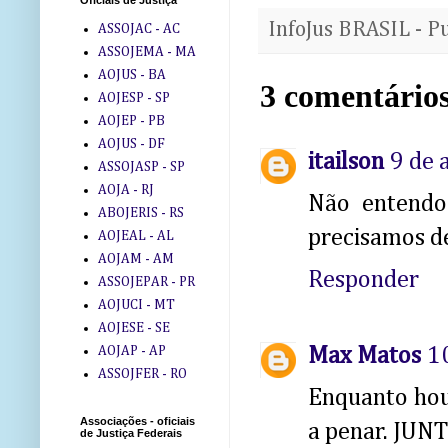
Oficiais de Justiça
InfoJus BRASIL - P
ASSOJAC - AC
ASSOJEMA - MA
AOJUS - BA
3 comentários
AOJESP - SP
AOJEP - PB
AOJUS - DF
itailson
9 de 
ASSOJASP - SP
AOJA - RJ
Não entendo 
ABOJERIS - RS
precisamos de
AOJEAL - AL
AOJAM - AM
Responder
ASSOJEPAR - PR
AOJUCI - MT
AOJESE - SE
Max Matos
1
AOJAP - AP
ASSOJFER - RO
Enquanto houv
Associações - oficiais
a penar. JUN
de Justiça Federais