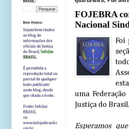
quarta-feira, 9 de abri
BRASIL:
FOJEBRA con
Nacional Sind
Bem Vindos:
Sejam bem vindos
ao blog de
Foi
informações dos
oficiais de Justiça
seç
do Brasil,
InfoJus
BRASIL
.
todo
É permitida a
Ass
reprodução total ou
parcial de qualquer
est
texto publicado
neste blog, desde
uma Federação S
que citada a fonte.
Justiça do Brasil
Fonte: InfoJus
BRASIL
ou
www.infojusbrasil.c
Esperamos que
om
.br