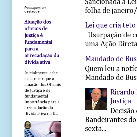
Sancionada a Le
Postagem em
folha de janeiro
destaque
Atuação dos
Lei que cria teto
oficiais de
Usurpação de co
Justiça é
fundamental
uma Ação Direta 
para a
arrecadação da
Mandado de Bus
dívida ativa
Quem leu a notíci
Inicialmente, cabe
Mandado de Busc
esclarecer que a
atuação dos Oficiais
de Justiça é de
Ricardo 
fundamental
Justiça
importância para a
arrecadação da
Decisão 
dívida ativa da U...
Bandeirantes do 
sexta...