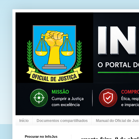
Início
Documentos compartilhados
Manual do Oficial de Jus
Procurar no InfoJus