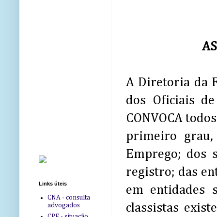
AS
A Diretoria da 
dos Oficiais de
CONVOCA todos o
primeiro grau,
Emprego; dos si
registro; das en
Links úteis
em entidades s
CNA - consulta
classistas exis
advogados
CPF - situação