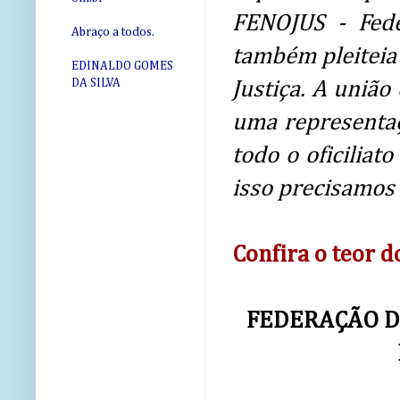
FENOJUS - Fede
Abraço a todos.
também pleiteia 
EDINALDO GOMES
DA SILVA
Justiça. A uniã
uma representaç
todo o oficiliat
isso precisamos 
Confira o teor do
FEDERAÇÃO D