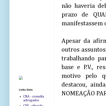
não haveria de
prazo de QUA
manifestassem c
Apesar da afir
outros assuntos
trabalhando pa
base e P.V., r
motivo pelo q
destacou, ain
Links úteis
NOMEAÇÃO PAR
CNA - consulta
advogados
CPF - situação