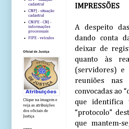
cadastral
IMPRESSÕES
CNPJ - situação
cadastral
CNIPE - CNJ -
A despeito das
informações
processuais
dando conta da
FIPE - veículos
deixar de regi
Oficial de Justiça
quanto às rea
(servidores) e
reuniões nas 
convocadas ao “
Clique na imagem e
que identific
veja as atribuições
“protocolo” de
dos oficiais de
Justiça
que mantem-se,