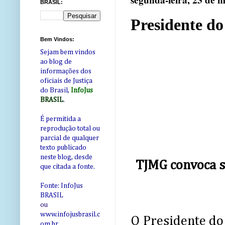
segunda-feira, 23 de 
BRASIL:
Presidente do
Bem Vindos:
Sejam bem vindos
ao blog de
informações dos
oficiais de Justiça
do Brasil,
InfoJus
BRASIL
.
É permitida a
reprodução total ou
parcial de qualquer
texto publicado
neste blog, desde
TJMG convoca si
que citada a fonte.
Fonte: InfoJus
BRASIL
ou
www.infojusbrasil.c
O Presidente do 
om
.br