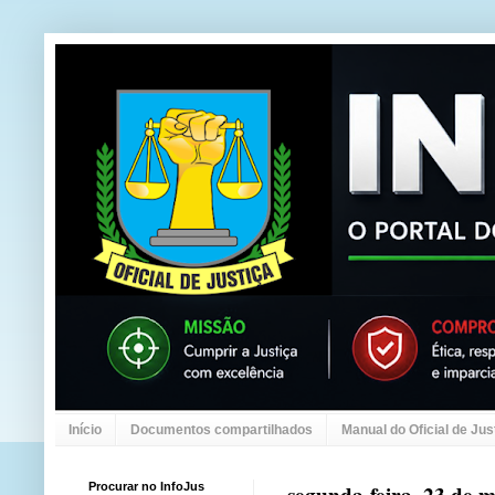
Início
Documentos compartilhados
Manual do Oficial de Jus
Procurar no InfoJus