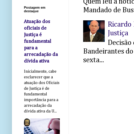
Quem leu a notíci
Postagem em
Mandado de Busc
destaque
Atuação dos
Ricardo 
oficiais de
Justiça
Justiça é
fundamental
Decisão 
para a
Bandeirantes do 
arrecadação da
sexta...
dívida ativa
Inicialmente, cabe
esclarecer que a
atuação dos Oficiais
de Justiça é de
fundamental
importância para a
arrecadação da
dívida ativa da U...