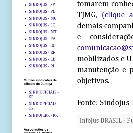
tomarem conhec
SINDOJUS - SP
SINDOJUS - PB
TJMG,
(clique a
SINDOJUS - MG
demais companh
SINDOJUS - SC
SINDOJUS - MT
e consideraç
SINDOJUS - PA
SINDOJUS - GO
comunicacao@si
SINDOJUS - RN
mobilizados e 
SINDOJUS - CE
SINDOJUS - PI
manutenção e p
objetivos.
Outros sindicatos de
oficiais de Justiça
SINDIOFICIAIS -
SP
Fonte: Sindojus
SINDIOFICIAIS -
ES
SINDOJERR - RR
InfoJus BRASIL - P
Associações de