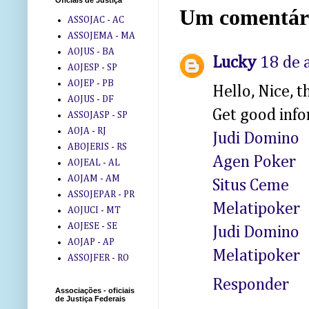
Oficiais de Justiça
Um comentár
ASSOJAC - AC
ASSOJEMA - MA
AOJUS - BA
Lucky
18 de 
AOJESP - SP
AOJEP - PB
Hello, Nice, t
AOJUS - DF
Get good info
ASSOJASP - SP
AOJA - RJ
Judi Domino
ABOJERIS - RS
Agen Poker
AOJEAL - AL
AOJAM - AM
Situs Ceme
ASSOJEPAR - PR
Melatipoker
AOJUCI - MT
AOJESE - SE
Judi Domino
AOJAP - AP
Melatipoker
ASSOJFER - RO
Responder
Associações - oficiais
de Justiça Federais