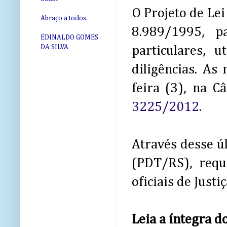
O Projeto de Lei
Abraço a todos.
8.989/1995, pa
EDINALDO GOMES
DA SILVA
particulares, u
diligências. As
feira (3), na 
3225/2012
.
Através desse úl
(PDT/RS), req
oficiais de Justiç
Leia a íntegra d