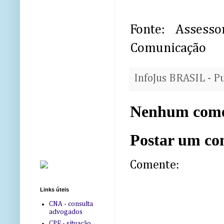
Fonte: Asses
Comunicação
InfoJus BRASIL - P
Nenhum come
Postar um co
Comente:
Links úteis
CNA - consulta
advogados
CPF - situação