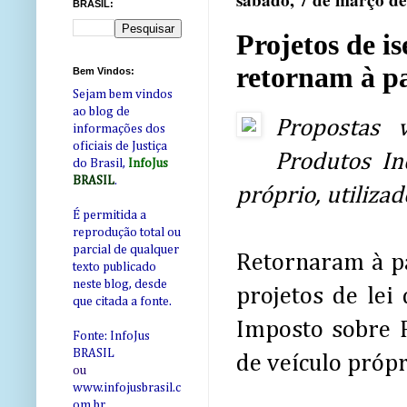
sábado, 7 de março d
BRASIL:
Projetos de is
retornam à p
Bem Vindos:
Sejam bem vindos
ao blog de
Propostas 
informações dos
oficiais de Justiça
Produtos In
do Brasil,
InfoJus
BRASIL
.
próprio, utilizad
É permitida a
reprodução total ou
parcial de qualquer
Retornaram à p
texto publicado
neste blog, desde
projetos de lei 
que citada a fonte.
Imposto sobre P
Fonte: InfoJus
BRASIL
de veículo própr
ou
www.infojusbrasil.c
om
.br