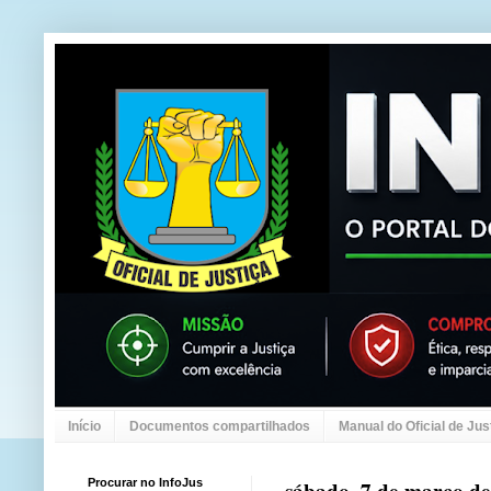
Início
Documentos compartilhados
Manual do Oficial de Jus
Procurar no InfoJus