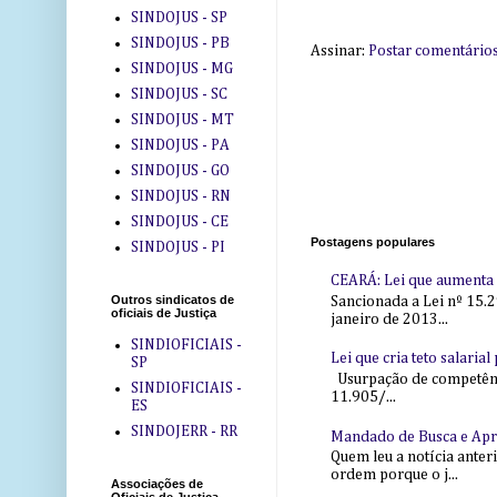
SINDOJUS - SP
SINDOJUS - PB
Assinar:
Postar comentário
SINDOJUS - MG
SINDOJUS - SC
SINDOJUS - MT
SINDOJUS - PA
SINDOJUS - GO
SINDOJUS - RN
SINDOJUS - CE
Postagens populares
SINDOJUS - PI
CEARÁ: Lei que aumenta s
Outros sindicatos de
Sancionada a Lei nº 15.2
oficiais de Justiça
janeiro de 2013...
SINDIOFICIAIS -
Lei que cria teto salaria
SP
Usurpação de competência
SINDIOFICIAIS -
11.905/...
ES
SINDOJERR - RR
Mandado de Busca e Ap
Quem leu a notícia anter
ordem porque o j...
Associações de