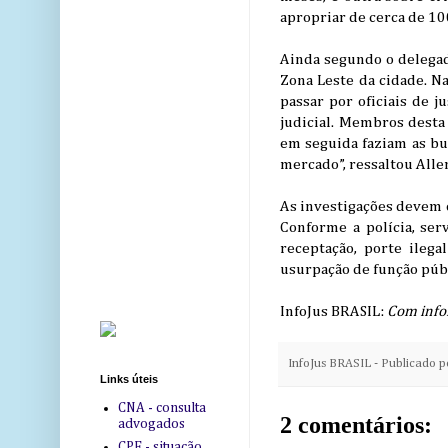
apropriar de cerca de 100
Ainda segundo o delegad
Zona Leste da cidade. N
passar por oficiais de 
judicial. Membros desta
em seguida faziam as bu
mercado”, ressaltou All
As investigações devem c
Conforme a polícia, se
receptação, porte ileg
usurpação de função públ
InfoJus BRASIL:
Com infor
InfoJus BRASIL - Publicado 
Links úteis
CNA - consulta
2 comentários:
advogados
CPF - situação