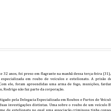
 32 anos, foi preso em flagrante na manhã dessa terça-feira (31)
 especializada em roubo de veículos e estelionato. A prisão d
Com ele, foram apreendidas uma arma de fogo, munições, fardam
to, Rodrigo não faz parte da corporação.
tigado pela Delegacia Especializada em Roubos e Furtos de Veícul
duas investigações distintas. Uma sobre o roubo de um veículo 
ime de estelionato no qual uma associação criminosa tinha conseg