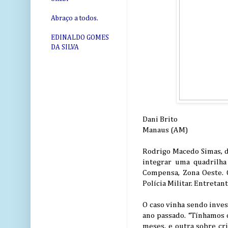
Abraço a todos.
EDINALDO GOMES
DA SILVA
Dani Brito
Manaus (AM)
Rodrigo Macedo Simas, de
integrar uma quadrilha
Compensa, Zona Oeste. 
Polícia Militar. Entretan
O caso vinha sendo inves
ano passado. “Tínhamos 
meses, e outra sobre cr