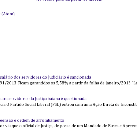
s (Atom)
alário dos servidores do Judiciário é sancionada
91/2013 Ficam garantidos os 5,58% a partir da folha de janeiro/2013 “Lei
l para servidores da Justiça baiana é questionada
 O Partido Social Liberal (PSL) entrou com uma Ação Direta de Inconstit
reensão e ordem de arrombamento
ior viu que o oficial de Justiça, de posse de um Mandado de Busca e Apree