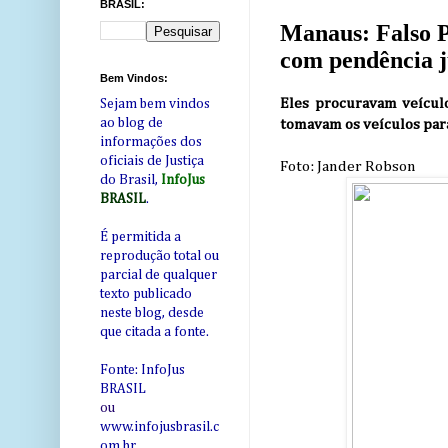
BRASIL:
Manaus: Falso P
com pendência j
Bem Vindos:
Eles procuravam veículo
Sejam bem vindos
ao blog de
tomavam os veículos para
informações dos
oficiais de Justiça
Foto: Jander Robson
do Brasil,
InfoJus
BRASIL
.
É permitida a
reprodução total ou
parcial de qualquer
texto publicado
neste blog, desde
que citada a fonte.
Fonte: InfoJus
BRASIL
ou
www.infojusbrasil.c
om
.br