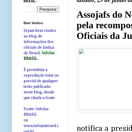
sábado, 23 de junho d
BRASIL:
Assojafs do N
pela recompos
Bem Vindos:
Sejam bem vindos
Oficiais da J
ao blog de
informações dos
oficiais de Justiça
do Brasil,
InfoJus
BRASIL
.
É permitida a
reprodução total ou
parcial de qualquer
texto publicado
neste blog, desde
que citada a fonte.
Fonte: InfoJus
BRASIL
ou
www.infojusbrasil.c
notifica a presi
om
.br