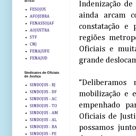
SITES:
Indenização de 
FESOJUS
ainda arcam 
AFOJEBRA
FENASSOJAF
constatação e 
AOJUSTRA
regiões metrop
STF
CNJ
Oficiais e mui
FENAJUFE
FENAJUD
grande desloca
Sindicatos de Oficiais
de Justiça
“Deliberamos 
SINDOJUS - RJ
SINDOJUS - DF
mobilização e 
SINDOJUS - AC
empenhado par
SINDOJUS - TO
SINDOJUS - AM
Oficiais de Jus
SINDOJUS - AL
possamos junto
SINDOJUS - BA
SINDOJUS - PE