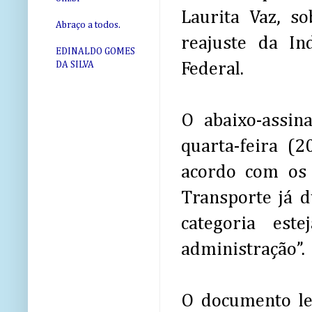
Laurita Vaz, s
Abraço a todos.
reajuste da In
EDINALDO GOMES
Federal.
DA SILVA
O abaixo-assin
quarta-feira (2
acordo com os 
Transporte já 
categoria est
administração”.
O documento le