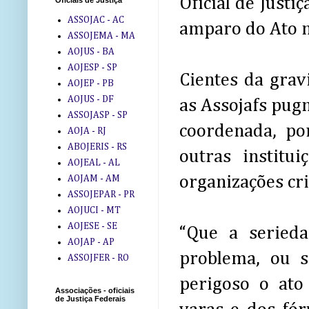
Oficial de Justi
Oficiais de Justiça
ASSOJAC - AC
amparo do Ato n
ASSOJEMA - MA
AOJUS - BA
AOJESP - SP
Cientes da grav
AOJEP - PB
AOJUS - DF
as Assojafs pug
ASSOJASP - SP
coordenada, po
AOJA - RJ
ABOJERIS - RS
outras institu
AOJEAL - AL
organizações cr
AOJAM - AM
ASSOJEPAR - PR
AOJUCI - MT
AOJESE - SE
“Que a seried
AOJAP - AP
problema, ou s
ASSOJFER - RO
perigoso o ato
Associações - oficiais
de Justiça Federais