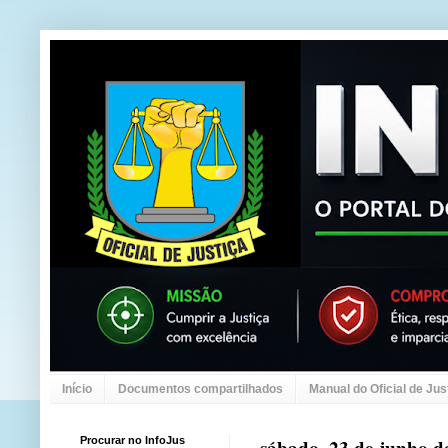
Início
Documentos compartilhados
Manual do Oficial de Jus
Procurar no InfoJus