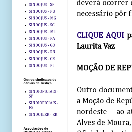
deverá ocorrer e
SINDOJUS - SP
SINDOJUS - PB
necessário pôr f
SINDOJUS - MG
SINDOJUS - SC
SINDOJUS - MT
CLIQUE AQUI
pa
SINDOJUS - PA
Laurita Vaz
SINDOJUS - GO
SINDOJUS - RN
SINDOJUS - CE
SINDOJUS - PI
MOÇÃO DE REP
Outros sindicatos de
oficiais de Justiça
Outro documento
SINDIOFICIAIS -
SP
a Moção de Repú
SINDIOFICIAIS -
ES
nordeste – ao a
SINDOJERR - RR
Alves de Moura,
Associações de