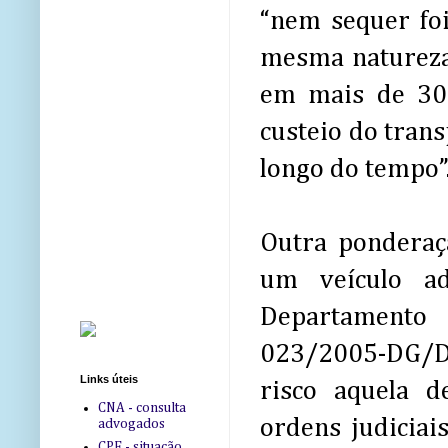
“nem sequer foi
mesma natureza 
em mais de 300
custeio do tran
longo do tempo”
Outra ponderaçã
um veículo ad
Departamento 
023/2005-DG/DPF
Links úteis
risco aquela 
CNA - consulta
ordens judiciai
advogados
CPF - situação