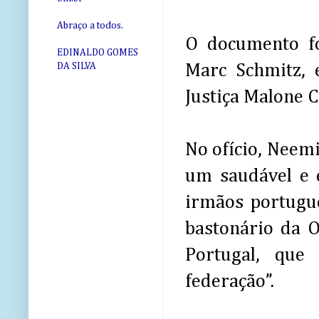
Abraço a todos.
O documento fo
EDINALDO GOMES
Marc Schmitz, 
DA SILVA
Justiça Malone C
No ofício, Neem
um saudável e 
irmãos portugue
bastonário da 
Portugal, que
federação”.