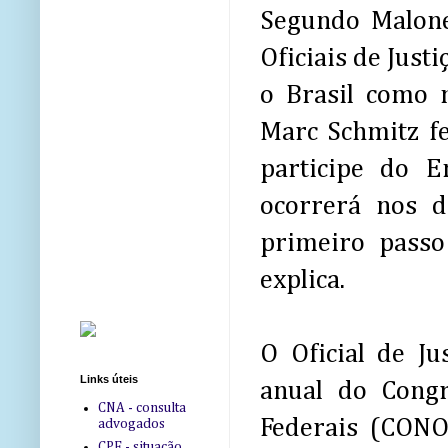
Segundo Malone
Oficiais de Just
o Brasil como 
Marc Schmitz fe
participe do 
ocorrerá nos 
primeiro passo
explica.
O Oficial de J
Links úteis
anual do Congr
CNA - consulta
Federais (CONO
advogados
CPF - situação