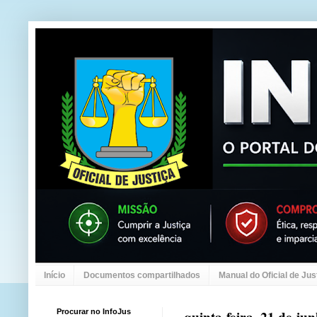
Início
Documentos compartilhados
Manual do Oficial de Jus
Procurar no InfoJus