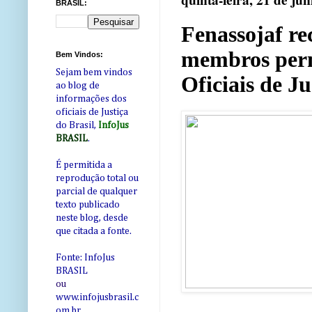
quinta-feira, 21 de ju
BRASIL:
Fenassojaf re
membros perm
Bem Vindos:
Sejam bem vindos
Oficiais de Ju
ao blog de
informações dos
oficiais de Justiça
do Brasil,
InfoJus
BRASIL
.
É permitida a
reprodução total ou
parcial de qualquer
texto publicado
neste blog, desde
que citada a fonte.
Fonte: InfoJus
BRASIL
ou
www.infojusbrasil.c
om
.br