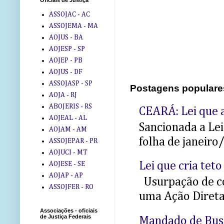
Oficiais de Justiça
ASSOJAC - AC
ASSOJEMA - MA
AOJUS - BA
AOJESP - SP
AOJEP - PB
AOJUS - DF
ASSOJASP - SP
Postagens populare
AOJA - RJ
ABOJERIS - RS
CEARÁ: Lei que a
AOJEAL - AL
Sancionada a Le
AOJAM - AM
folha de janeiro
ASSOJEPAR - PR
AOJUCI - MT
Lei que cria teto
AOJESE - SE
AOJAP - AP
Usurpação de co
ASSOJFER - RO
uma Ação Direta 
Associações - oficiais
de Justiça Federais
Mandado de Bus