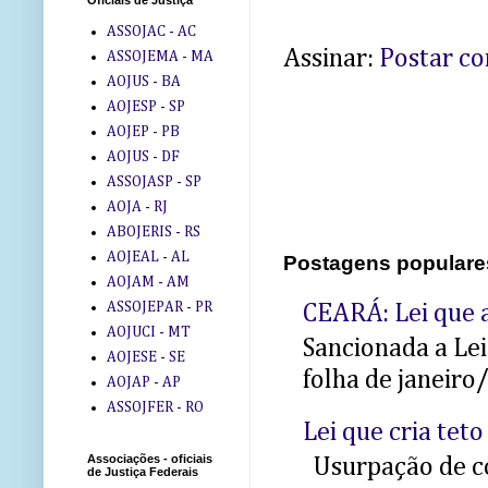
Oficiais de Justiça
ASSOJAC - AC
Assinar:
Postar c
ASSOJEMA - MA
AOJUS - BA
AOJESP - SP
AOJEP - PB
AOJUS - DF
ASSOJASP - SP
AOJA - RJ
ABOJERIS - RS
AOJEAL - AL
Postagens populare
AOJAM - AM
ASSOJEPAR - PR
CEARÁ: Lei que a
AOJUCI - MT
Sancionada a Le
AOJESE - SE
folha de janeiro
AOJAP - AP
ASSOJFER - RO
Lei que cria teto
Associações - oficiais
Usurpação de co
de Justiça Federais