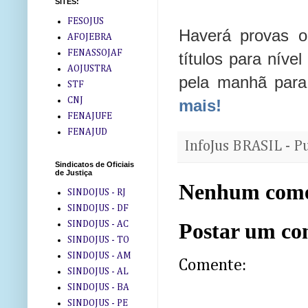
SITES:
FESOJUS
Haverá provas o
AFOJEBRA
FENASSOJAF
títulos para níve
AOJUSTRA
pela manhã para 
STF
CNJ
mais!
FENAJUFE
FENAJUD
InfoJus BRASIL - P
Sindicatos de Oficiais
de Justiça
Nenhum come
SINDOJUS - RJ
SINDOJUS - DF
SINDOJUS - AC
Postar um co
SINDOJUS - TO
SINDOJUS - AM
Comente:
SINDOJUS - AL
SINDOJUS - BA
SINDOJUS - PE