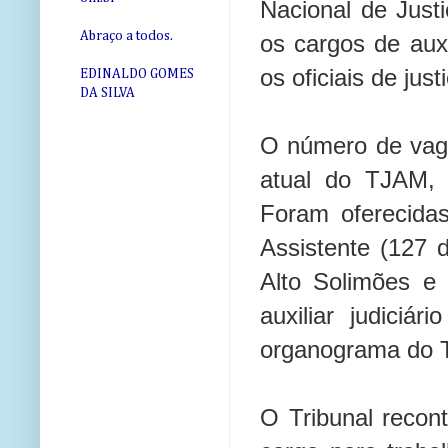
Nacional de Just
Abraço a todos.
os cargos de auxil
os oficiais de just
EDINALDO GOMES
DA SILVA
O número de vaga
atual do TJAM,
Foram oferecida
Assistente (127 
Alto Solimões e
auxiliar judiciá
organograma do T
O Tribunal recon