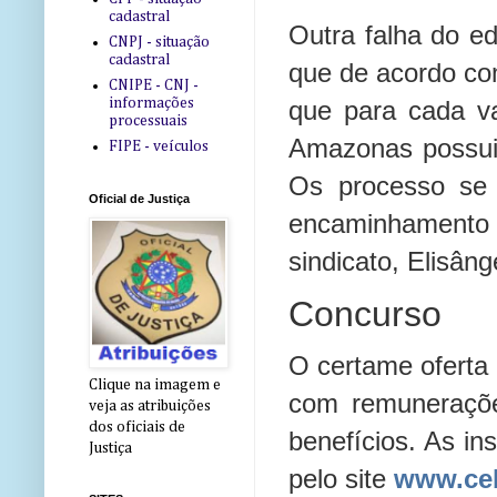
cadastral
Outra falha do ed
CNPJ - situação
cadastral
que de acordo com
CNIPE - CNJ -
informações
que para cada var
processuais
Amazonas possui 
FIPE - veículos
Os processo se 
Oficial de Justiça
encaminhamento 
sindicato, Elisâng
Concurso
O certame oferta 
Clique na imagem e
com remuneraçõe
veja as atribuições
dos oficiais de
benefícios. As in
Justiça
pelo site
www.ceb