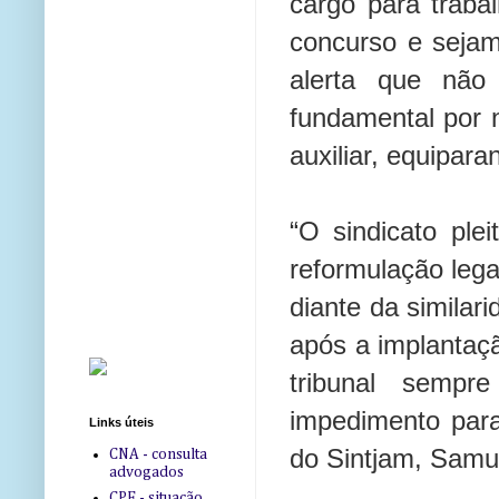
cargo para traba
concurso e sejam 
alerta que não 
fundamental por n
auxiliar, equipar
“O sindicato plei
reformulação leg
diante da similari
após a implantaçã
tribunal sempr
impedimento para 
Links úteis
do Sintjam, Samu
CNA - consulta
advogados
CPF - situação