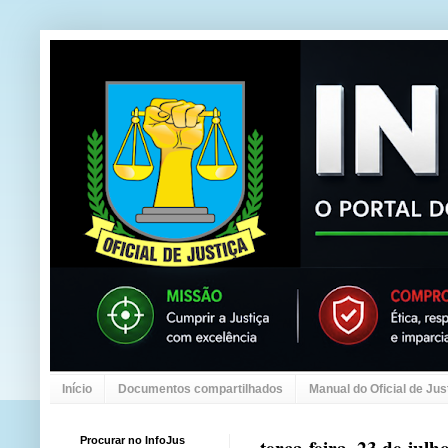
Início
Documentos compartilhados
Manual do Oficial de Jus
Procurar no InfoJus