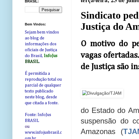
terça-feira, 23 de julh
BRASIL:
Sindicato ped
Justiça do A
Bem Vindos:
Sejam bem vindos
ao blog de
O motivo do pe
informações dos
oficiais de Justiça
vagas ofertadas.
do Brasil,
InfoJus
BRASIL
.
de Justiça são in
É permitida a
reprodução total ou
parcial de qualquer
texto publicado
neste blog, desde
que citada a fonte.
do Estado do Am
Fonte: InfoJus
suspensão do co
BRASIL
ou
Amazonas (
TJA
www.infojusbrasil.c
om
.br