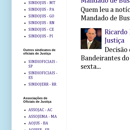
Mandado de Bus
SINDOJUS - MT
Quem leu a notíci
SINDOJUS - PA
SINDOJUS - GO
Mandado de Busc
SINDOJUS - RN
SINDOJUS - CE
Ricardo 
SINDOJUS - PI
Justiça
Decisão 
Outros sindicatos de
oficiais de Justiça
Bandeirantes do 
SINDIOFICIAIS -
sexta...
SP
SINDIOFICIAIS -
ES
SINDOJERR - RR
Associações de
Oficiais de Justiça
ASSOJAC - AC
ASSOJEMA - MA
AOJUS - BA
AOJESP - SP