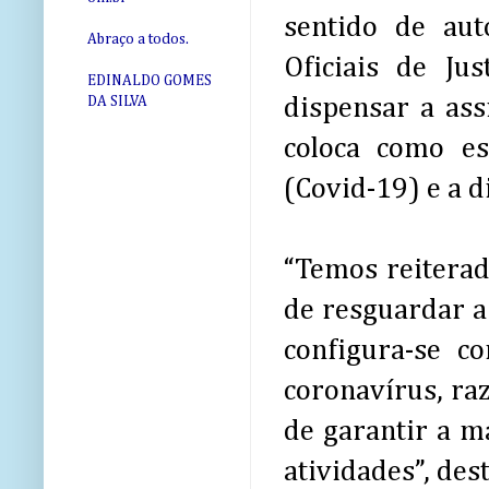
sentido de aut
Abraço a todos.
Oficiais de Ju
EDINALDO GOMES
dispensar a as
DA SILVA
coloca como es
(Covid-19) e a d
“Temos reiterad
de resguardar a 
configura-se c
coronavírus, ra
de garantir a m
atividades”, des