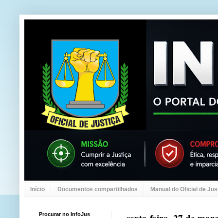
Início
Documentos compartilhados
Manual do Oficial de Jus
Procurar no InfoJus