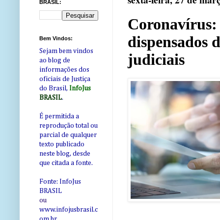
sexta-feira, 27 de mar
BRASIL:
Coronavírus: 
dispensados d
Bem Vindos:
Sejam bem vindos
judiciais
ao blog de
informações dos
oficiais de Justiça
do Brasil,
InfoJus
BRASIL
.
É permitida a
reprodução total ou
parcial de qualquer
texto publicado
neste blog, desde
que citada a fonte.
Fonte: InfoJus
BRASIL
ou
www.infojusbrasil.c
om
.br