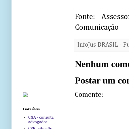
Fonte: Asses
Comunicação
InfoJus BRASIL - P
Nenhum come
Postar um co
Comente:
Links úteis
CNA - consulta
advogados
CPF - situação