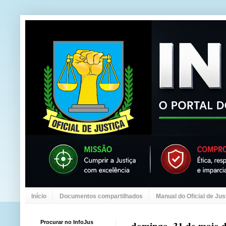
Início
Documentos compartilhados
Manual do Oficial de Jus
Procurar no InfoJus