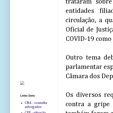
trataram sobre
entidades fil
circulação, a q
Oficial de Just
COVID-19 como 
Outro tema deb
parlamentar esp
Câmara dos Dep
Os diversos re
Links úteis
contra a gripe 
CNA - consulta
advogados
CPF - situação