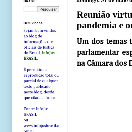
domingo, 31 de maio 
BRASIL:
Reunião virtu
pandemia e ou
Bem Vindos:
Sejam bem vindos
ao blog de
Um dos temas tr
informações dos
oficiais de Justiça
parlamentar esp
do Brasil,
InfoJus
BRASIL
.
na Câmara dos D
É permitida a
reprodução total ou
parcial de qualquer
texto publicado
neste blog, desde
que citada a fonte.
Fonte: InfoJus
BRASIL
ou
www.infojusbrasil.c
om
.br