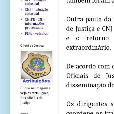
também foram ab
cadastral
CNPJ - situação
cadastral
Outra pauta da 
CNIPE - CNJ -
informações
de Justiça e CN
processuais
FIPE - veículos
e o retorno 
Oficial de Justiça
extraordinário.
De acordo com o
Oficiais de J
disseminação do
Clique na imagem e
veja as atribuições
dos oficiais de
Os dirigentes 
Justiça
coordene os tr