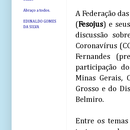
Abraço a todos.
A Federação das 
EDINALDO GOMES
(
Fesojus
) e seu
DA SILVA
discussão sob
Coronavírus (CO
Fernandes (pr
participação d
Minas Gerais, C
Grosso e do Dis
Belmiro.
Entre os temas 